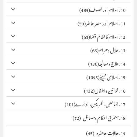
10. اسلام اور تصوف
(489)
11. اسلام اور عصر حاضر
(59)
12. اسلام کا نظام قضا
(65)
13. حلال وحرام
(65)
14. علاج ومعالجہ
(130)
15. اسلامی مہینے
(1095)
16. خواتین واطفال
(132)
17. جماعتیں، تحریکیں، ادارے
(101)
18. متفرق احکام ومسائل
(72)
19. حالات حاضرہ
(45)