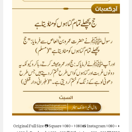
Full Size
📷 Square
1080 × 1080
📸 Instagram
1080 ×
⬇ Original
1350
👍 Facebook
1200 × 630
💬 WhatsApp
800 × 800
🖼 PNG