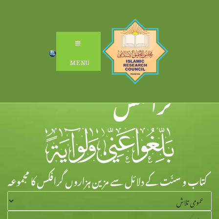
Ski
t
conten
MENU