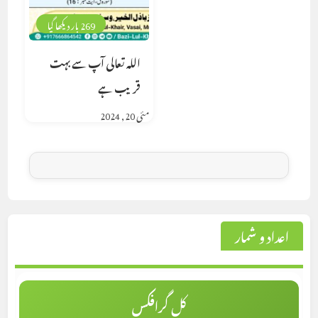
269 بار دیکھا گیا
اللہ تعالی آپ سے بہت
قریب ہے
مئی 20, 2024
اعداد و شمار
کل گرافکس