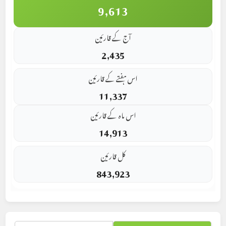
9,613
آج کے قارئین
2,435
اس ہفتے کے قارئین
11,337
اس ماہ کے قارئین
14,913
کل قارئین
843,923