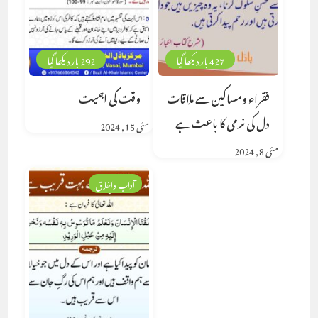
427 بار دیکھا گیا
292 بار دیکھا گیا
فقراء ومساکین سے ملاقات
وقت کی اہمیت
دل کی نرمی کا باعث ہے
مئی 15, 2024
مئی 8, 2024
آداب واخلاق