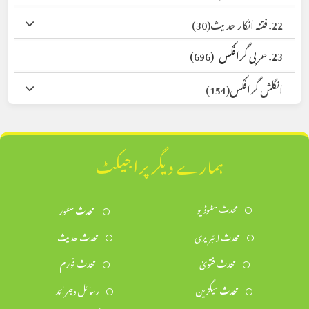
22. فتنہ انکار حدیث
(30)
23. عربی گرافکس
(696)
انگلش گرافکس
(154)
ہمارے دیگر پراجیکٹ
محدث سٹوڈیو
محدث سٹور
محدث لائبریری
محدث حدیث
محدث فتویٰ
محدث فورم
محدث میگزین
رسائل وجرائد