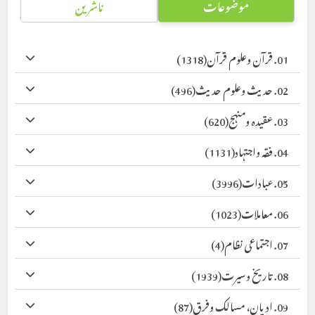
موضوعات
ناشرین
01. قرآن وعلوم قرآن
(1318)
02. حدیث وعلوم حدیث
(496)
03. عقیدہ ومنہج
(620)
04. فقہ واجتہاد
(1131)
05. عبادات
(3996)
06. معاملات
(1023)
07. اجتماعی نظام
(4)
08. تاریخ وسیرت
(1939)
09. ادیان، مسالک وفرق
(87)