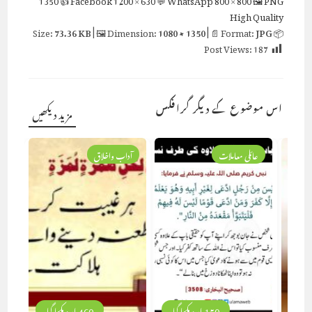
High Quality
73.36 KB
| 🖼 Dimension:
1080 × 1350
| 📄 Format:
JPG
📦 Size:
Post Views:
187
اس موضوع کے دیگر گرافکس
مزید دیکھیں
عائلی معاملات
آداب واخلاق
150 بار دیکھا گیا
460 بار دیکھا گیا