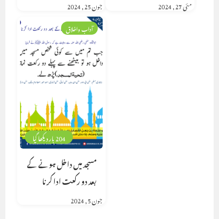
مئی 27, 2024
جون 25, 2024
آداب واخلاق
204 بار دیکھا گیا
مسجد میں داخل ہونے کے
بعد دو رکعت ادا کرنا
جون 5, 2024