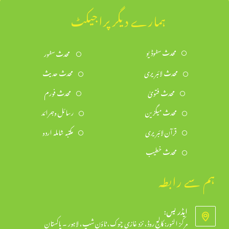
ہمارے دیگر پراجیکٹ
محدث سٹوڈیو
محدث سٹور
محدث لائبریری
محدث حدیث
محدث فتویٰ
محدث فورم
محدث میگزین
رسائل وجرائد
قرآن لائبریری
مکتبہ شاملہ اردو
محدث خطیب
ہم سے رابطہ
ایڈریس:
مرکز النور: کالج روڈ، نزد غازی چوک، ٹاؤن شپ، لاہور ۔ پاکستان