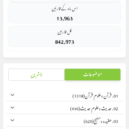
اس ماہ کے قارئین
13,963
کل قارئین
842,973
موضوعات
ناشرین
01. قرآن وعلوم قرآن
(1318)
02. حدیث وعلوم حدیث
(496)
03. عقیدہ ومنہج
(620)