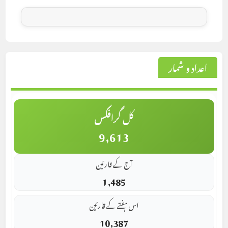
اعداد و شمار
کل گرافکس
9,613
آج کے قارئین
1,485
اس ہفتے کے قارئین
10,387