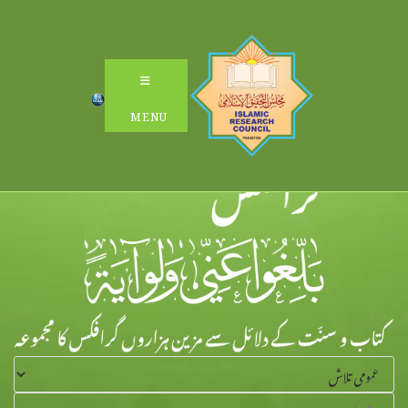
Ski
t
conten
MENU