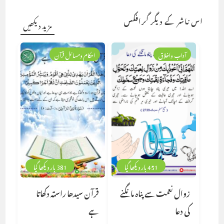
اس ناشر کے دیگر گرافکس
مزید دیکھیں
آداب واخلاق
احکام ومسائل قرآن
451 بار دیکھا گیا
381 بار دیکھا گیا
زوال نعمت سے پناہ مانگنے
قرآن سیدھا راستہ دکھاتا
کی دعا
ہے