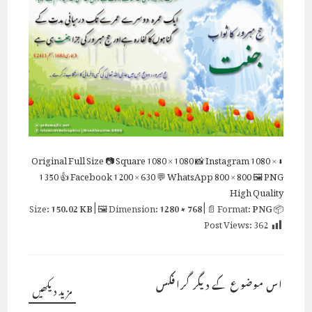
Full Size
📷 Square
1080 × 1080
📸 Instagram
1080 ×
⬇ Original
1350
👍 Facebook
1200 × 630
💬 WhatsApp
800 × 800
🖼 PNG
High Quality
150.02 KB
| 🖼 Dimension:
1280 × 768
| 📄 Format:
PNG
📦 Size:
Post Views:
362
اس موضوع کے دیگر گرافکس
مزید دیکھیں