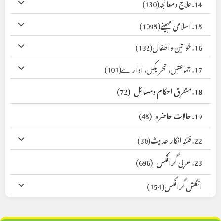
14. علاج ومعالجہ
(130)
15. اسلامی مہینے
(1095)
16. خواتین واطفال
(132)
17. جماعتیں، تحریکیں، ادارے
(101)
18. متفرق احکام ومسائل
(72)
19. حالات حاضرہ
(45)
22. فتنہ انکار حدیث
(30)
23. عربی گرافکس
(696)
انگلش گرافکس
(154)