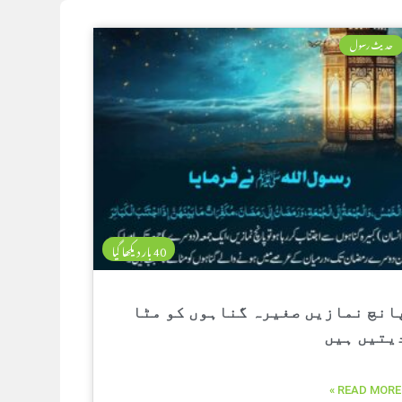
حدیث رسول
40 بار دیکھا گیا
انچ نمازیں صغیرہ گناہوں کو مٹا
یتیں ہیں
READ MORE »