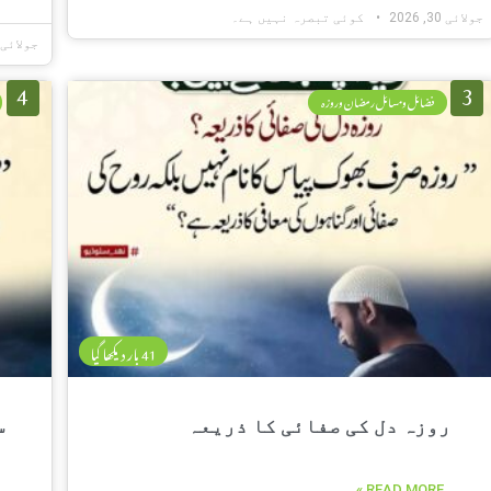
جولائی 30, 2026
کوئی تبصرہ نہیں ہے۔
جولائی 30, 026
4
3
فضائل ومسائل رمضان وروزہ
41 بار دیکھا گیا
روزہ دل کی صفائی کا ذریعہ
س
READ MORE »