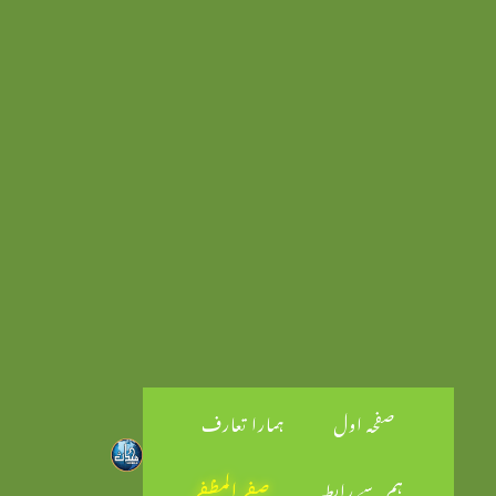
صفحہ اول
ہمارا تعارف
ہم سے رابطہ
صفر المظفر