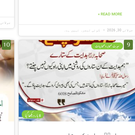
READ MORE »
جولائی 30, 026
جولائی 30, 2026
کوئی تبصرہ نہیں ہے۔
10
9
سیرت صحابہ وصحابیات
8 بار دیکھا گیا
صحابہؓ ہدایت کے ستارے
ر