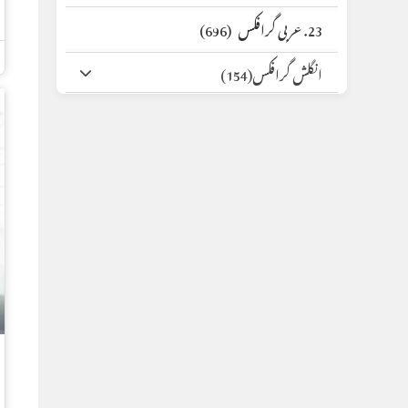
23. عربی گرافکس
(696)
انگلش گرافکس
(154)