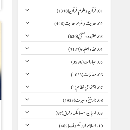
01. قرآن وعلوم قرآن
(1318)
02. حدیث وعلوم حدیث
(496)
03. عقیدہ ومنہج
(620)
04. فقہ واجتہاد
(1131)
05. عبادات
(3996)
06. معاملات
(1023)
07. اجتماعی نظام
(4)
08. تاریخ وسیرت
(1939)
09. ادیان، مسالک وفرق
(87)
10. اسلام اور تصوف
(489)