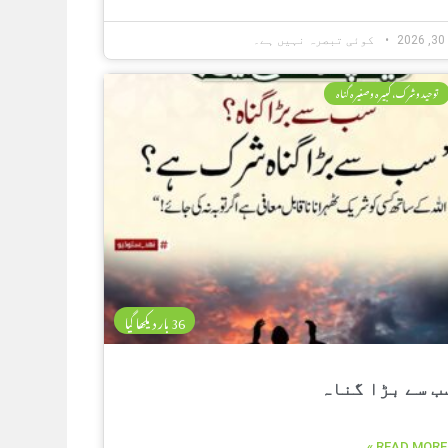
2
کوئی تبصرہ نہیں ہے۔
توحید وشرک، کبیرہ وصغیرہ گناہ
36 بار دیکھا گیا
ب سے بڑا گناہ
READ MORE »