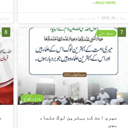
READ MORE »
جولائی 30, 2026
کوئی تبصرہ نہیں ہے۔
جولائی 30, 026
8
7
حدیث رسول
16 بار دیکھا گیا
میری امت کے بہترین لوگ علماء
ص
ہیں