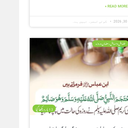
READ MORE »
2
کوئی تبصرہ نہیں ہے۔
فضائل ومسائل رمضان وروزہ
13 بار دیکھا گیا
وزے کی حالت میں سینگی لگوانا