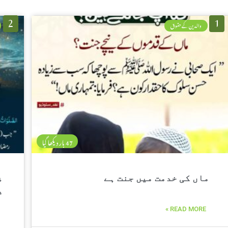
2
1
والدین کے حقوق
47 بار دیکھا گیا
پ
ماں کی خدمت میں جنت ہے
د
READ MORE »