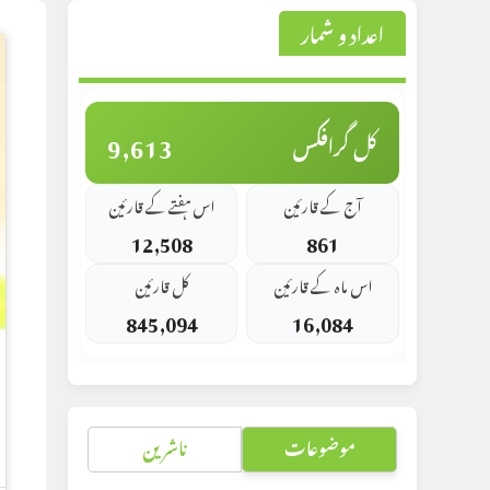
اعداد و شمار
9,613
کل گرافکس
آج کے قارئین
اس ہفتے کے قارئین
12,508
861
اس ماہ کے قارئین
کل قارئین
845,094
16,084
موضوعات
ناشرین