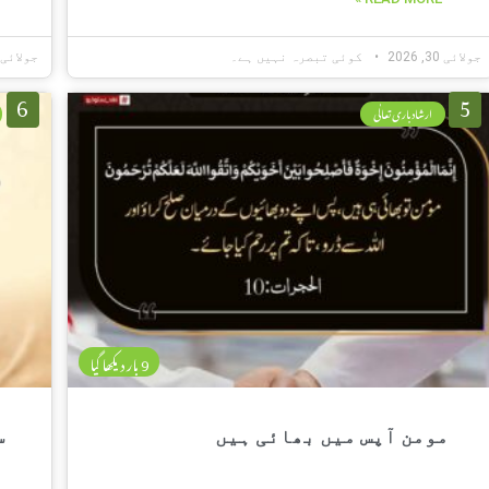
جولائی 30, 2026
کوئی تبصرہ نہیں ہے۔
جولائی 30, 026
6
5
ارشاد باری تعالٰی
9 بار دیکھا گیا
مومن آپس میں بھائی ہیں
س