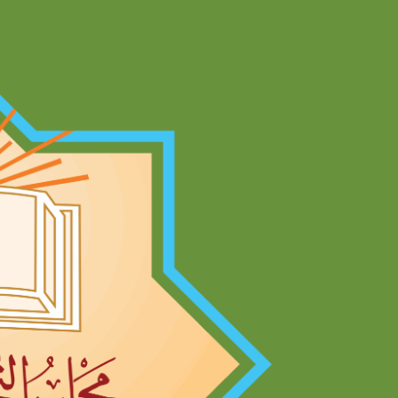
Ski
t
conten