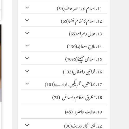
11. اسلام اور عصر حاضر
(59)
12. اسلام کا نظام قضا
(65)
13. حلال وحرام
(65)
14. علاج ومعالجہ
(130)
15. اسلامی مہینے
(1095)
16. خواتین واطفال
(132)
17. جماعتیں، تحریکیں، ادارے
(101)
18. متفرق احکام ومسائل
(72)
19. حالات حاضرہ
(45)
22. فتنہ انکار حدیث
(30)