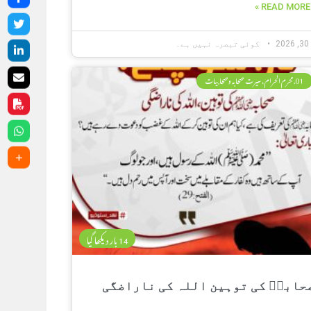
READ MORE »
2
کوئی تبصرہ نہیں ہے۔
01. محرم الحرام، سیرت صحابہ وصحابیات
14 بار دیکھا گیا
حابہؓ کی توہین اللہ کی ناراضگی