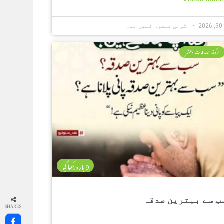
2
کوئی تبصرہ نہیں ہے۔
زکوۃ، صدقات وعشر
9 بار دیکھا گیا
ب سے بہترین صدقہ
SHARES