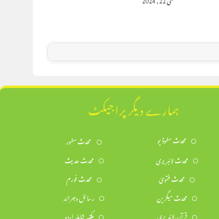
ہمارے دیگر پراجیکٹ
محدث سٹوڈیو
محدث سٹور
محدث لائبریری
محدث حدیث
محدث فتویٰ
محدث فورم
محدث میگزین
رسائل وجرائد
قرآن لائبریری
مکتبہ شاملہ اردو