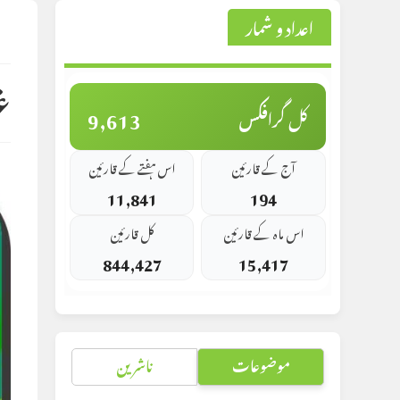
اعداد و شمار
st
d:
غ
9,613
کل گرافکس
آج کے قارئین
اس ہفتے کے قارئین
11,841
194
اس ماہ کے قارئین
کل قارئین
844,427
15,417
موضوعات
ناشرین