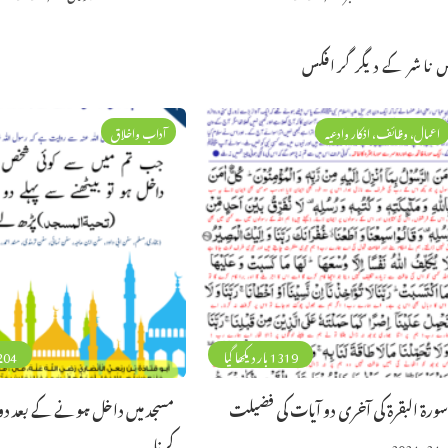
 ناشر کے دیگر گرافکس
اعمال، وظائف، اذکار وادعیہ
آداب واخلاق
1319 بار دیکھا گیا
204 بار دیکھا 
ورۃ البقرۃ کی آخری دو آیات کی فضیلت
مسجد میں داخل ہونے کے بعد دو
کرنا
2024