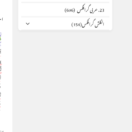
23. عربی گرافکس
(696)
اس
انگلش گرافکس
(154)
س
مئی 24, 