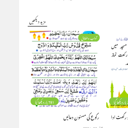
مزید دیکھیں
آداب واخلاق
گیا
781 بار دیکھا گیا
 رکعت ادا
رکوع کی مسنون دعائیں
مئی 22, 2024