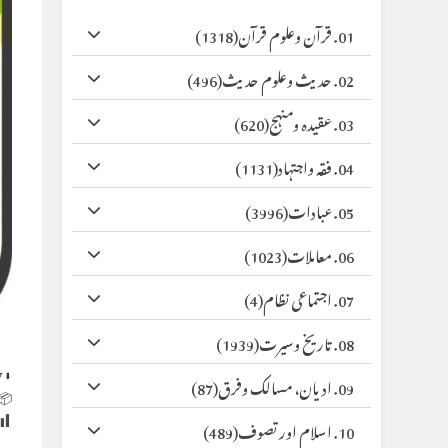
(1318)
01. قرآن وعلوم قرآن
(496)
02. حدیث وعلوم حدیث
(620)
03. عقیدہ ومنہج
(1131)
04. فقہ واجتہاد
(3996)
05. عبادات
(1023)
06. معاملات
(4)
07. اجتماعی نظام
(1939)
08. تاریخ وسیرت
y
⬇ Original
(87)
09. ادیان، مسالک وفرق
 Size:
(489)
10. اسلام اور تصوف