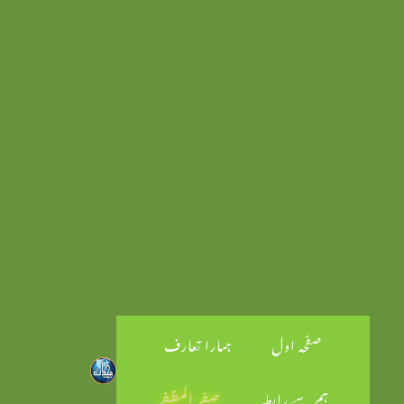
صفحہ اول
ہمارا تعارف
ہم سے رابطہ
صفر المظفر