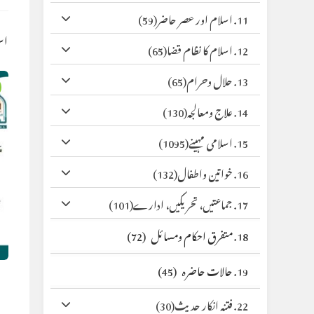
11. اسلام اور عصر حاضر
(59)
اس
12. اسلام کا نظام قضا
(65)
13. حلال وحرام
(65)
14. علاج ومعالجہ
(130)
15. اسلامی مہینے
(1095)
16. خواتین واطفال
(132)
17. جماعتیں، تحریکیں، ادارے
(101)
18. متفرق احکام ومسائل
(72)
19. حالات حاضرہ
(45)
22. فتنہ انکار حدیث
(30)