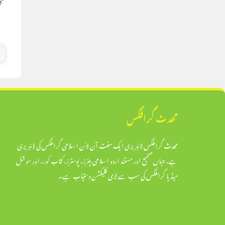
محدث گرافکس
محدث گرافکس لائبریری ایک مفت آن لائن اسلامی گرافکس کی لائبریری
ہے، جہاں صحیح اور مستند اردو اسلامی بینرز، پوسٹرز، کتاب کور، اور سوشل
میڈیا گرافکس کی سب سے بڑی کلیکشن دستیاب ہے۔