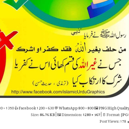
0 × 1350
👍 Facebook
1200 × 630
💬 WhatsApp
800 × 800
🖼 PNG
High Qualit
86.76 KB
| 🖼 Dimension:
1280 × 967
| 📄 Format:
JPG

Post Views:
178