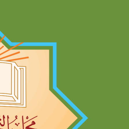
Ski
t
conten