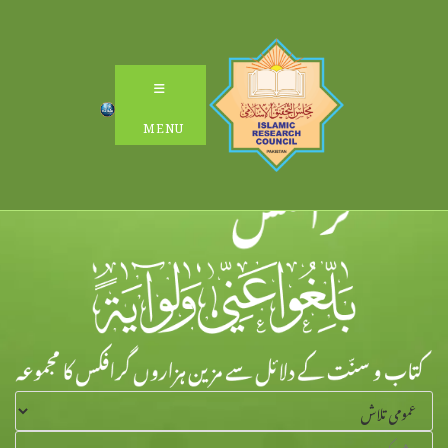
Ski
t
conten
MENU