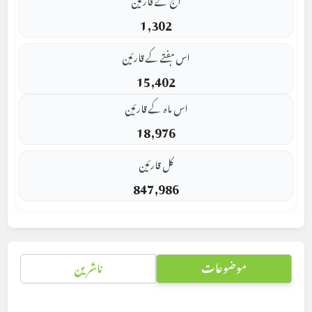
1,302
اس ہفتے کے قارئین
15,402
اس ماہ کے قارئین
18,976
کل قارئین
847,986
موضوعات
ناشرین