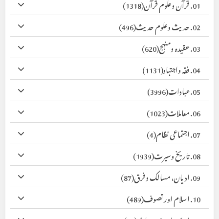
01. قرآن وعلوم قرآن
(1318)
02. حدیث وعلوم حدیث
(496)
03. عقیدہ ومنہج
(620)
04. فقہ واجتہاد
(1131)
05. عبادات
(3996)
06. معاملات
(1023)
07. اجتماعی نظام
(4)
08. تاریخ وسیرت
(1939)
09. ادیان، مسالک وفرق
(87)
10. اسلام اور تصوف
(489)