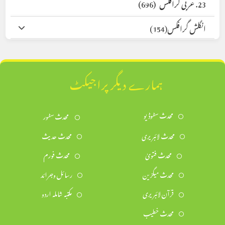
23. عربی گرافکس
(696)
انگلش گرافکس
(154)
ہمارے دیگر پراجیکٹ
محدث سٹوڈیو
محدث سٹور
محدث لائبریری
محدث حدیث
محدث فتویٰ
محدث فورم
محدث میگزین
رسائل وجرائد
قرآن لائبریری
مکتبہ شاملہ اردو
محدث خطیب