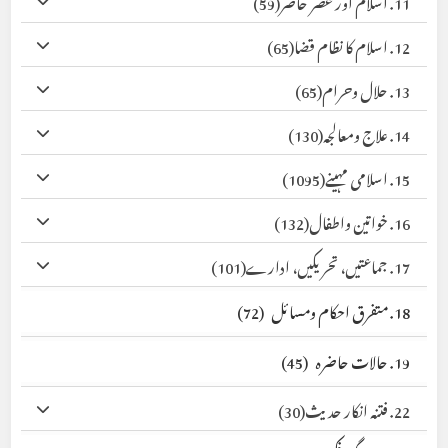
11. اسلام اور عصر حاضر
(59)
12. اسلام کا نظام قضا
(65)
13. حلال وحرام
(65)
14. علاج ومعالجہ
(130)
15. اسلامی مہینے
(1095)
16. خواتین واطفال
(132)
17. جماعتیں، تحریکیں، ادارے
(101)
18. متفرق احکام ومسائل
(72)
19. حالات حاضرہ
(45)
22. فتنہ انکار حدیث
(30)