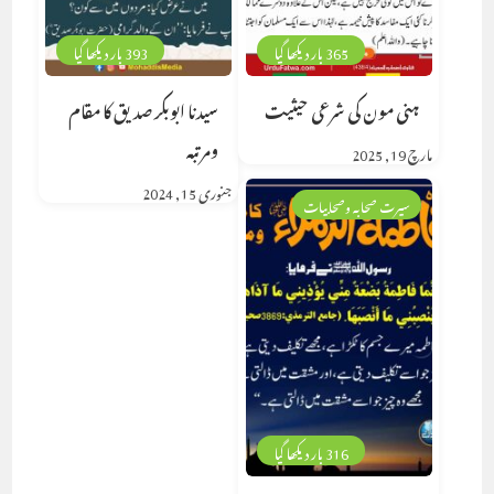
365 بار دیکھا گیا
393 بار دیکھا گیا
ہنی مون کی شرعی حیثیت
سیدنا ابوبکر صدیق کا مقام
ومرتبہ
مارچ 19, 2025
جنوری 15, 2024
سیرت صحابہ وصحابیات
316 بار دیکھا گیا