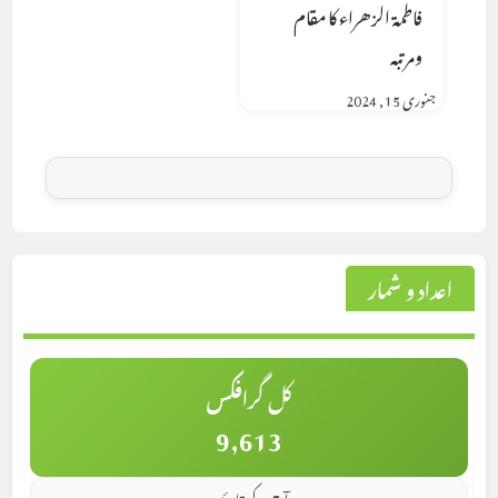
فاطمۃ الزھراء کا مقام
ومرتبہ
جنوری 15, 2024
اعداد و شمار
کل گرافکس
9,613
آج کے قارئین