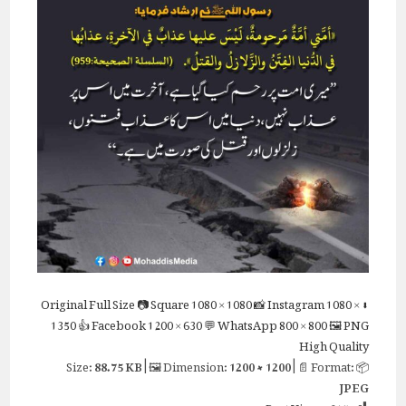
Full Size
📷 Square
1080 × 1080
📸 Instagram
1080 ×
⬇ Original
1350
👍 Facebook
1200 × 630
💬 WhatsApp
800 × 800
🖼 PNG
High Quality
88.75 KB
| 🖼 Dimension:
1200 × 1200
| 📄 Format:
📦 Size:
JPEG
Post Views:
215