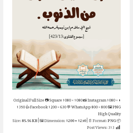
Full Size
📷 Square
1080 × 1080
📸 Instagram
1080 ×
⬇ Original
1350
👍 Facebook
1200 × 630
💬 WhatsApp
800 × 800
🖼 PNG
High Quality
85.56 KB
| 🖼 Dimension:
1200 × 1290
| 📄 Format:
PNG
📦 Size:
Post Views:
313