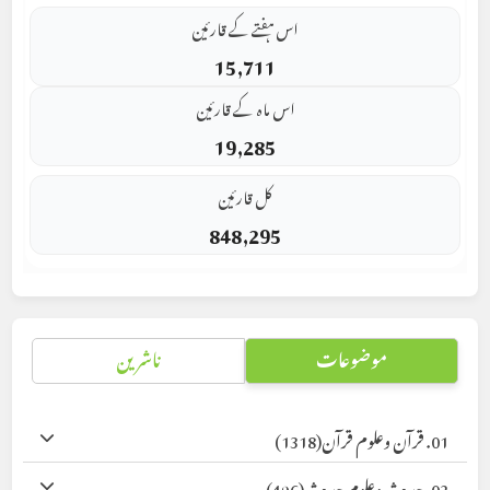
اس ہفتے کے قارئین
15,711
اس ماہ کے قارئین
19,285
کل قارئین
848,295
موضوعات
ناشرین
01. قرآن وعلوم قرآن
(1318)
02. حدیث وعلوم حدیث
(496)