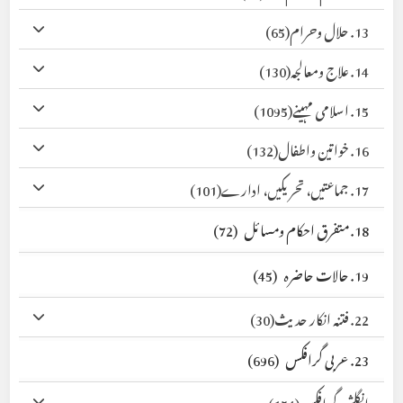
13. حلال وحرام
(65)
14. علاج ومعالجہ
(130)
15. اسلامی مہینے
(1095)
16. خواتین واطفال
(132)
17. جماعتیں، تحریکیں، ادارے
(101)
18. متفرق احکام ومسائل
(72)
19. حالات حاضرہ
(45)
22. فتنہ انکار حدیث
(30)
23. عربی گرافکس
(696)
انگلش گرافکس
(154)