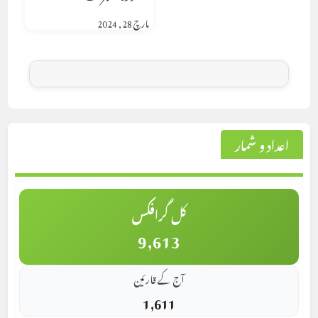
مارچ 28, 2024
اعداد و شمار
کل گرافکس
9,613
آج کے قارئین
1,611