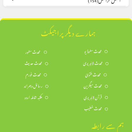
ہمارے دیگر پراجیکٹ
محدث سٹوڈیو
محدث سٹور
محدث لائبریری
محدث حدیث
محدث فتویٰ
محدث فورم
محدث میگزین
رسائل وجرائد
قرآن لائبریری
مکتبہ شاملہ اردو
محدث خطیب
ہم سے رابطہ