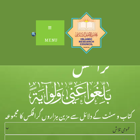
Ski
t
conten
MENU