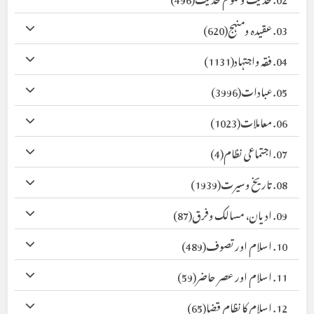
03. عقیدہ ومنہج
(620)
04. فقہ واجتہاد
(1131)
05. عبادات
(3996)
06. معاملات
(1023)
07. اجتماعی نظام
(4)
08. تاریخ وسیرت
(1939)
09. ادیان، مسالک وفرق
(87)
10. اسلام اور تصوف
(489)
11. اسلام اور عصر حاضر
(59)
12. اسلام کا نظام قضا
(65)