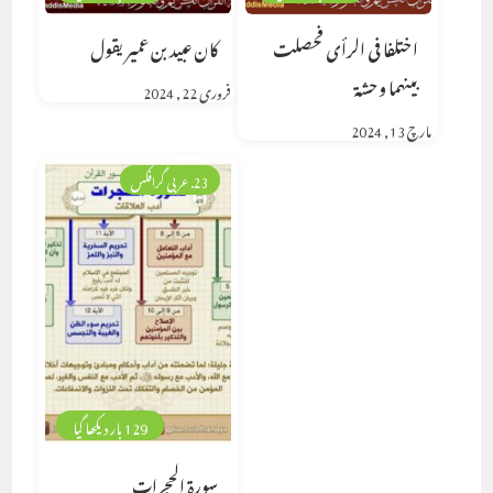
اختلفا فى الرأى فحصلت
كان عبيد بن عمير يقول
بينهما وحشة
فروری 22, 2024
مارچ 13, 2024
23. عربی گرافکس
129 بار دیکھا گیا
سورة الحجرات