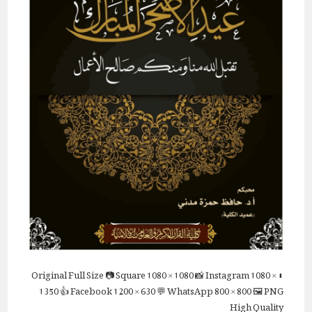
Full Size
📷 Square
1080 × 1080
📸 Instagram
1080 ×
⬇ Original
1350
👍 Facebook
1200 × 630
💬 WhatsApp
800 × 800
🖼 PNG
High Quality