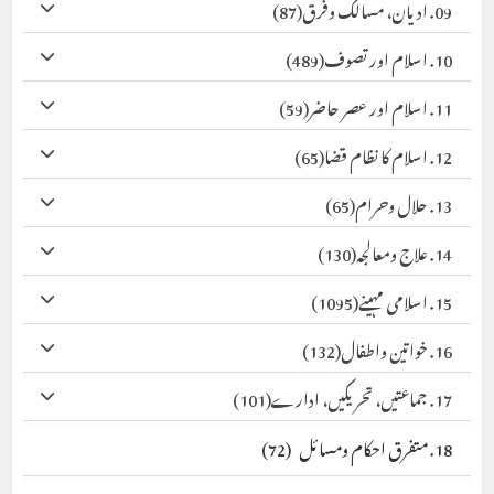
09. ادیان، مسالک وفرق
(87)
10. اسلام اور تصوف
(489)
11. اسلام اور عصر حاضر
(59)
12. اسلام کا نظام قضا
(65)
13. حلال وحرام
(65)
14. علاج ومعالجہ
(130)
15. اسلامی مہینے
(1095)
16. خواتین واطفال
(132)
17. جماعتیں، تحریکیں، ادارے
(101)
18. متفرق احکام ومسائل
(72)