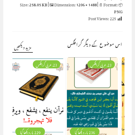
258.05 KB
| 🖼 Dimension:
1206 × 1488
| 📄 Format:
📦 Size:
PNG
Post Views:
225
اس موضوع کے دیگر گرافکس
مزید دیکھیں
23. عربی گرافکس
23. عربی گرافکس
236 بار دیکھا گیا
229 بار دیکھا گیا