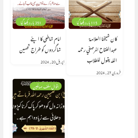
115 بار دیکھا گیا
351 بار دیکھا گیا
كان شيخنا العلامة
امام شافعی کا اپنے
عبدالفتاح المرصفي رحمه
شاگردوں کو خراج تحسین
الله يقول للطلاب
اپریل 20, 2024
فروری 27, 2024
اقوال سلف صالحین