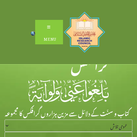
Ski
t
conten
MENU