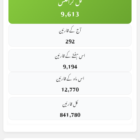
کل گرافکس
9,613
آج کے قارئین
292
اس ہفتے کے قارئین
9,194
اس ماہ کے قارئین
12,770
کل قارئین
841,780