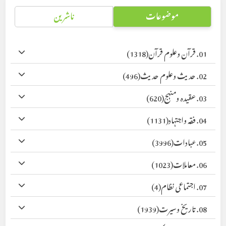
موضوعات
ناشرین
01. قرآن وعلوم قرآن
(1318)
02. حدیث وعلوم حدیث
(496)
03. عقیدہ ومنہج
(620)
04. فقہ واجتہاد
(1131)
05. عبادات
(3996)
06. معاملات
(1023)
07. اجتماعی نظام
(4)
08. تاریخ وسیرت
(1939)