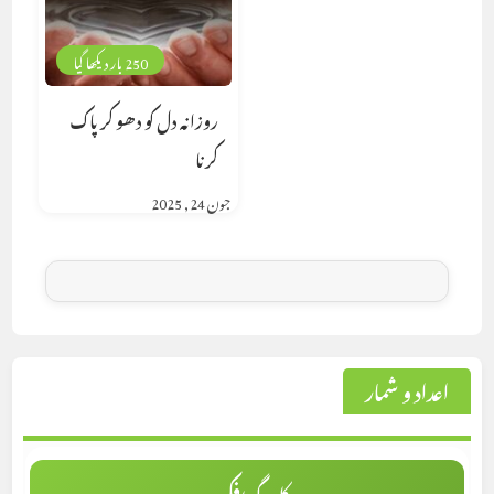
250 بار دیکھا گیا
روزانہ دل کو دھو کر پاک
کرنا
جون 24, 2025
اعداد و شمار