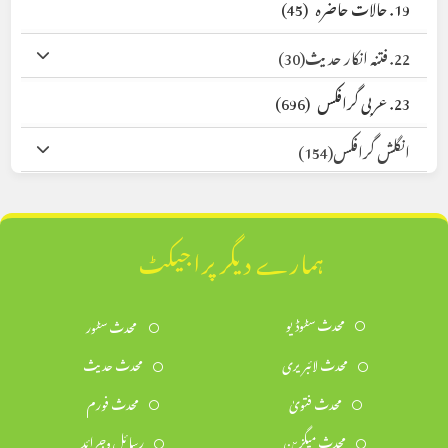
19. حالات حاضرہ
(45)
22. فتنہ انکار حدیث
(30)
23. عربی گرافکس
(696)
انگلش گرافکس
(154)
ہمارے دیگر پراجیکٹ
محدث سٹوڈیو
محدث سٹور
محدث لائبریری
محدث حدیث
محدث فتویٰ
محدث فورم
محدث میگزین
رسائل وجرائد