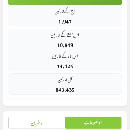
آج کے قارئین
1,947
اس ہفتے کے قارئین
10,849
اس ماہ کے قارئین
14,425
کل قارئین
843,435
موضوعات
ناشرین