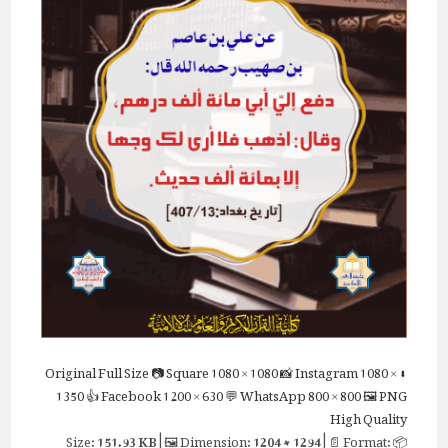
Full Size
📷 Square
1080 × 1080
📸 Instagram
1080 ×
⬇ Original
1350
👍 Facebook
1200 × 630
💬 WhatsApp
800 × 800
🖼 PNG
High Quality
151.93 KB
| 🖼 Dimension:
1204 × 1294
| 📄 Format:
📦 Size: