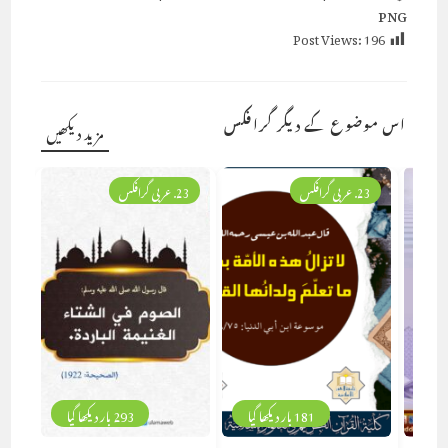
PNG
Post Views:
196
اس موضوع کے دیگر گرافکس
مزید دیکھیں
23. عربی گرافکس
23. عربی گرافکس
181 بار دیکھا گیا
293 بار دیکھا گیا