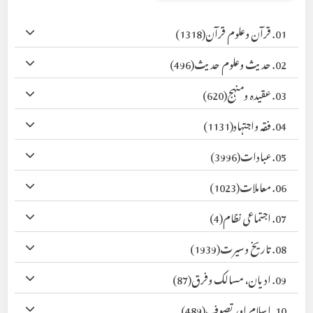
01. قرآن وعلوم قرآن
(1318)
02. حدیث وعلوم حدیث
(496)
03. عقیدہ ومنہج
(620)
04. فقہ واجتہاد
(1131)
05. عبادات
(3996)
06. معاملات
(1023)
07. اجتماعی نظام
(4)
08. تاریخ وسیرت
(1939)
09. ادیان، مسالک وفرق
(87)
10. اسلام اور تصوف
(489)