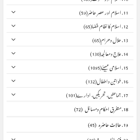
11. اسلام اور عصر حاضر
(59)
12. اسلام کا نظام قضا
(65)
13. حلال وحرام
(65)
14. علاج ومعالجہ
(130)
15. اسلامی مہینے
(1095)
16. خواتین واطفال
(132)
17. جماعتیں، تحریکیں، ادارے
(101)
18. متفرق احکام ومسائل
(72)
19. حالات حاضرہ
(45)
22. فتنہ انکار حدیث
(30)