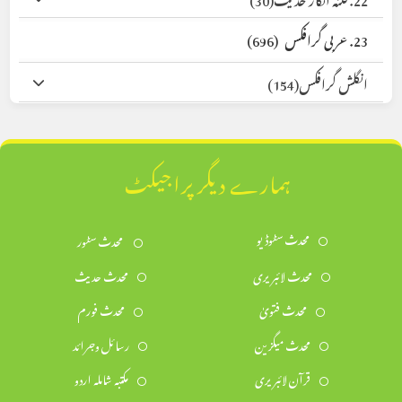
23. عربی گرافکس
(696)
انگلش گرافکس
(154)
ہمارے دیگر پراجیکٹ
محدث سٹوڈیو
محدث سٹور
محدث لائبریری
محدث حدیث
محدث فتویٰ
محدث فورم
محدث میگزین
رسائل وجرائد
قرآن لائبریری
مکتبہ شاملہ اردو