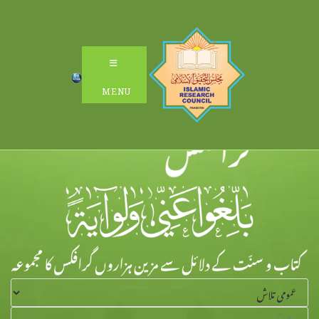
Ski
t
conten
MENU