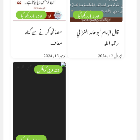
269 بار دیکھا گیا
259 بار دیکھا گیا
قال الإمام أبو حامد الغزالي
مصافحہ کرنے سے گناہ
رحمه الله
معاف
اپریل 17, 2024
نومبر 13, 2024
23. عربی گرافکس
234 بار دیکھا گیا