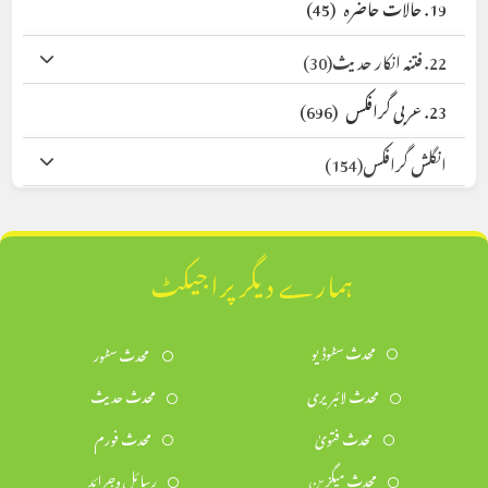
19. حالات حاضرہ
(45)
22. فتنہ انکار حدیث
(30)
23. عربی گرافکس
(696)
انگلش گرافکس
(154)
ہمارے دیگر پراجیکٹ
محدث سٹوڈیو
محدث سٹور
محدث لائبریری
محدث حدیث
محدث فتویٰ
محدث فورم
محدث میگزین
رسائل وجرائد