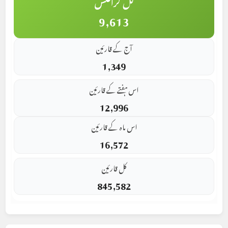
کل گرافکس
9,613
آج کے قارئین
1,349
اس ہفتے کے قارئین
12,996
اس ماہ کے قارئین
16,572
کل قارئین
845,582