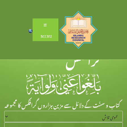
Ski
t
conten
MENU