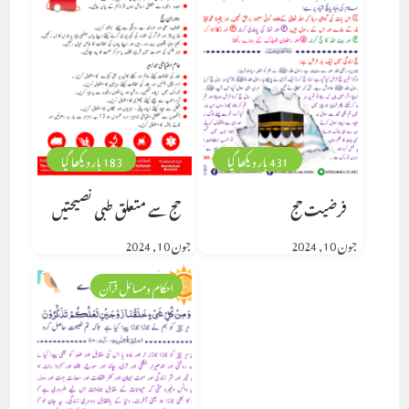
431 بار دیکھا گیا
183 بار دیکھا گیا
فرضیت حج
حج سے متعلق طبی نصیحتیں
جون 10, 2024
جون 10, 2024
احکام ومسائل قرآن