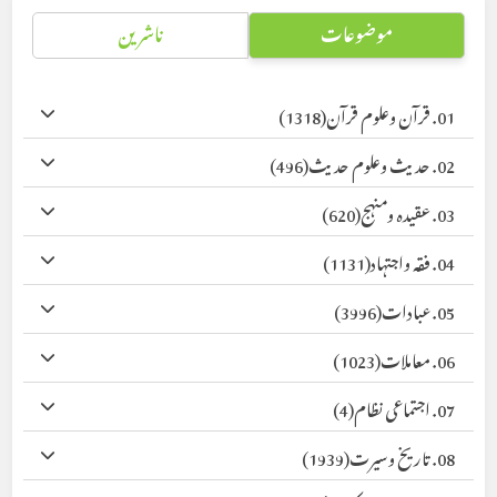
موضوعات
ناشرین
01. قرآن وعلوم قرآن
(1318)
02. حدیث وعلوم حدیث
(496)
03. عقیدہ ومنہج
(620)
04. فقہ واجتہاد
(1131)
05. عبادات
(3996)
06. معاملات
(1023)
07. اجتماعی نظام
(4)
08. تاریخ وسیرت
(1939)