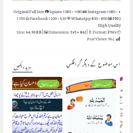
Full Size
📷 Square
1080 × 1080
📸 Instagram
1080 ×
⬇ Original
1350
👍 Facebook
1200 × 630
💬 WhatsApp
800 × 800
🖼 PNG
High Quality
64.50 KB
| 🖼 Dimension:
595 × 842
| 📄 Format:
PNG
📦 Size:
Post Views:
962
اس موضوع کے دیگر گرافکس
مزید دیکھیں
آداب واخلاق
آداب واخلاق