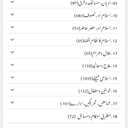
09. ادیان، مسالک وفرق
(87)
10. اسلام اور تصوف
(489)
11. اسلام اور عصر حاضر
(59)
12. اسلام کا نظام قضا
(65)
13. حلال وحرام
(65)
14. علاج ومعالجہ
(130)
15. اسلامی مہینے
(1095)
16. خواتین واطفال
(132)
17. جماعتیں، تحریکیں، ادارے
(101)
18. متفرق احکام ومسائل
(72)