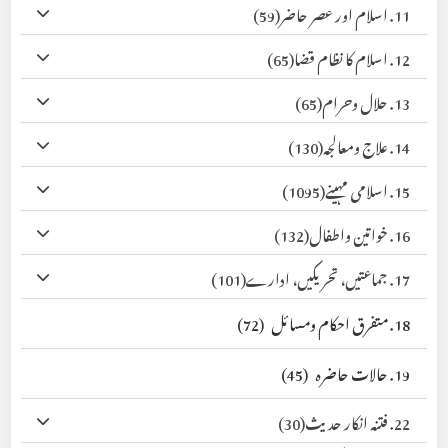
11. اسلام اور عصر حاضر
(59)
12. اسلام کا نظام قضا
(65)
13. حلال وحرام
(65)
14. علاج ومعالجہ
(130)
15. اسلامی مہینے
(1095)
16. خواتین واطفال
(132)
17. جماعتیں، تحریکیں، ادارے
(101)
18. متفرق احکام ومسائل
(72)
19. حالات حاضرہ
(45)
22. فتنہ انکار حدیث
(30)