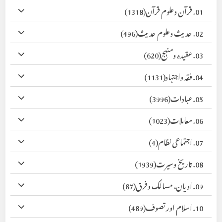
01. قرآن وعلوم قرآن
(1318)
02. حدیث وعلوم حدیث
(496)
03. عقیدہ ومنہج
(620)
04. فقہ واجتہاد
(1131)
05. عبادات
(3996)
06. معاملات
(1023)
07. اجتماعی نظام
(4)
08. تاریخ وسیرت
(1939)
09. ادیان، مسالک وفرق
(87)
10. اسلام اور تصوف
(489)