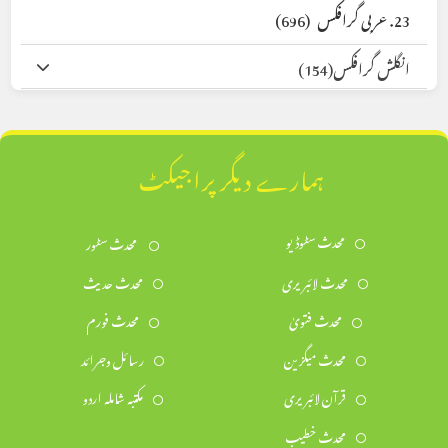
23. عربی گرافکس
(696)
انگلش گرافکس
(154)
ہمارے دیگر پراجیکٹ
محدث سٹوڈیو
محدث سٹور
محدث لائبریری
محدث حدیث
محدث فتویٰ
محدث فورم
محدث میگزین
رسائل وجرائد
قرآن لائبریری
مکتبہ شاملہ اردو
محدث خطیب