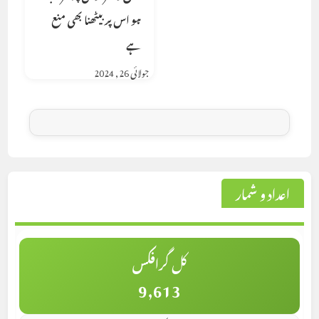
ہو اس پر بیٹھنا بھی منع
ہے
جولائی 26, 2024
اعداد و شمار
کل گرافکس
9,613