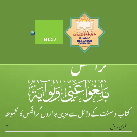
Ski
t
conten
MENU