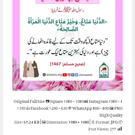
Full Size
📷 Square
1080 × 1080
📸 Instagram
1080 ×
⬇ Original
1350
👍 Facebook
1200 × 630
💬 WhatsApp
800 × 800
🖼 PNG
High Quality
67.24 KB
| 🖼 Dimension:
1080 × 1080
| 📄 Format:
JPG
📦 Size:
Post Views:
277