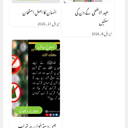
عید الاضحی کے دن کی
انسان کا اصل امتحان
سنتیں
اپریل 21, 2026
اپریل 8, 2026
اصلاح معاشرہ
264 بار دیکھا گیا
جس دسترخوان پر شراب