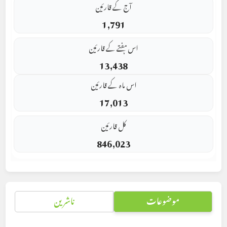
آج کے قارئین
1,791
اس ہفتے کے قارئین
13,438
اس ماہ کے قارئین
17,013
کل قارئین
846,023
موضوعات
ناشرین