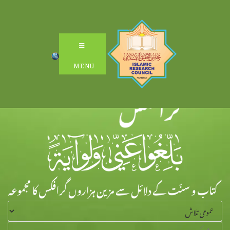
Ski
t
conten
MENU