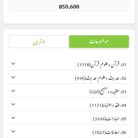
850,600
موضوعات
ناشرین
01. قرآن وعلوم قرآن
(1318)
02. حدیث وعلوم حدیث
(496)
03. عقیدہ ومنہج
(620)
04. فقہ واجتہاد
(1131)
05. عبادات
(3996)
06. معاملات
(1023)