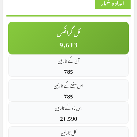
اعداد و شمار
کل گرافکس
9,613
آج کے قارئین
785
اس ہفتے کے قارئین
785
اس ماہ کے قارئین
21,590
کل قارئین