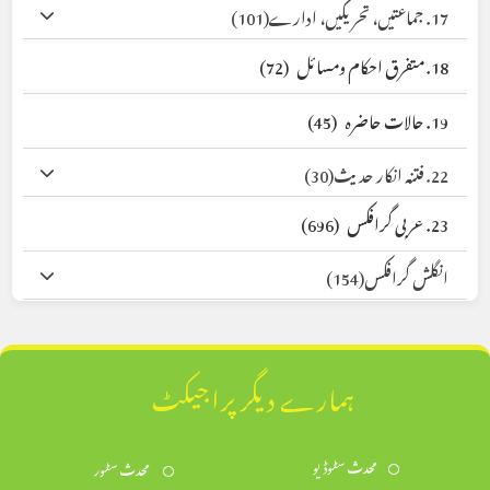
17. جماعتیں، تحریکیں، ادارے
(101)
18. متفرق احکام ومسائل
(72)
19. حالات حاضرہ
(45)
22. فتنہ انکار حدیث
(30)
23. عربی گرافکس
(696)
انگلش گرافکس
(154)
ہمارے دیگر پراجیکٹ
محدث سٹوڈیو
محدث سٹور