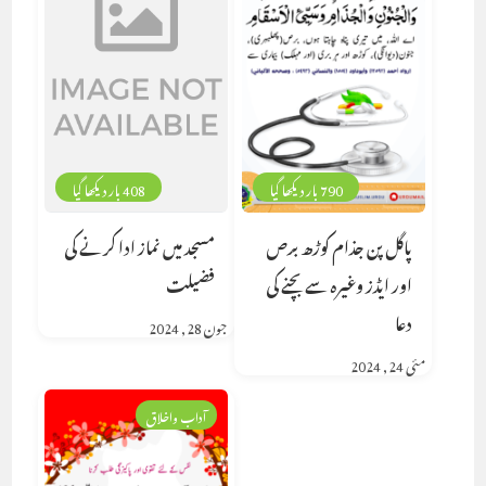
790 بار دیکھا گیا
408 بار دیکھا گیا
پاگل پن جذام کوڑھ برص
مسجد میں نماز ادا کرنے کی
اور ایڈز وغیرہ سے بچنے کی
فضیلت
دعا
جون 28, 2024
مئی 24, 2024
آداب واخلاق