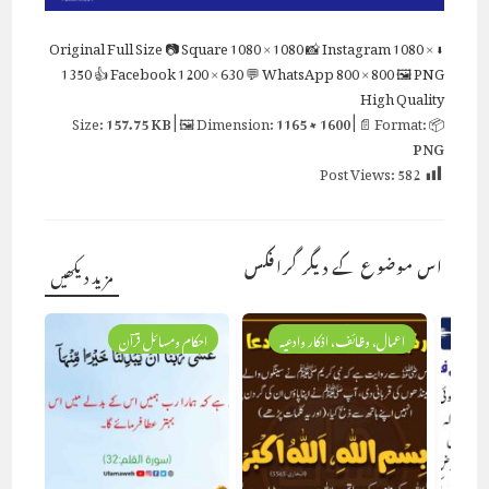
Full Size
📷 Square
1080 × 1080
📸 Instagram
1080 ×
⬇ Original
1350
👍 Facebook
1200 × 630
💬 WhatsApp
800 × 800
🖼 PNG
High Quality
157.75 KB
| 🖼 Dimension:
1165 × 1600
| 📄 Format:
📦 Size:
PNG
Post Views:
582
اس موضوع کے دیگر گرافکس
مزید دیکھیں
یہ
اعمال، وظائف، اذکار وادعیہ
احکام ومسائل قرآن