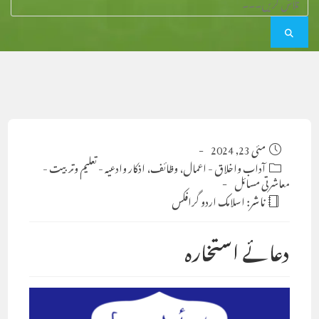
Post
مئی 23, 2024
published:
Post
آداب واخلاق
-
اعمال، وظائف، اذکار وادعیہ
-
تعلیم وتربیت
-
category:
معاشرتی مسائل
ناشر:
اسلامک اردو گرافکس
دعائے استخارہ