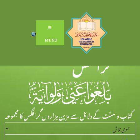
Ski
t
conten
MENU