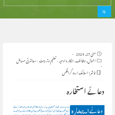
Post
مئی 27, 2024
published:
Post
اعمال، وظائف، اذکار وادعیہ
-
تعلیم وتربیت
-
معاشرتی مسائل
category:
ناشر:
اسلامک اردو گرافکس
دعائے استخارہ