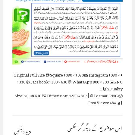
Full Size
📷 Square
1080 × 1080
📸 Instagram
1080 ×
⬇ Original
1350
👍 Facebook
1200 × 630
💬 WhatsApp
800 × 800
🖼 PNG
High Quality
90.98 KB
| 🖼 Dimension:
1280 × 905
| 📄 Format:
PNG
📦 Size:
Post Views:
484
اس موضوع کے دیگر گرافکس
مزید دیکھیں