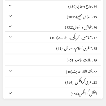
14. علاج ومعالجہ
(130)
15. اسلامی مہینے
(1095)
16. خواتین واطفال
(132)
17. جماعتیں، تحریکیں، ادارے
(101)
18. متفرق احکام ومسائل
(72)
19. حالات حاضرہ
(45)
22. فتنہ انکار حدیث
(30)
23. عربی گرافکس
(696)
انگلش گرافکس
(154)