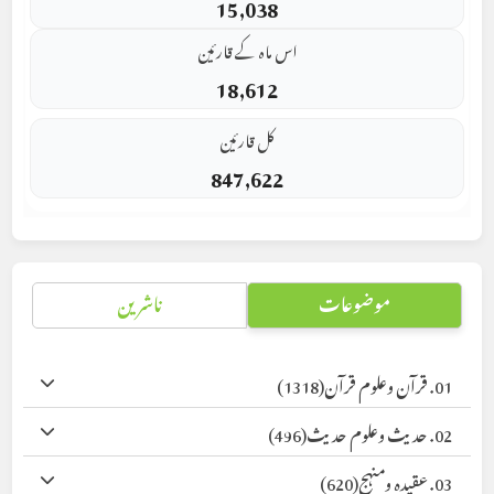
15,038
اس ماہ کے قارئین
18,612
کل قارئین
847,622
موضوعات
ناشرین
01. قرآن وعلوم قرآن
(1318)
02. حدیث وعلوم حدیث
(496)
03. عقیدہ ومنہج
(620)