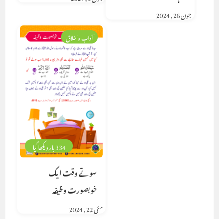
جون 26, 2024
آداب واخلاق
334 بار دیکھا گیا
سوتے وقت ایک
خوبصورت وظیفہ
مئی 22, 2024