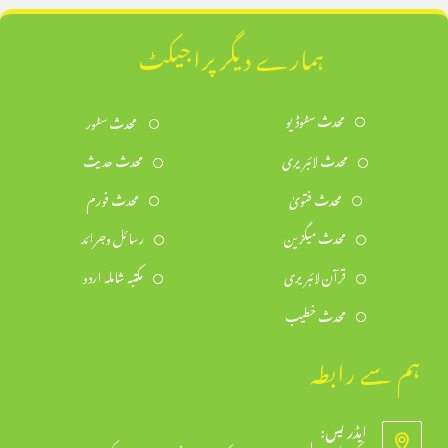
ہمارے دیگر پراجیکٹ
محدث سٹوڈیو
محدث سٹور
محدث لائبریری
محدث حدیث
محدث فتویٰ
محدث فورم
محدث میگزین
رسائل وجرائد
قرآن لائبریری
مکتبہ شاملہ اردو
محدث خطیب
ہم سے رابطہ
ایڈریس: