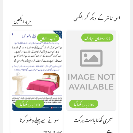
اس ناشر کے دیگر گرافکس
مزید دیکھیں
09. رمضان المبارک
آداب واخلاق
206 بار دیکھا گیا
379 بار دیکھا گیا
سحری کھانا باعث برکت
سونے سے پہلے وضو کرنا
ہے
جون 5, 2024