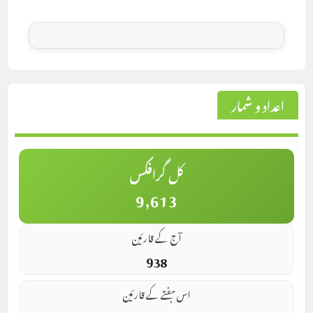
اعداد و شمار
کل گرافکس
9,613
آج کے قارئین
938
اس ہفتے کے قارئین