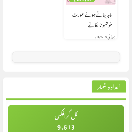
باہر جاتے ہوئے عورت
خوشبو نا لگائے
جولائی 9, 2026
اعداد و شمار
کل گرافکس
9,613