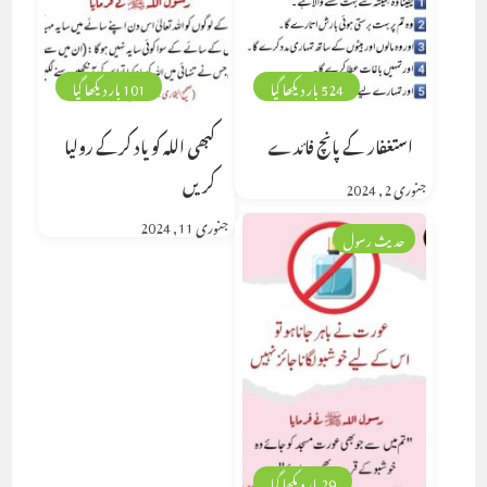
524 بار دیکھا گیا
101 بار دیکھا گیا
استغفار کے پانچ فائدے
کبھی اللہ کو یاد کرکے رولیا
کریں
جنوری 2, 2024
جنوری 11, 2024
حدیث رسول
29 بار دیکھا گیا