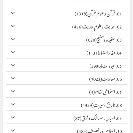
01. قرآن وعلوم قرآن
(1318)
02. حدیث وعلوم حدیث
(496)
03. عقیدہ ومنہج
(620)
04. فقہ واجتہاد
(1131)
05. عبادات
(3996)
06. معاملات
(1023)
07. اجتماعی نظام
(4)
08. تاریخ وسیرت
(1939)
09. ادیان، مسالک وفرق
(87)
10. اسلام اور تصوف
(489)