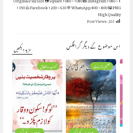
1350
👍 Facebook
1200 × 630
💬 WhatsApp
800 × 800
🖼 PNG
High Quality
Post Views:
203
اس موضوع کے دیگر گرافکس
مزید دیکھیں
یہ
تعلیم وتربیت
آداب واخلاق
367 بار دیکھا گیا
285 بار دیکھا گیا