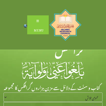
Ski
t
conten
MENU