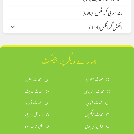
23. عربی گرافکس
(696)
انگلش گرافکس
(154)
ہمارے دیگر پراجیکٹ
محدث سٹوڈیو
محدث سٹور
محدث لائبریری
محدث حدیث
محدث فتویٰ
محدث فورم
محدث میگزین
رسائل وجرائد
قرآن لائبریری
مکتبہ شاملہ اردو