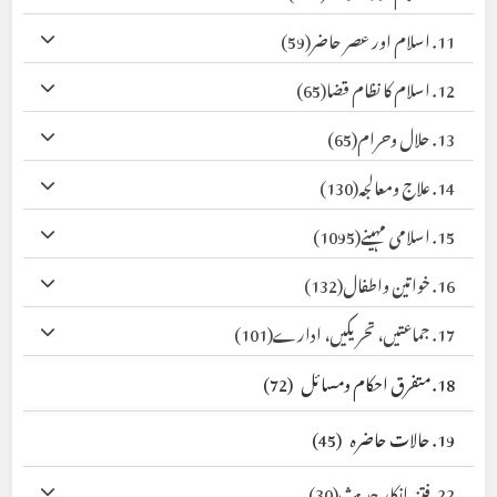
11. اسلام اور عصر حاضر
(59)
12. اسلام کا نظام قضا
(65)
13. حلال وحرام
(65)
14. علاج ومعالجہ
(130)
15. اسلامی مہینے
(1095)
16. خواتین واطفال
(132)
17. جماعتیں، تحریکیں، ادارے
(101)
18. متفرق احکام ومسائل
(72)
19. حالات حاضرہ
(45)
22. فتنہ انکار حدیث
(30)