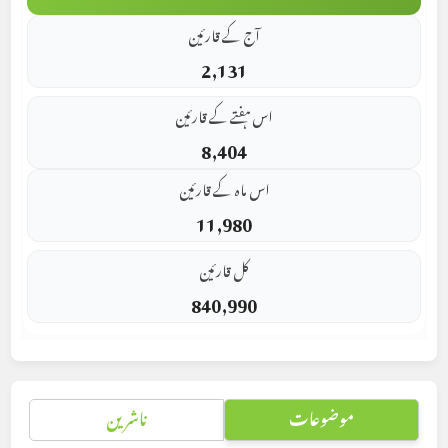
آج کے قارئین
2,131
اس ہفتے کے قارئین
8,404
اس ماہ کے قارئین
11,980
کل قارئین
840,990
موضوعات
ناشرین