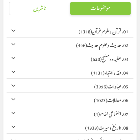
موضوعات
ناشرین
01. قرآن وعلوم قرآن
(1318)
02. حدیث وعلوم حدیث
(496)
03. عقیدہ ومنہج
(620)
04. فقہ واجتہاد
(1131)
05. عبادات
(3996)
06. معاملات
(1023)
07. اجتماعی نظام
(4)
08. تاریخ وسیرت
(1939)