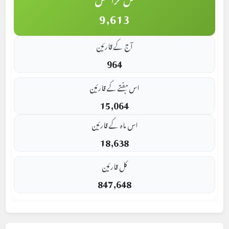
9,613
آج کے قارئین
964
اس ہفتے کے قارئین
15,064
اس ماہ کے قارئین
18,638
کل قارئین
847,648