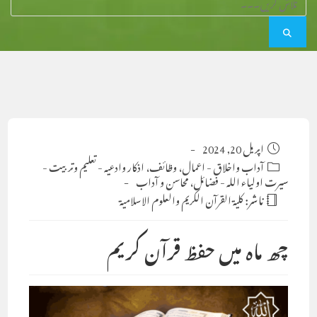
Post
اپریل 20, 2024
published:
Post
آداب واخلاق
-
اعمال، وظائف، اذکار وادعیہ
-
تعلیم وتربیت
-
category:
سیرت اولیاء اللہ
-
فضائل، محاسن و آداب
ناشر:
كلية القرآن الكريم والعلوم الاسلامية
چھ ماہ میں حفظ قرآن کریم