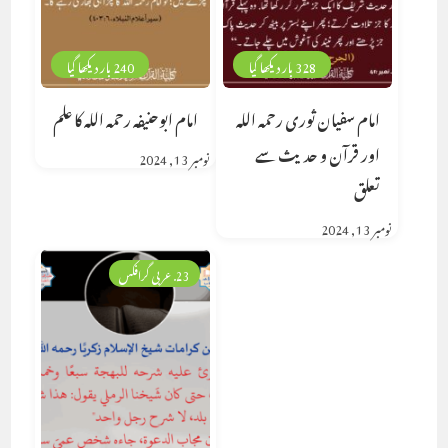
328 بار دیکھا گیا
240 بار دیکھا گیا
امام سفیان ثوری رحمہ اللہ
امام ابوحنیفہ رحمہ اللہ کا علم
اور قرآن و حدیث سے
نومبر 13, 2024
تعلق
نومبر 13, 2024
23. عربی گرافکس