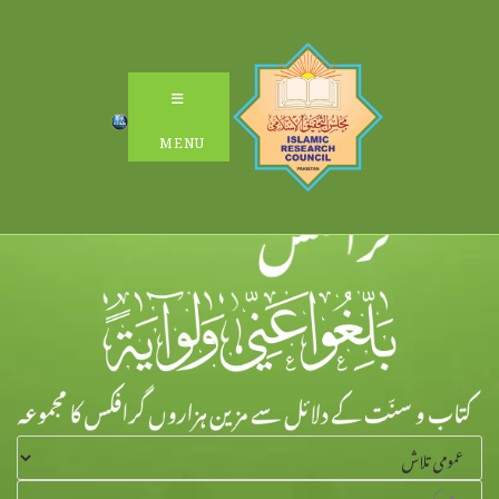
Ski
t
conten
MENU