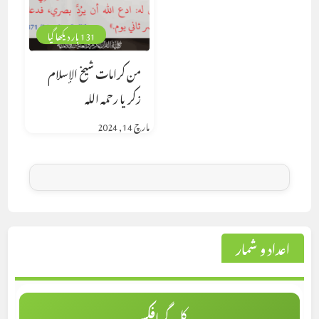
131 بار دیکھا گیا
من كرامات شيخ الإسلام
زكريا رحمه الله
مارچ 14, 2024
اعداد و شمار
کل گرافکس