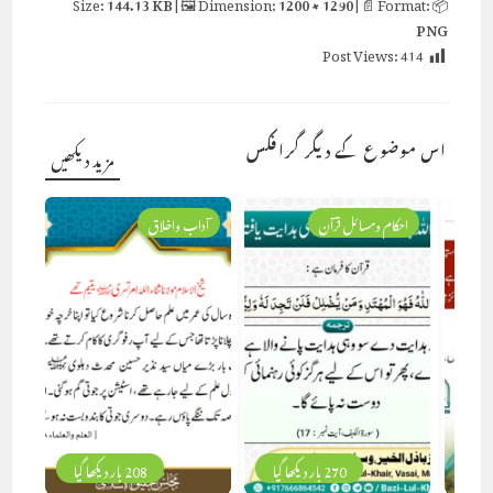
144.13 KB
| 🖼 Dimension:
1200 × 1290
| 📄 Format:
📦 Size:
PNG
Post Views:
414
اس موضوع کے دیگر گرافکس
مزید دیکھیں
احکام ومسائل قرآن
آداب واخلاق
270 بار دیکھا گیا
208 بار دیکھا گیا