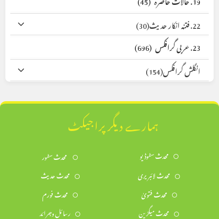
22. فتنہ انکار حدیث
(30)
23. عربی گرافکس
(696)
انگلش گرافکس
(154)
ہمارے دیگر پراجیکٹ
محدث سٹوڈیو
محدث سٹور
محدث لائبریری
محدث حدیث
محدث فتویٰ
محدث فورم
محدث میگزین
رسائل وجرائد