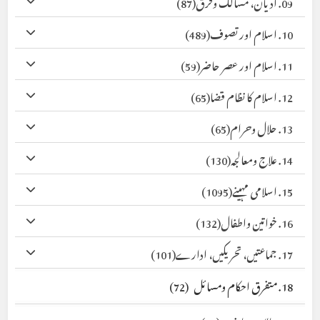
09. ادیان، مسالک وفرق
(87)
10. اسلام اور تصوف
(489)
11. اسلام اور عصر حاضر
(59)
12. اسلام کا نظام قضا
(65)
13. حلال وحرام
(65)
14. علاج ومعالجہ
(130)
15. اسلامی مہینے
(1095)
16. خواتین واطفال
(132)
17. جماعتیں، تحریکیں، ادارے
(101)
18. متفرق احکام ومسائل
(72)
19. حالات حاضرہ
(45)