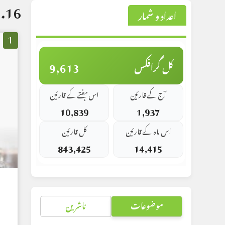
16. خواتین واطفال
اعداد و شمار
1
9,613
کل گرافکس
آج کے قارئین
اس ہفتے کے قارئین
10,839
1,937
اس ماہ کے قارئین
کل قارئین
843,425
14,415
موضوعات
ناشرین