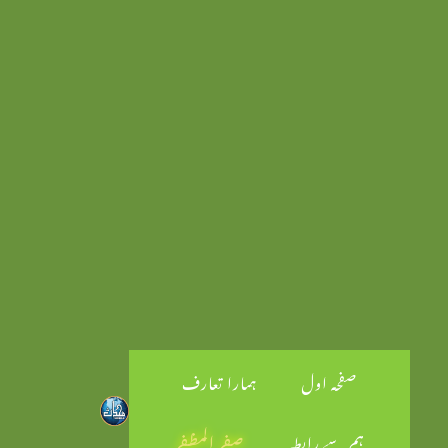
صفحہ اول
ہمارا تعارف
ہم سے رابطہ
صفر المظفر