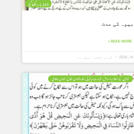
249 بار دیکھا گیا
بیوہ کی عدت
READ MORE »
کوئی تبصرہ نہیں ہے۔
خواتین کے احکام ومسائل، طہارت وپاکیزگی، فقہ وفتاویٰ، نکاح ، شادی وطلاق