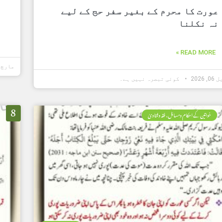
عورت کا محرم کے بغیر سفر حج کے لیے
نہ نکلنا
READ MORE »
مارچ 30, 2026
 2026
کوئی تبصرہ نہیں ہے۔
8
خواتین کے احکام ومسائل، فقہ وفتاویٰ