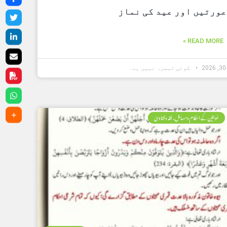
عورتیں اور عید کی نماز
READ MORE »
کوئی تبصرہ نہیں ہے۔
خواتین کے احکام ومسائل، فقہ وفتاویٰ