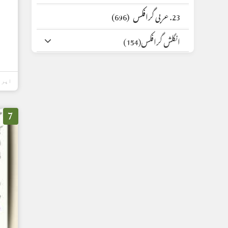
23. عربی گرافکس
(696)
انگلش گرافکس
(154)
اپریل 06,
7