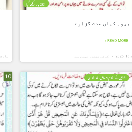
281 بار دیکھا گیا
بیوہ کہاں عدت گزارے
READ MORE »
202
کوئی تبصرہ نہیں ہے۔
مارچ 16, 2026
10
خواتین کے احکام ومسائل، فقہ وفتاویٰ