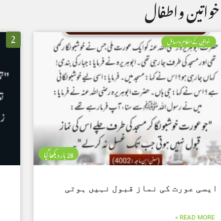
2
خواتین کے احکام ومسائل
28 بار دیکھا گیا
ایسی عورت کی نماز قبول نہیں ہوتی
READ MORE »