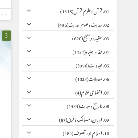
01. قرآن وعلوم قرآن
(1318)
جولائی 02,
02. حدیث وعلوم حدیث
(496)
3
03. عقیدہ ومنہج
(620)
04. فقہ واجتہاد
(1131)
05. عبادات
(3996)
06. معاملات
(1023)
07. اجتماعی نظام
(4)
08. تاریخ وسیرت
(1939)
09. ادیان، مسالک وفرق
(87)
10. اسلام اور تصوف
(489)