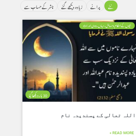
نئے
پرانے
زیادہ دیکھے گئے
ناشر کے حساب سے
بچوں کے احکام ومسائل، میاں، بیوی اور اولاد
30 بار دیکھا گیا
اللہ تعالی کے پسندیدہ نام
READ MORE »