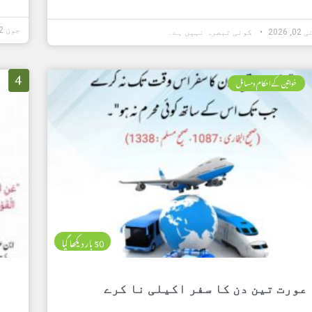
جون 22, 2026
 2026
کوئی تبصرہ نہیں ہے۔
4
خواتین کے احکام ومسائل
50 بار دیکھا گیا
عورت تین دن کا سفر اکیلی نا کرے