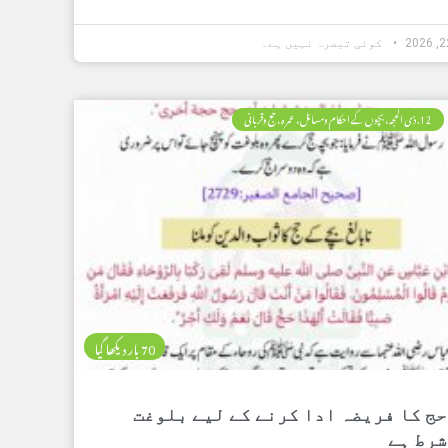
کوئی تبصرہ نہیں ہے۔
12. ذی الحجہ، بچوں کے احکام ومسائل، عمرہ، حج وقربانی
70 بار دیکھا گیا
حج کا فریضہ ادا کرنے کے لیے بلوغت
شرط ہے