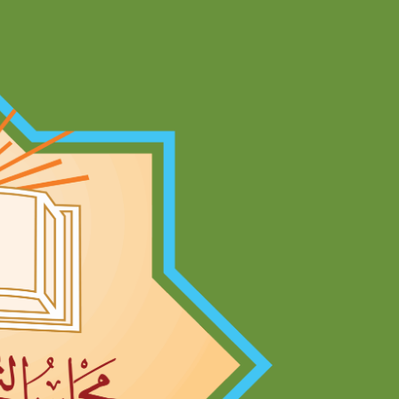
Ski
t
conten