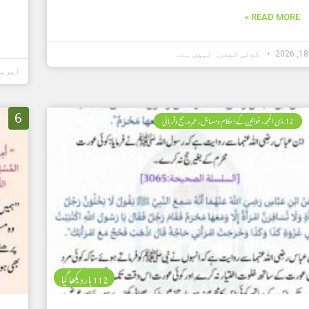
READ MORE »
کوئی تبصرہ نہیں ہے۔
اپریل 06, 6
6
12. ذی الحجہ، خواتین کے احکام ومسائل، عمرہ، حج وقربانی
112 بار دیکھا گیا