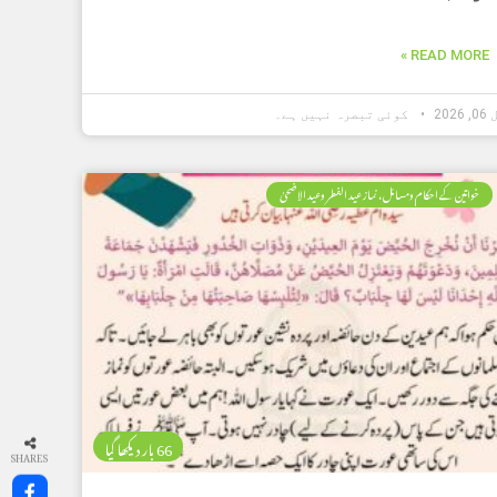
READ MORE »
202
کوئی تبصرہ نہیں ہے۔
خواتین کے احکام ومسائل، نماز عید الفطر وعید الاضحیٰ
66 بار دیکھا گیا
SHARES