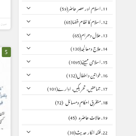
11. اسلام اور عصر حاضر
(59)
12. اسلام کا نظام قضا
(65)
جون 18, 2026
13. حلال وحرام
(65)
14. علاج ومعالجہ
(130)
5
15. اسلامی مہینے
(1095)
16. خواتین واطفال
(132)
17. جماعتیں، تحریکیں، ادارے
(101)
18. متفرق احکام ومسائل
(72)
19. حالات حاضرہ
(45)
22. فتنہ انکار حدیث
(30)