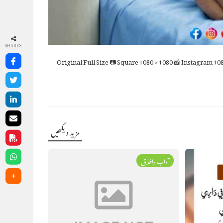
SHARES
Full Size
📷 Square
1080 × 1080
📸 Instagram
108
مزید دیکھیں
آداب واخلاق