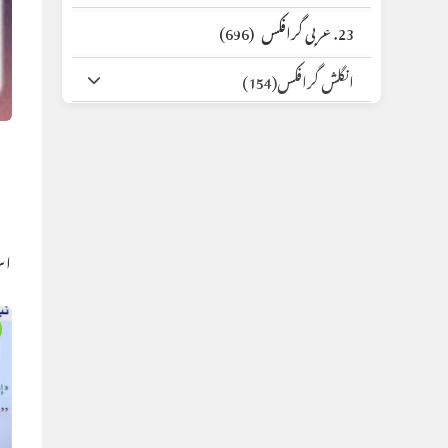
23. عربی گرافکس
(696)
انگلش گرافکس
(154)
اس