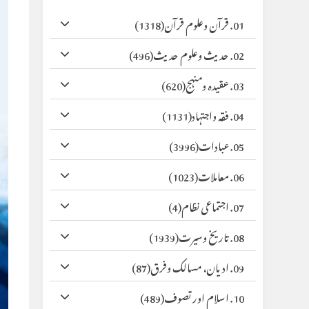
01. قرآن وعلوم قرآن
(1318)
02. حدیث وعلوم حدیث
(496)
03. عقیدہ ومنہج
(620)
04. فقہ واجتہاد
(1131)
05. عبادات
(3996)
06. معاملات
(1023)
07. اجتماعی نظام
(4)
08. تاریخ وسیرت
(1939)
09. ادیان، مسالک وفرق
(87)
10. اسلام اور تصوف
(489)