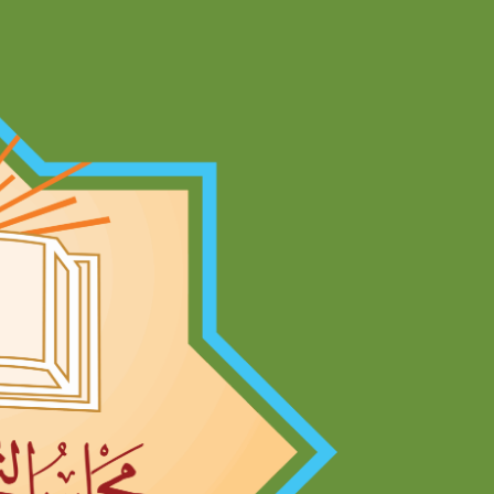
Ski
t
conten