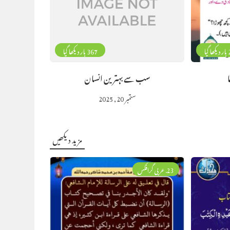
گیا
367 بار دیکھا گیا
سب سے بہترین انسان
ستمبر 20, 2025
مزید دیکھیں
23. عربی گرافکس