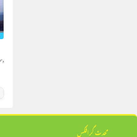
ا
دسمبر 3
محدث گرافکس