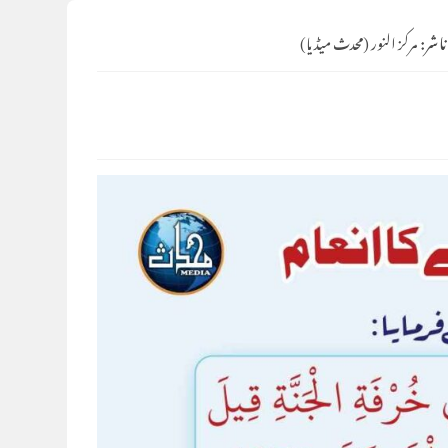
ناشر:
مرکز النور (محدث میڈیا)