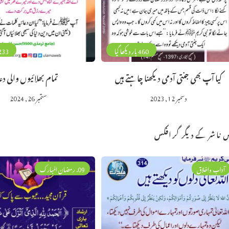
460 بار دیکھا گیا
233 بار دیکھا 
کیا آپ بھی جنتی آدمی دیکھنا چاہتے ہیں
تمام بھلائیوں والی دعا
دسمبر 12, 2023
ستمبر 26, 2024
 ناشر کے دیگر گرافکس
آداب واخلاق
09. رمضان المبارک