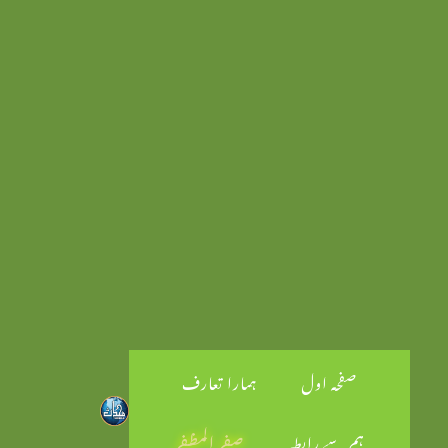
صفحہ اول
ہمارا تعارف
ہم سے رابطہ
صفر المظفر