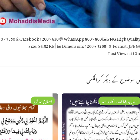
0 × 1350
👍 Facebook
1200 × 630
💬 WhatsApp
800 × 800
🖼 PNG
High Qualit
86.52 KB
| 🖼 Dimension:
1200 × 1200
| 📄 Format:
JPEG

Post Views:
410
اس موضوع کے دیگر گراف
اصلاح معاشرہ
اعمال، وظائف، اذکار وادعیہ