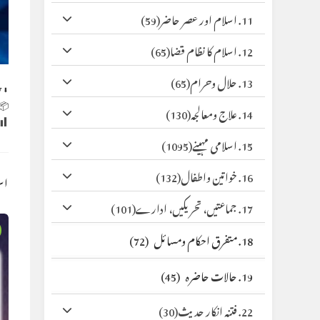
(59)
11. اسلام اور عصر حاضر
(65)
12. اسلام کا نظام قضا
(65)
13. حلال وحرام
y
⬇ Original
 Size:
(130)
14. علاج ومعالجہ
(1095)
15. اسلامی مہینے
(132)
16. خواتین واطفال
کس
(101)
17. جماعتیں، تحریکیں، ادارے
(72)
18. متفرق احکام ومسائل
(45)
19. حالات حاضرہ
(30)
22. فتنہ انکار حدیث