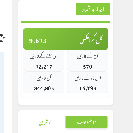
اعداد و شمار
st
d:
ب
9,613
کل گرافکس
آج کے قارئین
اس ہفتے کے قارئین
12,217
570
اس ماہ کے قارئین
کل قارئین
844,803
15,793
موضوعات
ناشرین