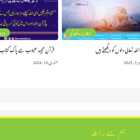
283 بار دیکھا گیا
493 بار دیکھا 
للہ تعالی دلوں کو دیکھتے ہیں
قرآن مجید عیوب سے پاک کتاب
, 2025
جنوری 16, 2024
ہم سے رابطہ