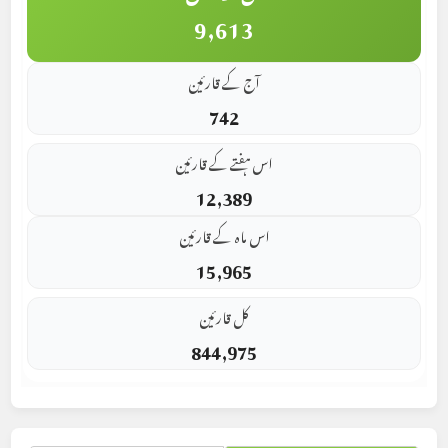
9,613
آج کے قارئین
742
اس ہفتے کے قارئین
12,389
اس ماہ کے قارئین
15,965
کل قارئین
844,975