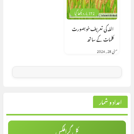
372 بار دیکھا گیا
اللہ کی تعریف خوبصورت
کلمات کے ساتھ
مئی 28, 2024
اعداد و شمار
کل گرافکس