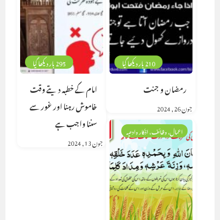
210 بار دیکھا گیا
295 بار دیکھا گیا
رمضان و جنت
امام کے خطبہ دیتے وقت
خاموش رہنا اور غور سے
جون 26, 2024
سننا واجب ہے
اعمال، وظائف، اذکار وادعیہ
جون 13, 2024