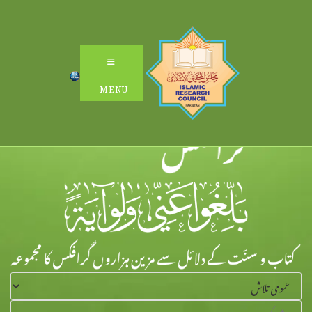
Ski
t
conten
MENU