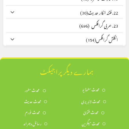
22. فتنہ انکار حدیث
(30)
23. عربی گرافکس
(696)
انگلش گرافکس
(154)
ہمارے دیگر پراجیکٹ
محدث سٹوڈیو
محدث سٹور
محدث لائبریری
محدث حدیث
محدث فتویٰ
محدث فورم
محدث میگزین
رسائل وجرائد