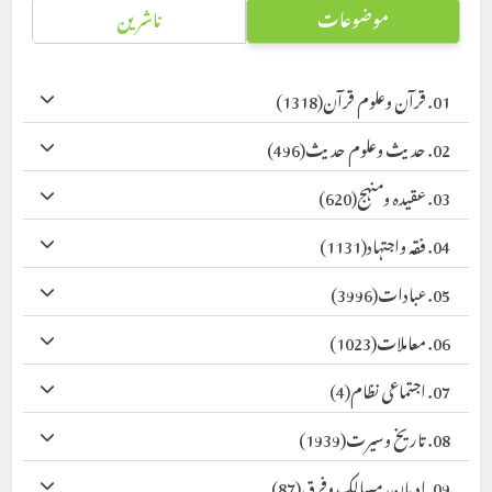
موضوعات
ناشرین
01. قرآن وعلوم قرآن
(1318)
02. حدیث وعلوم حدیث
(496)
03. عقیدہ ومنہج
(620)
04. فقہ واجتہاد
(1131)
05. عبادات
(3996)
06. معاملات
(1023)
07. اجتماعی نظام
(4)
08. تاریخ وسیرت
(1939)
09. ادیان، مسالک وفرق
(87)