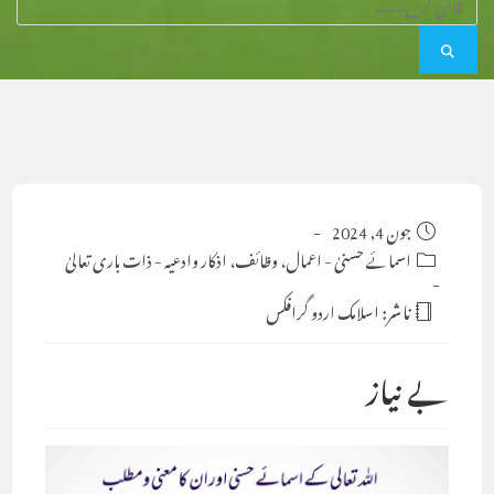
Post
جون 4, 2024
published:
Post
اسمائے حسنیٰ
-
اعمال، وظائف، اذکار وادعیہ
-
ذات باری تعالیٰ
category:
ناشر:
اسلامک اردو گرافکس
بے نیاز