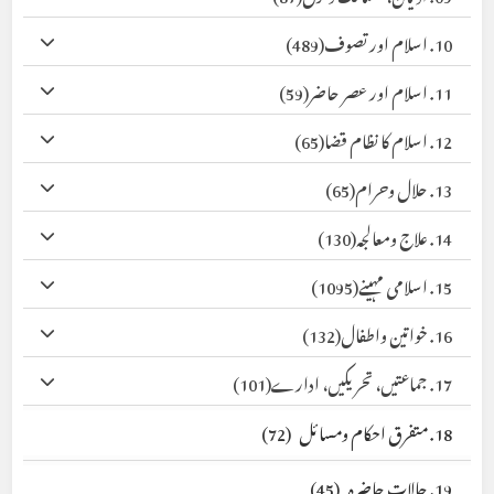
10. اسلام اور تصوف
(489)
11. اسلام اور عصر حاضر
(59)
12. اسلام کا نظام قضا
(65)
13. حلال وحرام
(65)
14. علاج ومعالجہ
(130)
15. اسلامی مہینے
(1095)
16. خواتین واطفال
(132)
17. جماعتیں، تحریکیں، ادارے
(101)
18. متفرق احکام ومسائل
(72)
19. حالات حاضرہ
(45)