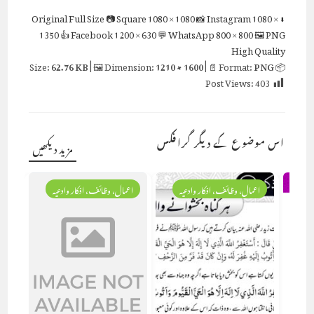
Full Size
📷 Square
1080 × 1080
📸 Instagram
1080 ×
⬇ Original
1350
👍 Facebook
1200 × 630
💬 WhatsApp
800 × 800
🖼 PNG
High Quality
62.76 KB
| 🖼 Dimension:
1210 × 1600
| 📄 Format:
PNG
📦 Size:
Post Views:
403
اس موضوع کے دیگر گرافکس
مزید دیکھیں
اعمال، وظائف، اذکار وادعیہ
اعمال، وظائف، اذکار وادعیہ