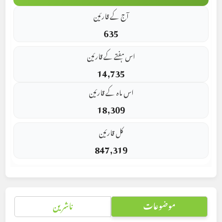
آج کے قارئین
635
اس ہفتے کے قارئین
14,735
اس ماہ کے قارئین
18,309
کل قارئین
847,319
موضوعات
ناشرین