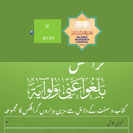
Ski
t
conten
MENU