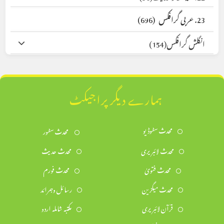
23. عربی گرافکس
(696)
انگلش گرافکس
(154)
ہمارے دیگر پراجیکٹ
محدث سٹوڈیو
محدث سٹور
محدث لائبریری
محدث حدیث
محدث فتویٰ
محدث فورم
محدث میگزین
رسائل وجرائد
قرآن لائبریری
مکتبہ شاملہ اردو