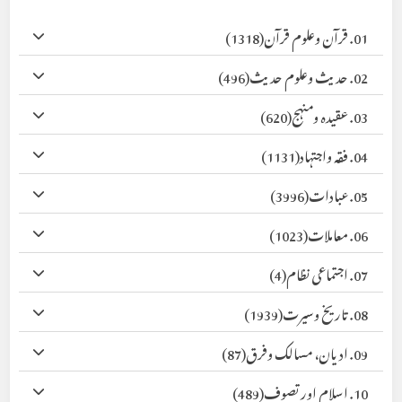
01. قرآن وعلوم قرآن
(1318)
02. حدیث وعلوم حدیث
(496)
03. عقیدہ ومنہج
(620)
04. فقہ واجتہاد
(1131)
05. عبادات
(3996)
06. معاملات
(1023)
07. اجتماعی نظام
(4)
08. تاریخ وسیرت
(1939)
09. ادیان، مسالک وفرق
(87)
10. اسلام اور تصوف
(489)