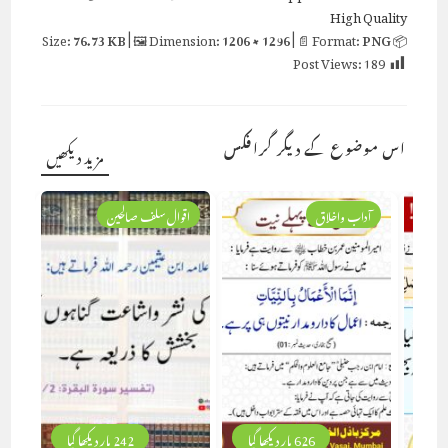
High Quality
76.73 KB
| 🖼 Dimension:
1206 × 1296
| 📄 Format:
PNG
📦 Size:
Post Views:
189
اس موضوع کے دیگر گرافکس
مزید دیکھیں
آداب واخلاق
اقوال سلف صالحین
626 بار دیکھا گیا
242 بار دیکھا گیا