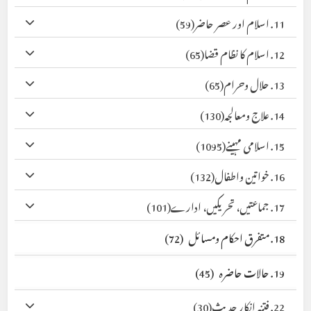
11. اسلام اور عصر حاضر
(59)
12. اسلام کا نظام قضا
(65)
13. حلال وحرام
(65)
14. علاج ومعالجہ
(130)
15. اسلامی مہینے
(1095)
16. خواتین واطفال
(132)
17. جماعتیں، تحریکیں، ادارے
(101)
18. متفرق احکام ومسائل
(72)
19. حالات حاضرہ
(45)
22. فتنہ انکار حدیث
(30)