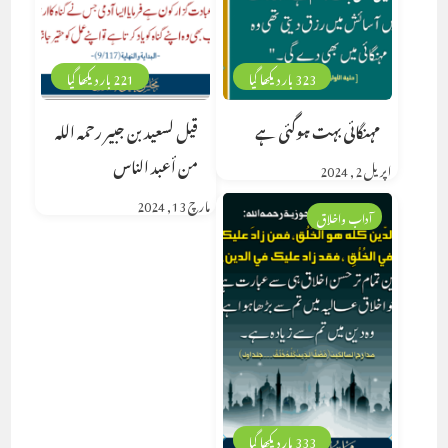
323 بار دیکھا گیا
221 بار دیکھا گیا
مہنگائی بہت ہوگئی ہے
قيل لسعيد بن جبير رحمه الله
من أعبد الناس
اپریل 2, 2024
مارچ 13, 2024
آداب واخلاق
333 بار دیکھا گیا