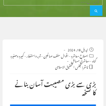
Post
اپریل 18, 2024
published:
Post
اصلاح معاشرہ
-
اقوال سلف صالحین
-
توبہ واستغفار
-
کبیرہ وصغیرہ
گناہ
-
category:
معاشرتی مسائل
ناشر:
مجلس التحقيق الاسلامى
بڑی سے بڑی مصیبت آسان بنانے
کا نسخہ