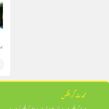
ا
جولائی
محدث گرافکس
محدث گرافکس لائبریری ایک مفت آن لائن اسلامی گرافکس کی لائبریری