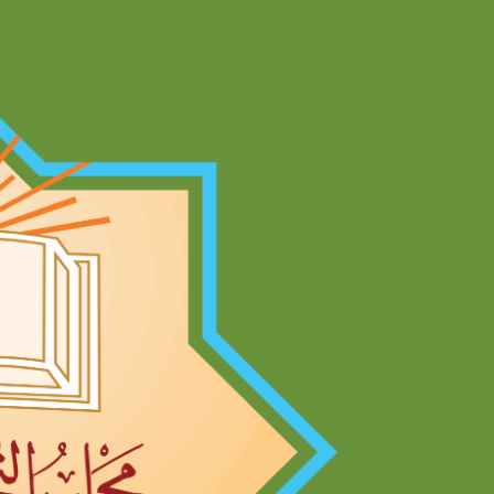
Ski
t
conten