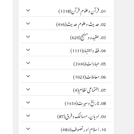
01. قرآن وعلوم قرآن
(1318)
02. حدیث وعلوم حدیث
(496)
03. عقیدہ ومنہج
(620)
04. فقہ واجتہاد
(1131)
05. عبادات
(3996)
06. معاملات
(1023)
07. اجتماعی نظام
(4)
08. تاریخ وسیرت
(1939)
09. ادیان، مسالک وفرق
(87)
10. اسلام اور تصوف
(489)