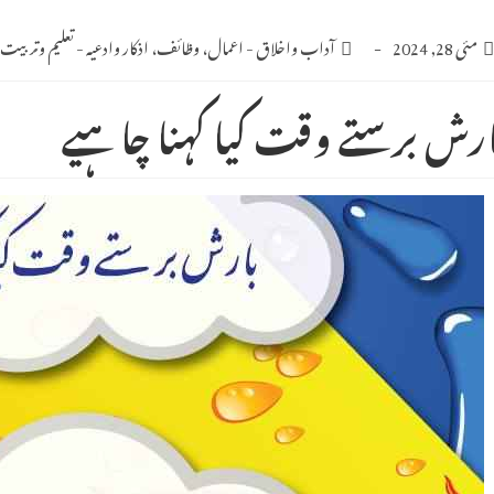
Po
مئی 28, 2024
Post
آداب واخلاق
-
اعمال، وظائف، اذکار وادعیہ
-
تعلیم وتربیت
category:
publishe
ارش برستے وقت کیا کہنا چاہیے