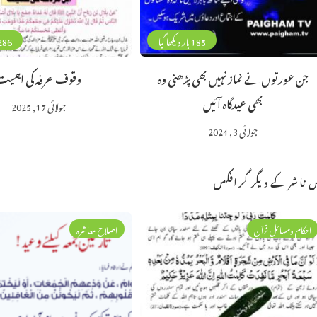
185 بار دیکھا گیا
286 بار دیکھا 
جن عورتوں نے نماز نہیں بھی پڑھنی وہ
وقوف عرفہ کی اہمیت
بھی عیدگاہ آئیں
جولائی 17, 2025
جولائی 3, 2024
 ناشر کے دیگر گرافکس
احکام ومسائل قرآن
اصلاح معاشرہ