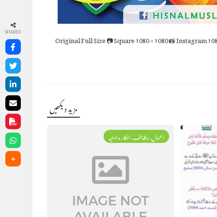
SHARES
Full Size
📷 Square
1080 × 1080
📸 Instagram
108
مزید دیکھیں
اعمال، وظائف، اذکار وادعیہ