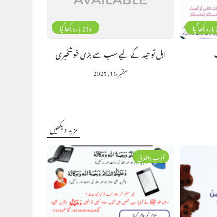
گیا
234 بار دیکھا گیا
اہل توحید کے لیے سب سے بڑی خوشخبری
ستمبر 16, 2025
مزید دیکھیں
آداب واخلاق