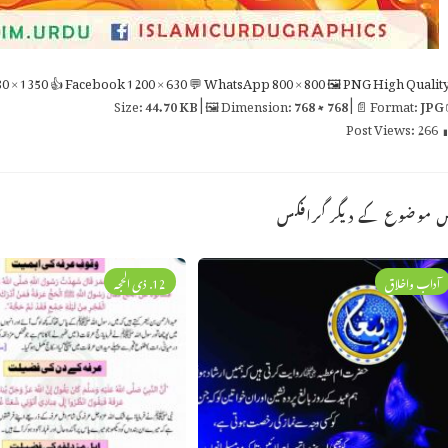
0 × 1350
👍 Facebook
1200 × 630
💬 WhatsApp
800 × 800
🖼 PNG
High Qualit
44.70 KB
| 🖼 Dimension:
768 × 768
| 📄 Format:
JPG

Post Views:
266
اس موضوع کے دیگر گراف
12. ذی الحجہ
آداب واخلاق