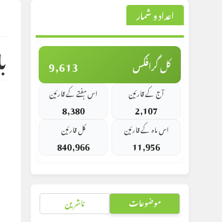
اعداد و شمار
st
d:
ب
9,613
کل گرافکس
آج کے قارئین
اس ہفتے کے قارئین
8,380
2,107
اس ماہ کے قارئین
کل قارئین
840,966
11,956
موضوعات
ناشرین