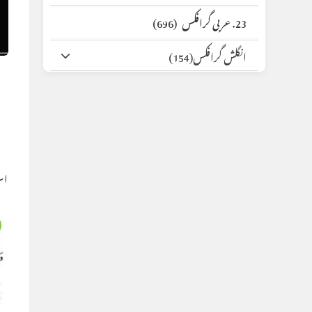
23. عربی گرافکس
(696)
انگلش گرافکس
(154)
اس