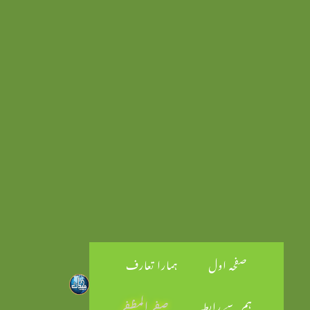
صفحہ اول
ہمارا تعارف
ہم سے رابطہ
صفر المظفر