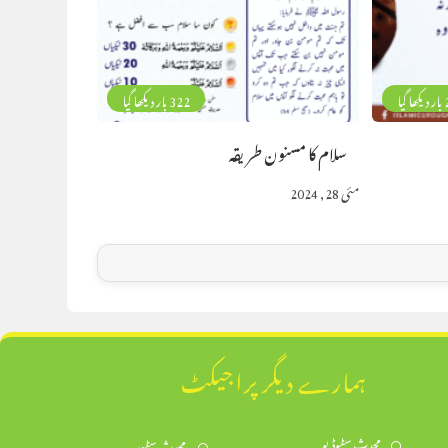
گیا
322 بار دیکھا گیا
سلام کا مسنون طریقہ
مئی 28, 2024
ہمارے دیگر پراجیکٹ
محدث سٹوڈیو
محدث سٹور