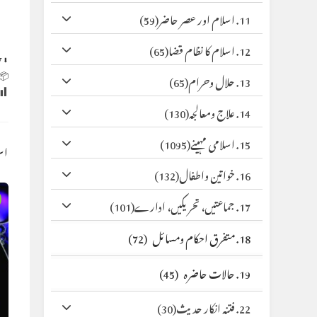
(59)
11. اسلام اور عصر حاضر
(65)
12. اسلام کا نظام قضا
y
⬇ Original
 Size:
(65)
13. حلال وحرام
(130)
14. علاج ومعالجہ
(1095)
15. اسلامی مہینے
کس
(132)
16. خواتین واطفال
(101)
17. جماعتیں، تحریکیں، ادارے
(72)
18. متفرق احکام ومسائل
(45)
19. حالات حاضرہ
(30)
22. فتنہ انکار حدیث