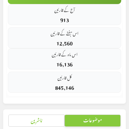
آج کے قارئین
913
اس ہفتے کے قارئین
12,560
اس ماہ کے قارئین
16,136
کل قارئین
845,146
موضوعات
ناشرین