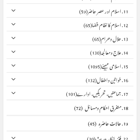
11. اسلام اور عصر حاضر
(59)
12. اسلام کا نظام قضا
(65)
13. حلال وحرام
(65)
14. علاج ومعالجہ
(130)
15. اسلامی مہینے
(1095)
16. خواتین واطفال
(132)
17. جماعتیں، تحریکیں، ادارے
(101)
18. متفرق احکام ومسائل
(72)
19. حالات حاضرہ
(45)
22. فتنہ انکار حدیث
(30)