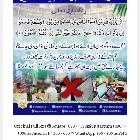
Full Size
📷 Square
1080 × 1080
📸 Instagram
1080 ×
⬇ Original
1350
👍 Facebook
1200 × 630
💬 WhatsApp
800 × 800
🖼 PNG
High Quality