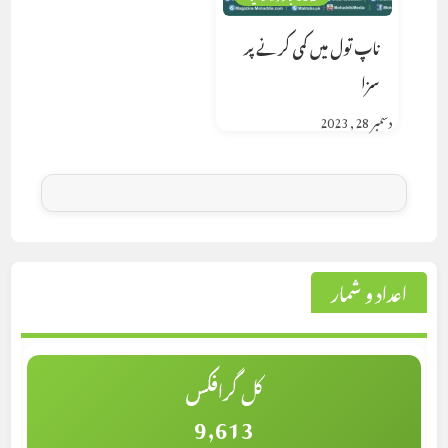
ناپ تول میں کمی کرنے پر
سزا
دسمبر 28, 2023
اعداد و شمار
کل گرافکس
9,613