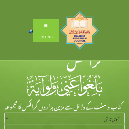
Ski
t
conten
MENU