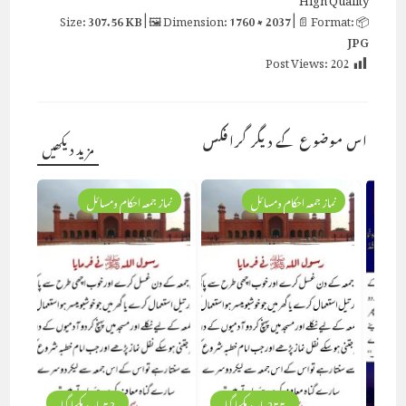
307.56 KB
| 🖼 Dimension:
1760 × 2037
| 📄 Format:
📦 Size:
JPG
Post Views:
202
اس موضوع کے دیگر گرافکس
مزید دیکھیں
نماز جمعہ احکام ومسائل
نماز جمعہ احکام ومسائل
255 بار دیکھا گیا
53 بار دیکھا گیا