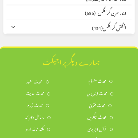
23. عربی گرافکس
(696)
انگلش گرافکس
(154)
ہمارے دیگر پراجیکٹ
محدث سٹوڈیو
محدث سٹور
محدث لائبریری
محدث حدیث
محدث فتویٰ
محدث فورم
محدث میگزین
رسائل وجرائد
قرآن لائبریری
مکتبہ شاملہ اردو