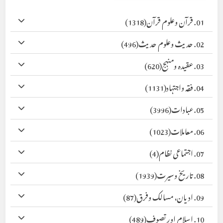
01. قرآن وعلوم قرآن
(1318)
02. حدیث وعلوم حدیث
(496)
03. عقیدہ ومنہج
(620)
04. فقہ واجتہاد
(1131)
05. عبادات
(3996)
06. معاملات
(1023)
07. اجتماعی نظام
(4)
08. تاریخ وسیرت
(1939)
09. ادیان، مسالک وفرق
(87)
10. اسلام اور تصوف
(489)