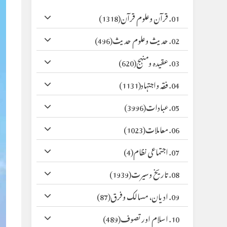
01. قرآن وعلوم قرآن
(1318)
02. حدیث وعلوم حدیث
(496)
03. عقیدہ ومنہج
(620)
04. فقہ واجتہاد
(1131)
05. عبادات
(3996)
06. معاملات
(1023)
07. اجتماعی نظام
(4)
08. تاریخ وسیرت
(1939)
09. ادیان، مسالک وفرق
(87)
10. اسلام اور تصوف
(489)