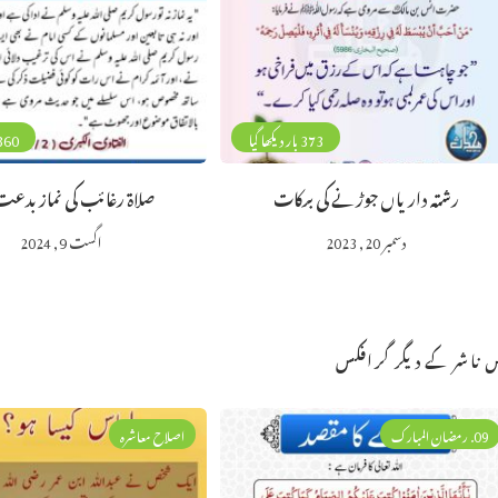
373 بار دیکھا گیا
360 بار دیکھا 
رشتہ داریاں جوڑنے کی برکات
صلاۃ رغائب کی نماز بدع
دسمبر 20, 2023
اگست 9, 2024
 ناشر کے دیگر گرافکس
09. رمضان المبارک
اصلاح معاشرہ