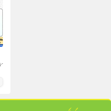
ر
مئی 21, 