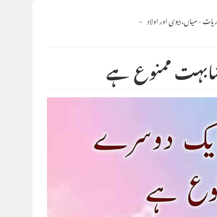
ریات
-
میاں، بیوی اور اولاد
شابہت ممنوع ہے