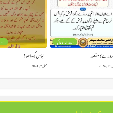
369 بار دیکھا گیا
150 بار دیکھا 
وزے کا مقصد
لباس کیسا ہو ؟
2024
مئی 7, 2024
ہم سے رابطہ