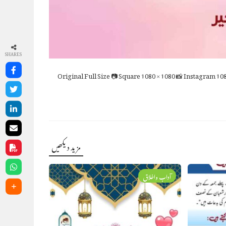
SHARES
Full Size
📷 Square
1080 × 1080
📸 Instagram
108
مزید دیکھیں
آداب واخلاق