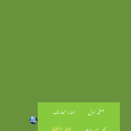
صفحہ اول
ہمارا تعارف
ہم سے رابطہ
صفر المظفر