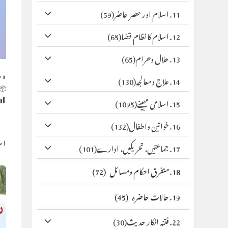
(59)
11. اسلام اور عصر حاضر
(65)
12. اسلام کا نظام قضا
(65)
13. حلال وحرام
y
⬇ Original
(130)
14. علاج ومعالجہ
 Size:
(1095)
15. اسلامی مہینے
(132)
16. خواتین واطفال
کس
(101)
17. جماعتیں، تحریکیں، ادارے
(72)
18. متفرق احکام ومسائل
(45)
19. حالات حاضرہ
(30)
22. فتنہ انکار حدیث