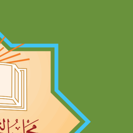
Ski
t
conten