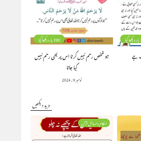
گیا
390 بار دیکھا گیا
ت ہے
جو شخص رحم نہیں کرتا اس پر بھی رحم نہیں
کیا جاتا
نومبر 9, 2024
مزید دیکھیں
احکام ومسائل قرآن