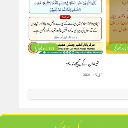
گیا
398 بار دیکھا گیا
شیطان کے پیچھے نہ چلو
مئی 15, 2024
ہمارے دیگر پراجیکٹ