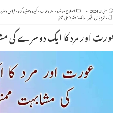
Po
مئی 3, 2024
Post
اصلاح معاشرہ
-
ستر وحجاب
-
کبیرہ وصغیرہ گناہ
-
لباس وضرو
category:
publishe
ناشر:
باذل الخیر اسلامک سینٹر وسئی ممبئی
ورت اور مرد کا ایک دوسرے کی م