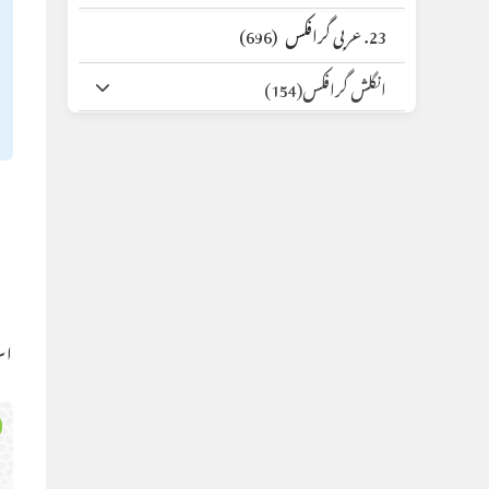
23. عربی گرافکس
(696)
انگلش گرافکس
(154)
اس