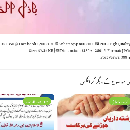
0 × 1350
👍 Facebook
1200 × 630
💬 WhatsApp
800 × 800
🖼 PNG
High Qualit
57.25 KB
| 🖼 Dimension:
1280 × 1280
| 📄 Format:
JPG

Post Views:
388
اس موضوع کے دیگر گراف
07. رجب المرجب
آداب واخلاق