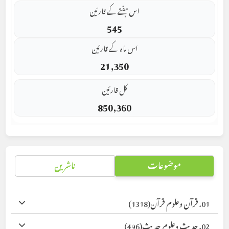
اس ہفتے کے قارئین
545
اس ماہ کے قارئین
21,350
کل قارئین
850,360
موضوعات
ناشرین
01. قرآن وعلوم قرآن
(1318)
02. حدیث وعلوم حدیث
(496)