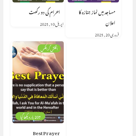
مساجد میں نماز جنازہ کا
احرام کی دو رکعت
اعلان
اپریل 10, 2025
فروری 20, 2025
انگلش گرافکس
207 بار دیکھا گیا
Best Prayer