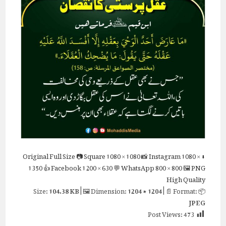
Full Size
📷 Square
1080 × 1080
📸 Instagram
1080 ×
⬇ Original
1350
👍 Facebook
1200 × 630
💬 WhatsApp
800 × 800
🖼 PNG
High Quality
104.38 KB
| 🖼 Dimension:
1204 × 1204
| 📄 Format:
📦 Size:
JPEG
Post Views:
473