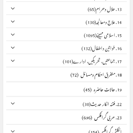
13. حلال وحرام
(65)
14. علاج ومعالجہ
(130)
15. اسلامی مہینے
(1095)
16. خواتین واطفال
(132)
17. جماعتیں، تحریکیں، ادارے
(101)
18. متفرق احکام ومسائل
(72)
19. حالات حاضرہ
(45)
22. فتنہ انکار حدیث
(30)
23. عربی گرافکس
(696)
انگلش گرافکس
(154)