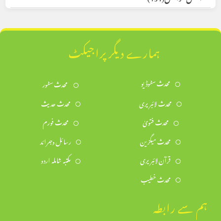
ہمارے دیگر پراجیکٹ
محدث سٹوڈیو
محدث سٹور
محدث لائبریری
محدث حدیث
محدث فتویٰ
محدث فورم
محدث میگزین
رسائل وجرائد
قرآن لائبریری
مکتبہ شاملہ اردو
محدث خطیب
ہم سے رابطہ