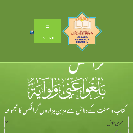
Ski
t
conten
MENU