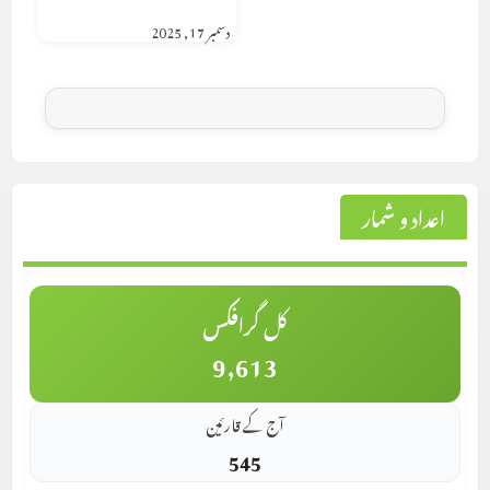
دسمبر 17, 2025
اعداد و شمار
کل گرافکس
9,613
آج کے قارئین
545