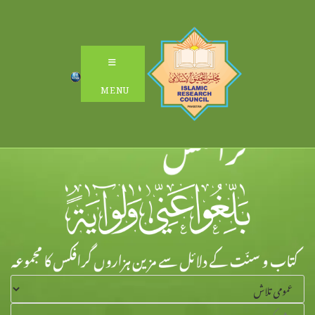
Ski
t
conten
MENU