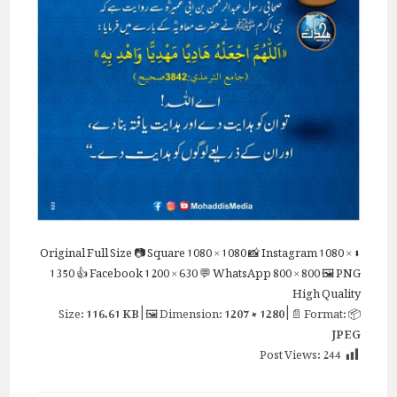
Full Size
📷 Square
1080 × 1080
📸 Instagram
1080 ×
⬇ Original
1350
👍 Facebook
1200 × 630
💬 WhatsApp
800 × 800
🖼 PNG
High Quality
116.61 KB
| 🖼 Dimension:
1207 × 1280
| 📄 Format:
📦 Size:
JPEG
Post Views:
244