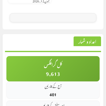
جون 12, 2026
اعداد و شمار
کل گرافکس
9,613
آج کے قارئین
401
اس ہفتے کے قارئین