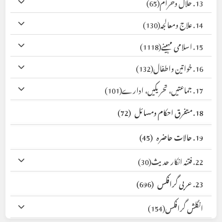
13. حلال وحرام
(65)
14. علاج ومعالجہ
(130)
15. اسلامی مہینے
(1118)
16. خواتین واطفال
(132)
17. جماعتیں، تحریکیں، ادارے
(101)
18. متفرق احکام ومسائل
(72)
19. حالات حاضرہ
(45)
22. فتنہ انکار حدیث
(30)
23. عربی گرافکس
(696)
انگلش گرافکس
(154)