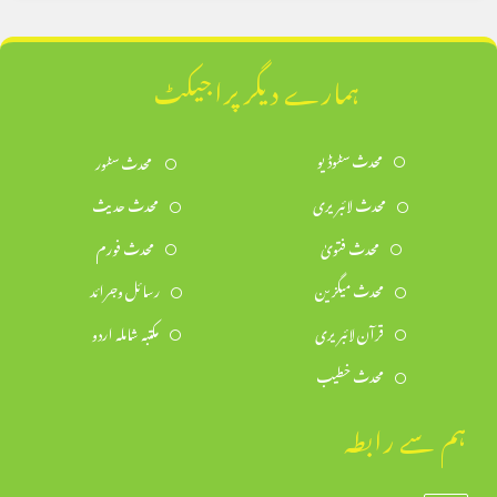
ہمارے دیگر پراجیکٹ
محدث سٹوڈیو
محدث سٹور
محدث لائبریری
محدث حدیث
محدث فتویٰ
محدث فورم
محدث میگزین
رسائل وجرائد
قرآن لائبریری
مکتبہ شاملہ اردو
محدث خطیب
ہم سے رابطہ