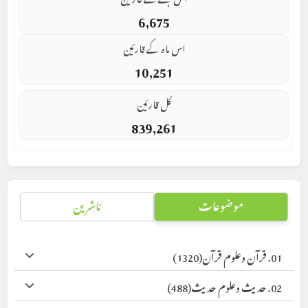
6,675
اس ماہ کے قارئین
10,251
کل قارئین
839,261
موضوعات
ناشرین
01. قرآن وعلوم قرآن
(1320)
02. حدیث وعلوم حدیث
(488)