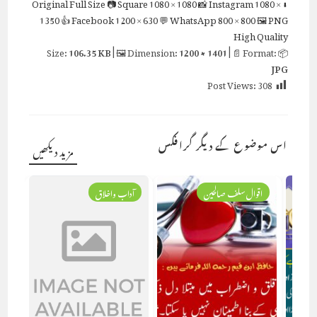
Full Size
📷 Square
1080 × 1080
📸 Instagram
1080 ×
⬇ Original
1350
👍 Facebook
1200 × 630
💬 WhatsApp
800 × 800
🖼 PNG
High Quality
106.35 KB
| 🖼 Dimension:
1200 × 1401
| 📄 Format:
📦 Size:
JPG
Post Views:
308
اس موضوع کے دیگر گرافکس
مزید دیکھیں
اقوال سلف صالحین
آداب واخلاق