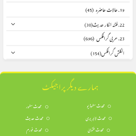
19. حالات حاضرہ
(45)
22. فتنہ انکار حدیث
(30)
23. عربی گرافکس
(696)
انگلش گرافکس
(154)
ہمارے دیگر پراجیکٹ
محدث سٹوڈیو
محدث سٹور
محدث لائبریری
محدث حدیث
محدث فتویٰ
محدث فورم