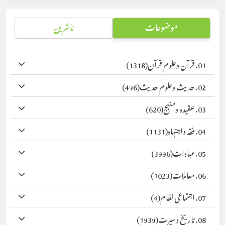
موضوعات
ناشرین
01. قرآن وعلوم قرآن
(1318)
02. حدیث وعلوم حدیث
(496)
03. عقیدہ ومنہج
(620)
04. فقہ واجتہاد
(1131)
05. عبادات
(3996)
06. معاملات
(1023)
07. اجتماعی نظام
(4)
08. تاریخ وسیرت
(1939)