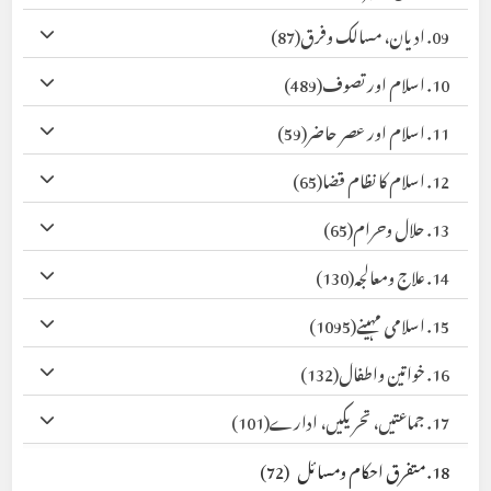
09. ادیان، مسالک وفرق
(87)
10. اسلام اور تصوف
(489)
11. اسلام اور عصر حاضر
(59)
12. اسلام کا نظام قضا
(65)
13. حلال وحرام
(65)
14. علاج ومعالجہ
(130)
15. اسلامی مہینے
(1095)
16. خواتین واطفال
(132)
17. جماعتیں، تحریکیں، ادارے
(101)
18. متفرق احکام ومسائل
(72)