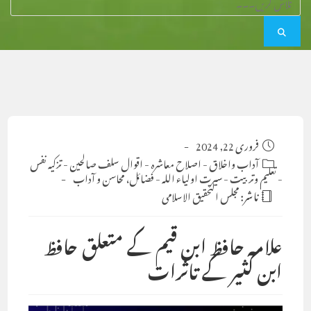
Post
فروری 22, 2024
published:
Post
آداب واخلاق
-
اصلاح معاشرہ
-
اقوال سلف صالحین
-
تزکیہ نفس
-
category:
تعلیم وتربیت
-
سیرت اولیاء اللہ
-
فضائل، محاسن و آداب
ناشر:
مجلس التحقيق الاسلامى
علامہ حافظ ابن قیم کے متعلق حافظ
ابن کثیر کے تاثرات