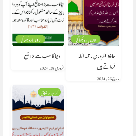
239 بار دیکھا گیا
213 بار دیکھا گیا
حافظ المروزی رحمہ اللہ
دنیا کا سب سے بڑا نفع
فرماتے ہیں
فروری 28, 2024
مارچ 26, 2024
آداب واخلاق