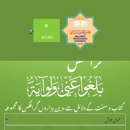
Ski
t
conten
MENU