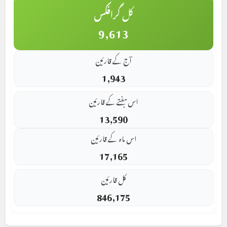
کل گرافکس
9,613
آج کے قارئین
1,943
اس ہفتے کے قارئین
13,590
اس ماہ کے قارئین
17,165
کل قارئین
846,175