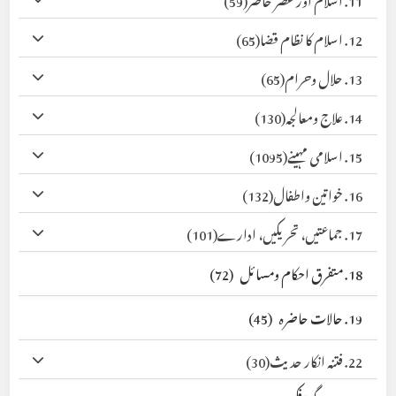
12. اسلام کا نظام قضا
(65)
13. حلال وحرام
(65)
14. علاج ومعالجہ
(130)
15. اسلامی مہینے
(1095)
16. خواتین واطفال
(132)
17. جماعتیں، تحریکیں، ادارے
(101)
18. متفرق احکام ومسائل
(72)
19. حالات حاضرہ
(45)
22. فتنہ انکار حدیث
(30)