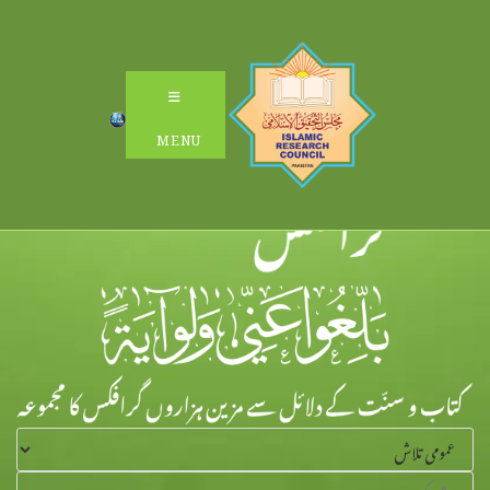
Ski
t
conten
MENU