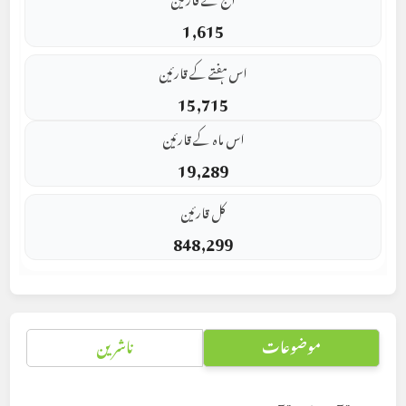
1,615
اس ہفتے کے قارئین
15,715
اس ماہ کے قارئین
19,289
کل قارئین
848,299
موضوعات
ناشرین