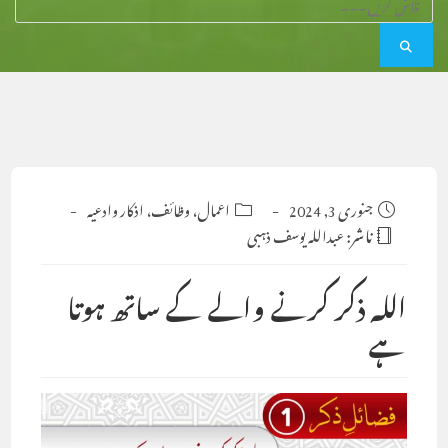
Post
جنوری 3, 2024
Post
اعمال، وظائف، اذکار وادعیہ
category:
published:
ناشر:
عبداللہ یوسف ذہبی
اللہ ذکر کرنے والے کے ساتھ ہوتا
ہے