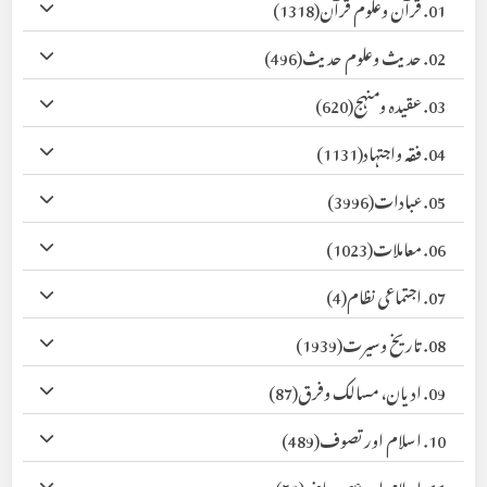
01. قرآن وعلوم قرآن
(1318)
02. حدیث وعلوم حدیث
(496)
03. عقیدہ ومنہج
(620)
04. فقہ واجتہاد
(1131)
05. عبادات
(3996)
06. معاملات
(1023)
07. اجتماعی نظام
(4)
08. تاریخ وسیرت
(1939)
09. ادیان، مسالک وفرق
(87)
10. اسلام اور تصوف
(489)
11. اسلام اور عصر حاضر
(59)