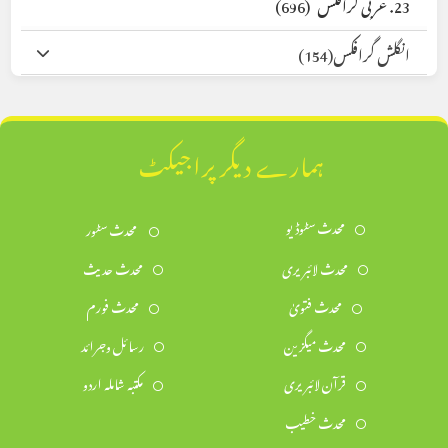
23. عربی گرافکس
(696)
انگلش گرافکس
(154)
ہمارے دیگر پراجیکٹ
محدث سٹوڈیو
محدث سٹور
محدث لائبریری
محدث حدیث
محدث فتویٰ
محدث فورم
محدث میگزین
رسائل وجرائد
قرآن لائبریری
مکتبہ شاملہ اردو
محدث خطیب