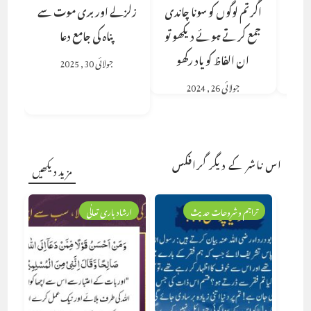
اگر تم لوگوں کو سونا چاندی
زلزلے اور بری موت سے
جمع کرتے ہوئے دیکھو تو
پناہ کی جامع دعا
ان الفاظ کو یاد رکھو
جولائی 30, 2025
جولائی 26, 2024
اس ناشر کے دیگر گرافکس
مزید دیکھیں
تراجم وشروحات حدیث
ارشاد باری تعالٰی