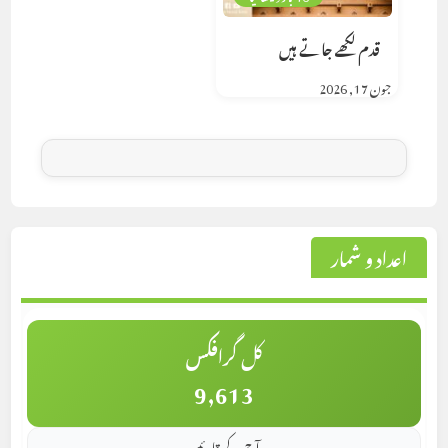
قدم لکھے جاتے ہیں
جون 17, 2026
اعداد و شمار
کل گرافکس
9,613
آج کے قارئین