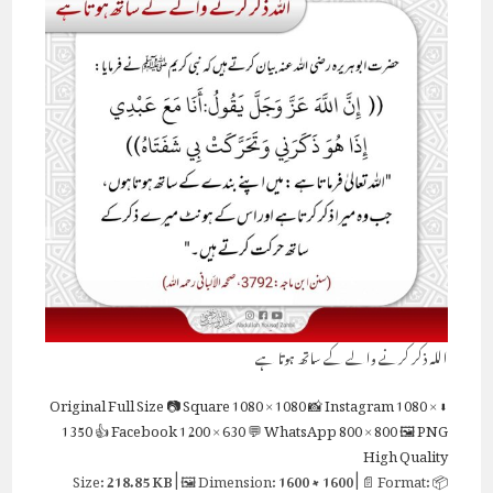
اللہ ذکر کرنے والے کے ساتھ ہوتا ہے
Full Size
📷 Square
1080 × 1080
📸 Instagram
1080 ×
⬇ Original
1350
👍 Facebook
1200 × 630
💬 WhatsApp
800 × 800
🖼 PNG
High Quality
218.85 KB
| 🖼 Dimension:
1600 × 1600
| 📄 Format:
📦 Size: