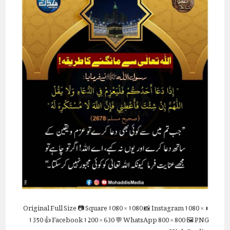
Full Size
📷 Square
1080 × 1080
📸 Instagram
1080 ×
⬇ Original
1350
👍 Facebook
1200 × 630
💬 WhatsApp
800 × 800
🖼 PNG
High Quality