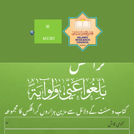
Ski
t
conten
MENU