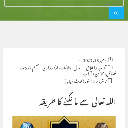
Post
دسمبر 28, 2023
published:
Post
آداب واخلاق
-
اعمال، وظائف، اذکار وادعیہ
-
تعلیم وتربیت
-
category:
فضائل، محاسن و آداب
ناشر:
مرکز النور (محدث میڈیا)
اللہ تعالی سے مانگنے کا طریقہ