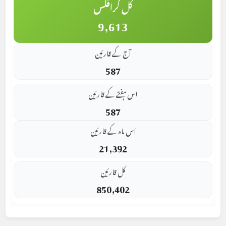
کل گرافکس
9,613
آج کے قارئین
587
اس ہفتے کے قارئین
587
اس ماہ کے قارئین
21,392
کل قارئین
850,402