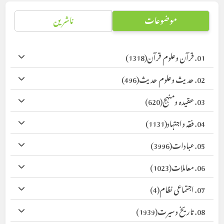
موضوعات
ناشرین
01. قرآن وعلوم قرآن
(1318)
02. حدیث وعلوم حدیث
(496)
03. عقیدہ ومنہج
(620)
04. فقہ واجتہاد
(1131)
05. عبادات
(3996)
06. معاملات
(1023)
07. اجتماعی نظام
(4)
08. تاریخ وسیرت
(1939)