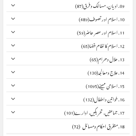
09. ادیان، مسالک وفرق
(87)
10. اسلام اور تصوف
(489)
11. اسلام اور عصر حاضر
(59)
12. اسلام کا نظام قضا
(65)
13. حلال وحرام
(65)
14. علاج ومعالجہ
(130)
15. اسلامی مہینے
(1095)
16. خواتین واطفال
(132)
17. جماعتیں، تحریکیں، ادارے
(101)
18. متفرق احکام ومسائل
(72)