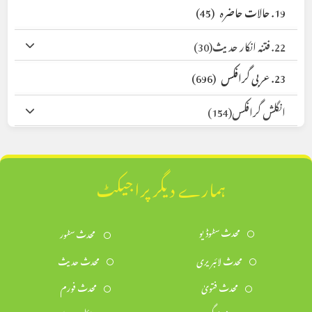
19. حالات حاضرہ
(45)
22. فتنہ انکار حدیث
(30)
23. عربی گرافکس
(696)
انگلش گرافکس
(154)
ہمارے دیگر پراجیکٹ
محدث سٹوڈیو
محدث سٹور
محدث لائبریری
محدث حدیث
محدث فتویٰ
محدث فورم