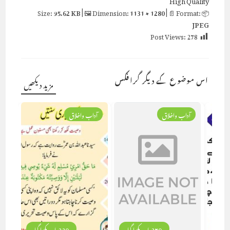
95.62 KB
| 🖼 Dimension:
1131 × 1280
| 📄 Format:
📦 Size:
JPEG
Post Views:
278
اس موضوع کے دیگر گرافکس
مزید دیکھیں
آداب واخلاق
آداب واخلاق
270 بار دیکھا گیا
220 بار دیکھا گیا