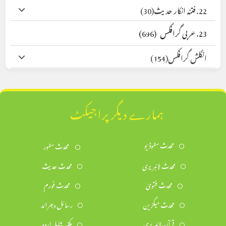
22. فتنہ انکار حدیث
(30)
23. عربی گرافکس
(696)
انگلش گرافکس
(154)
ہمارے دیگر پراجیکٹ
محدث سٹوڈیو
محدث سٹور
محدث لائبریری
محدث حدیث
محدث فتویٰ
محدث فورم
محدث میگزین
رسائل وجرائد
قرآن لائبریری
مکتبہ شاملہ اردو