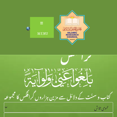
Ski
t
conten
MENU