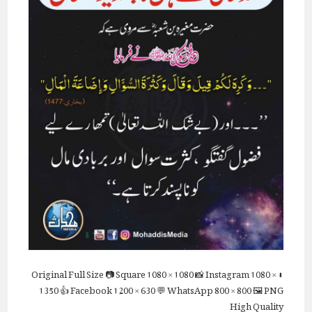
Full Size
📷 Square
1080 × 1080
📸 Instagram
1080 ×
⬇ Original
1350
👍 Facebook
1200 × 630
💬 WhatsApp
800 × 800
🖼 PNG
High Quality