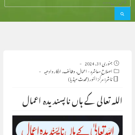
Post
جنوری 31, 2024
published:
Post
اصلاح معاشرہ
-
اعمال، وظائف، اذکار وادعیہ
category:
ناشر:
مرکز النور (محدث میڈیا)
اللہ تعالی کے ہاں ناپسندیدہ اعمال