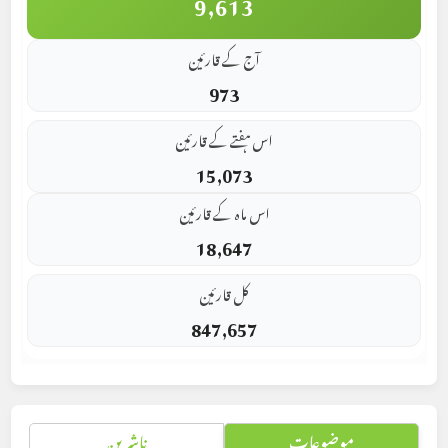
9,613
آج کے قارئین
973
اس ہفتے کے قارئین
15,073
اس ماہ کے قارئین
18,647
کل قارئین
847,657
موضوعات
ناشرین