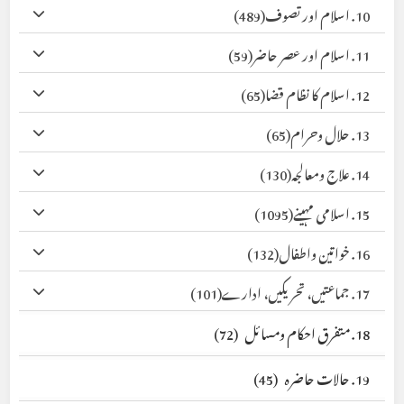
10. اسلام اور تصوف
(489)
11. اسلام اور عصر حاضر
(59)
12. اسلام کا نظام قضا
(65)
13. حلال وحرام
(65)
14. علاج ومعالجہ
(130)
15. اسلامی مہینے
(1095)
16. خواتین واطفال
(132)
17. جماعتیں، تحریکیں، ادارے
(101)
18. متفرق احکام ومسائل
(72)
19. حالات حاضرہ
(45)