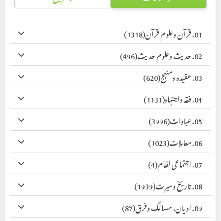
01. قرآن وعلوم قرآن
(1318)
02. حدیث وعلوم حدیث
(496)
03. عقیدہ ومنہج
(620)
04. فقہ واجتہاد
(1131)
05. عبادات
(3996)
06. معاملات
(1023)
07. اجتماعی نظام
(4)
08. تاریخ وسیرت
(1939)
09. ادیان، مسالک وفرق
(87)