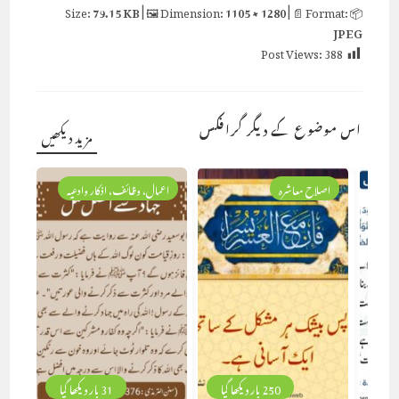
79.15 KB
| 🖼 Dimension:
1105 × 1280
| 📄 Format:
📦 Size:
JPEG
Post Views:
388
اس موضوع کے دیگر گرافکس
مزید دیکھیں
اصلاح معاشرہ
اعمال، وظائف، اذکار وادعیہ
250 بار دیکھا گیا
31 بار دیکھا گیا