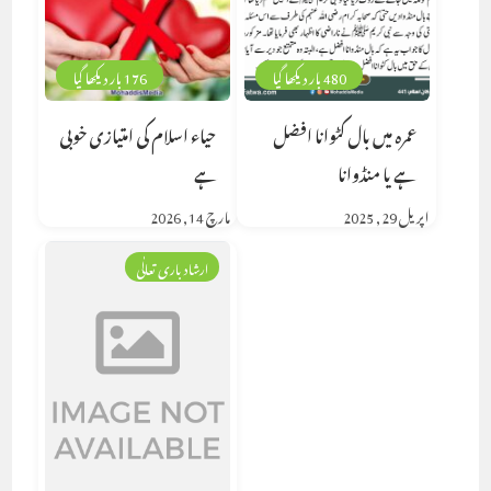
480 بار دیکھا گیا
176 بار دیکھا گیا
عمرہ میں بال کٹوانا افضل
حیاء اسلام کی امتیازی خوبی
ہے یا منڈوانا
ہے
اپریل 29, 2025
مارچ 14, 2026
ارشاد باری تعالٰی