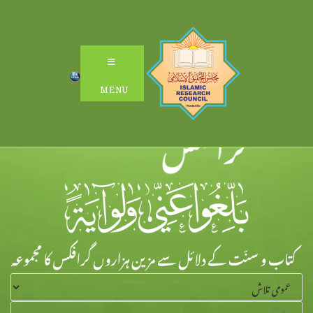
Ski
t
conten
MENU