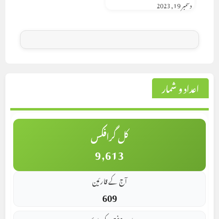
دسمبر 19, 2023
اعداد و شمار
کل گرافکس
9,613
آج کے قارئین
609