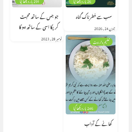
26 بار دیکھا گیا
291 بار دیکھا گیا
سب سے خطرناک گناہ
جو جس کے ساتھ محبت
کریگا اسی کے ساتھ ہو گا
جون 24, 2026
نومبر 28, 2023
تعلیم وتربیت
246 بار دیکھا گیا
کھانے کے آداب