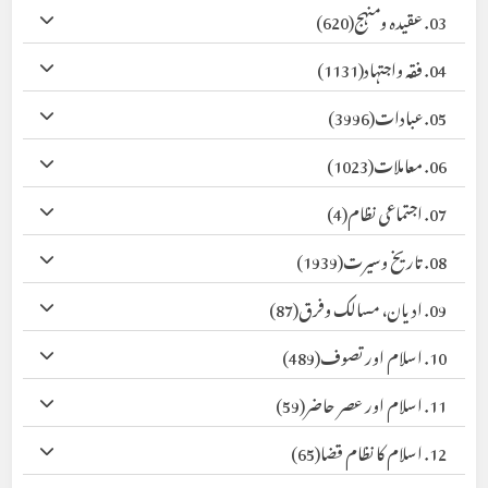
03. عقیدہ ومنہج
(620)
04. فقہ واجتہاد
(1131)
05. عبادات
(3996)
06. معاملات
(1023)
07. اجتماعی نظام
(4)
08. تاریخ وسیرت
(1939)
09. ادیان، مسالک وفرق
(87)
10. اسلام اور تصوف
(489)
11. اسلام اور عصر حاضر
(59)
12. اسلام کا نظام قضا
(65)