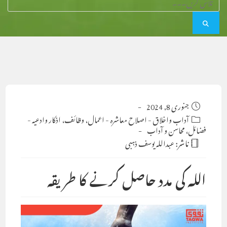
Post
جنوری 8, 2024
published:
Post
آداب واخلاق
-
اصلاح معاشرہ
-
اعمال، وظائف، اذکار وادعیہ
-
category:
فضائل، محاسن و آداب
ناشر:
عبداللہ یوسف ذہبی
اللہ کی مدد حاصل کرنے کا طریقہ