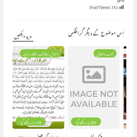
Post Views:
353
اس موضوع کے دیگر گرافکس
مزید دیکھیں
آداب واخلاق
اعمال، وظائف، اذکار وادعیہ
285 بار دیکھا گیا
149 بار دیکھا گیا