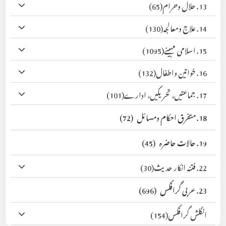
13. حلال وحرام
(65)
14. علاج ومعالجہ
(130)
15. اسلامی مہینے
(1095)
16. خواتین واطفال
(132)
17. جماعتیں، تحریکیں، ادارے
(101)
18. متفرق احکام ومسائل
(72)
19. حالات حاضرہ
(45)
22. فتنہ انکار حدیث
(30)
23. عربی گرافکس
(696)
انگلش گرافکس
(154)