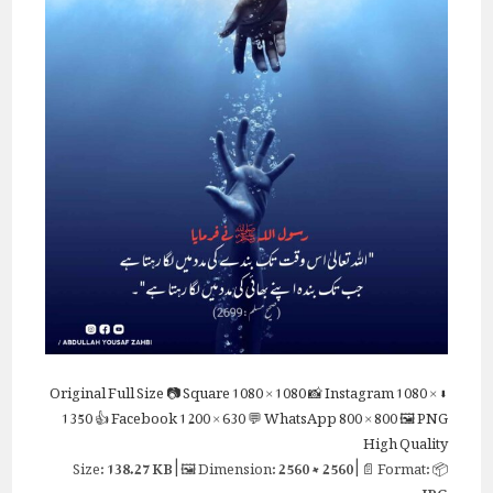
Full Size
📷 Square
1080 × 1080
📸 Instagram
1080 ×
⬇ Original
1350
👍 Facebook
1200 × 630
💬 WhatsApp
800 × 800
🖼 PNG
High Quality
138.27 KB
| 🖼 Dimension:
2560 × 2560
| 📄 Format:
📦 Size:
JPG