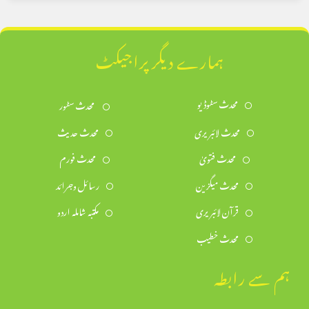
ہمارے دیگر پراجیکٹ
محدث سٹوڈیو
محدث سٹور
محدث لائبریری
محدث حدیث
محدث فتویٰ
محدث فورم
محدث میگزین
رسائل وجرائد
قرآن لائبریری
مکتبہ شاملہ اردو
محدث خطیب
ہم سے رابطہ