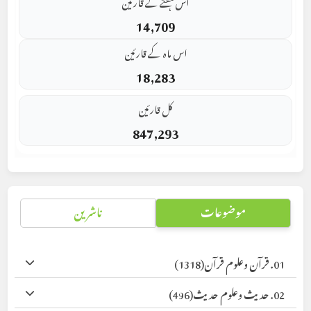
اس ہفتے کے قارئین
14,709
اس ماہ کے قارئین
18,283
کل قارئین
847,293
موضوعات
ناشرین
01. قرآن وعلوم قرآن
(1318)
02. حدیث وعلوم حدیث
(496)