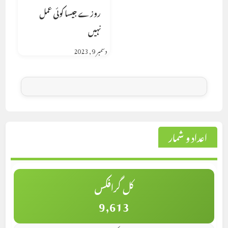
روزے جیسا کوئی عمل
نہیں
دسمبر 9, 2023
اعداد و شمار
کل گرافکس
9,613