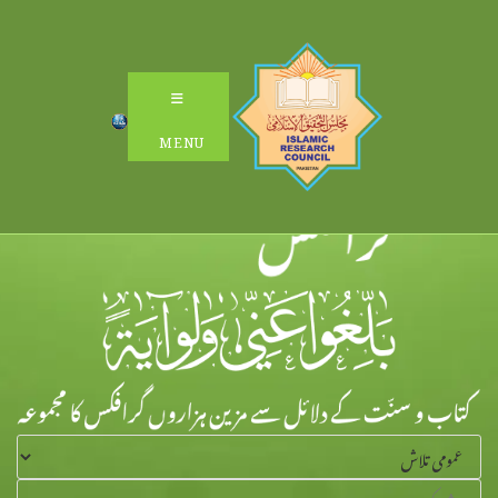
Ski
t
conten
MENU