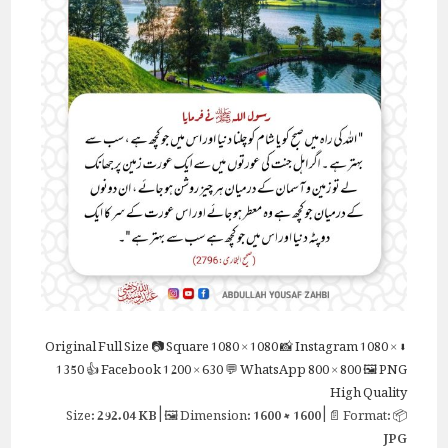
Full Size
📷 Square
1080 × 1080
📸 Instagram
1080 ×
⬇ Original
1350
👍 Facebook
1200 × 630
💬 WhatsApp
800 × 800
🖼 PNG
High Quality
292.04 KB
| 🖼 Dimension:
1600 × 1600
| 📄 Format:
📦 Size:
JPG