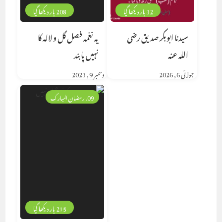
32 بار دیکھا گیا
208 بار دیکھا گیا
سیدنا ابوبکر صدیق رضی
یہ نغمہ فصل گل و لالہ کا
اللہ عنہ
نہیں پابند
جولائی 6, 2026
دسمبر 9, 2023
09. رمضان المبارک
215 بار دیکھا گیا