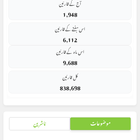
آج کے قارئین
1,948
اس ہفتے کے قارئین
6,112
اس ماہ کے قارئین
9,688
کل قارئین
838,698
موضوعات
ناشرین