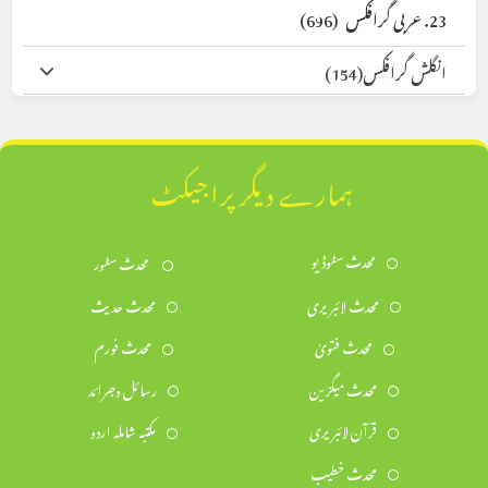
23. عربی گرافکس
(696)
انگلش گرافکس
(154)
ہمارے دیگر پراجیکٹ
محدث سٹوڈیو
محدث سٹور
محدث لائبریری
محدث حدیث
محدث فتویٰ
محدث فورم
محدث میگزین
رسائل وجرائد
قرآن لائبریری
مکتبہ شاملہ اردو
محدث خطیب