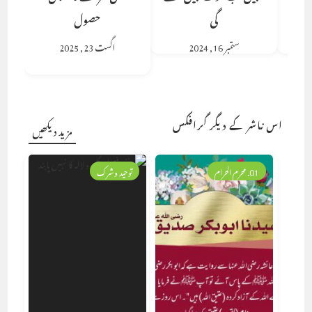
گی
حصول
ستمبر 16, 2024
اگست 23, 2025
اس ناشر کے دیگر گرافکس
مزید دیکھیں
01. محرم الحرام
توحید وشرک