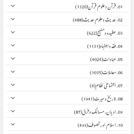
01. قرآن وعلوم قرآن
(1320)
02. حدیث وعلوم حدیث
(488)
03. عقیدہ ومنہج
(622)
04. فقہ واجتہاد
(1131)
05. عبادات
(4024)
06. معاملات
(1035)
07. اجتماعی نظام
(4)
08. تاریخ وسیرت
(1941)
09. ادیان، مسالک وفرق
(87)
10. اسلام اور تصوف
(499)