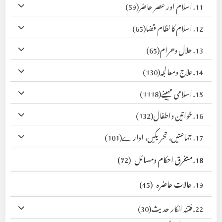
11. اسلام اور عصر حاضر
(59)
12. اسلام کا نظام قضا
(65)
13. حلال وحرام
(65)
14. علاج ومعالجہ
(130)
15. اسلامی مہینے
(1118)
16. خواتین واطفال
(132)
17. جماعتیں، تحریکیں، ادارے
(101)
18. متفرق احکام ومسائل
(72)
19. حالات حاضرہ
(45)
22. فتنہ انکار حدیث
(30)