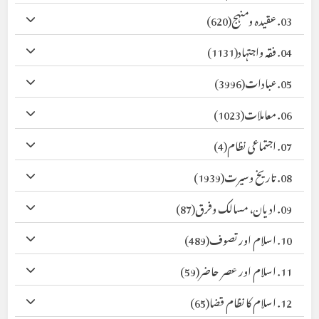
03. عقیدہ ومنہج
(620)
04. فقہ واجتہاد
(1131)
05. عبادات
(3996)
06. معاملات
(1023)
07. اجتماعی نظام
(4)
08. تاریخ وسیرت
(1939)
09. ادیان، مسالک وفرق
(87)
10. اسلام اور تصوف
(489)
11. اسلام اور عصر حاضر
(59)
12. اسلام کا نظام قضا
(65)