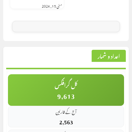
مئی 15, 2024
اعداد و شمار
کل گرافکس
9,613
آج کے قارئین
2,563