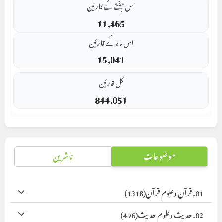
اس ہفتے کے قارئین
11,465
اس ماہ کے قارئین
15,041
کل قارئین
844,051
موضوعات
ناشرین
01. قرآن وعلوم قرآن
(1318)
02. حدیث وعلوم حدیث
(496)