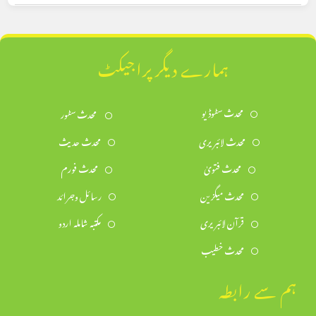
ہمارے دیگر پراجیکٹ
محدث سٹوڈیو
محدث سٹور
محدث لائبریری
محدث حدیث
محدث فتویٰ
محدث فورم
محدث میگزین
رسائل وجرائد
قرآن لائبریری
مکتبہ شاملہ اردو
محدث خطیب
ہم سے رابطہ