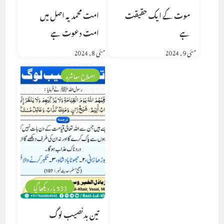
موت کے ایک حقیقت
امت محمدیہ اصل میں
ہے
امت دعوت ہے
مئی 9, 2024
مئی 8, 2024
اصلاح معاشرہ
533 بار دیکھا گیا
تین بدنصیب لوگ