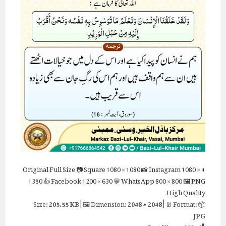
Full Size
📷 Square
1080 × 1080
📸 Instagram
1080 ×
⬇ Original
1350
👍 Facebook
1200 × 630
💬 WhatsApp
800 × 800
🖼 PNG
High Quality
205.55 KB
| 🖼 Dimension:
2048 × 2048
| 📄 Format:
📦 Size:
JPG
Post Views:
268