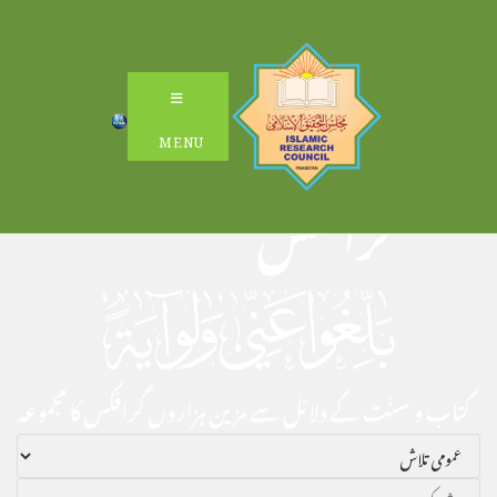
Ski
t
conten
MENU