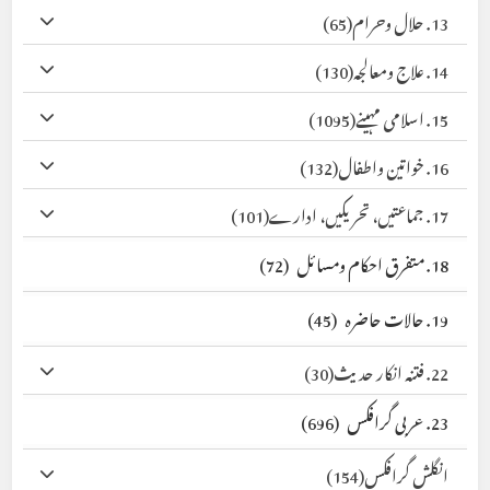
13. حلال وحرام
(65)
14. علاج ومعالجہ
(130)
15. اسلامی مہینے
(1095)
16. خواتین واطفال
(132)
17. جماعتیں، تحریکیں، ادارے
(101)
18. متفرق احکام ومسائل
(72)
19. حالات حاضرہ
(45)
22. فتنہ انکار حدیث
(30)
23. عربی گرافکس
(696)
انگلش گرافکس
(154)