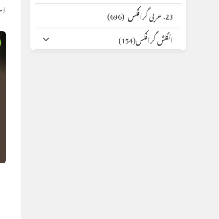
اس
23. عربی گرافکس
(696)
انگلش گرافکس
(154)