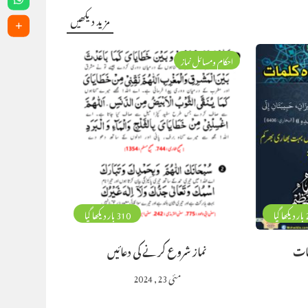
مزید دیکھیں
احکام ومسائل نماز
گیا
310 بار دیکھا گیا
مات
نماز شروع کرنے کی دعائیں
مئی 23, 2024