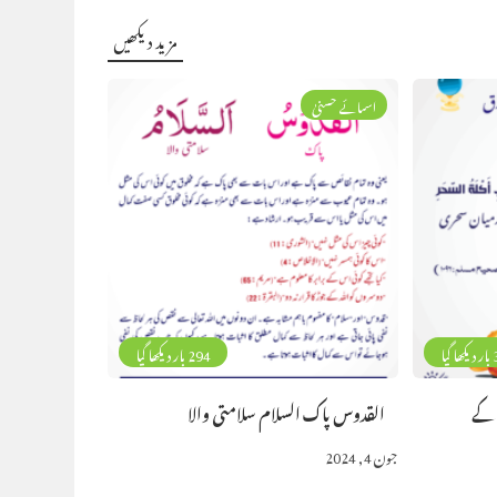
مزید دیکھیں
اسمائے حسنیٰ
گیا
294 بار دیکھا گیا
 کے
القدوس پاک السلام سلامتی والا
جون 4, 2024