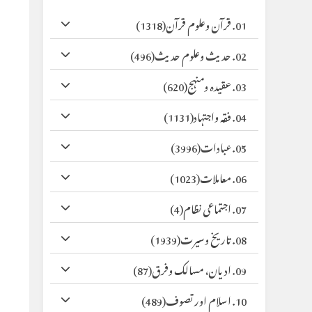
01. قرآن وعلوم قرآن
(1318)
02. حدیث وعلوم حدیث
(496)
03. عقیدہ ومنہج
(620)
04. فقہ واجتہاد
(1131)
05. عبادات
(3996)
06. معاملات
(1023)
07. اجتماعی نظام
(4)
08. تاریخ وسیرت
(1939)
09. ادیان، مسالک وفرق
(87)
10. اسلام اور تصوف
(489)