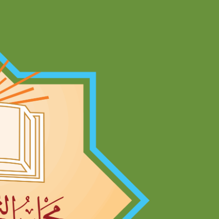
Ski
t
conten