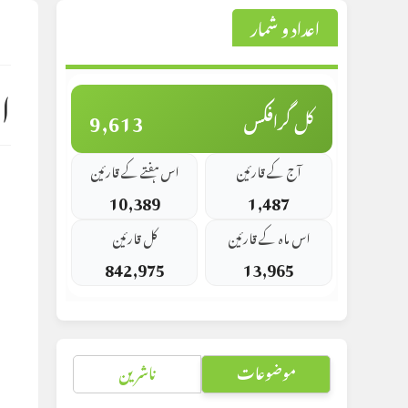
اعداد و شمار
st
d:
ا
9,613
کل گرافکس
آج کے قارئین
اس ہفتے کے قارئین
10,389
1,487
اس ماہ کے قارئین
کل قارئین
842,975
13,965
موضوعات
ناشرین