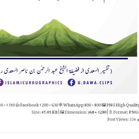
0 × 1350
👍 Facebook
1200 × 630
💬 WhatsApp
800 × 800
🖼 PNG
High Qualit
47.05 KB
| 🖼 Dimension:
968 × 1280
| 📄 Format:
PNG

Post Views:
334