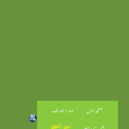
صفحہ اول
ہمارا تعارف
ہم سے رابطہ
صفر المظفر