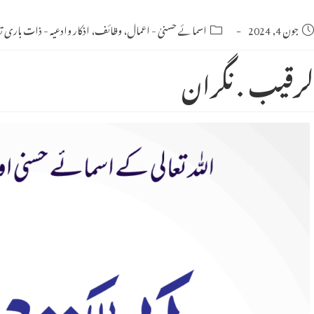
Po
جون 4, 2024
Post
اسمائے حسنیٰ
-
اعمال، وظائف، اذکار وادعیہ
-
ذات باری تعا
category:
publishe
لرقیب . نگران