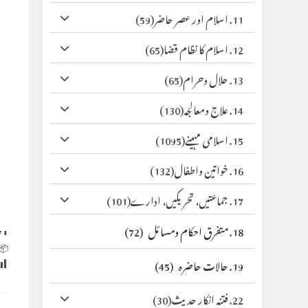
(59)
11. اسلام اور عصر حاضر
(65)
12. اسلام کا نظام قضا
(65)
13. حلال وحرام
(130)
14. علاج ومعالجہ
(1095)
15. اسلامی مہینے
(132)
16. خواتین واطفال
(101)
17. جماعتیں، تحریکیں، ادارے
(72)
18. متفرق احکام ومسائل
y
⬇ Original
 Size:
(45)
19. حالات حاضرہ
(30)
22. فتنہ انکار حدیث