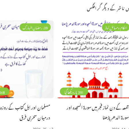
 ناشر کے دیگر گرافکس
احکام ومسائل نماز
09. رمضان المبارک
391 بار دیکھا گیا
348 بار دیکھا 
معہ کے دن نماز فجر میں سورۃ السجدہ اور
مسلمان اور اہل کتاب کے روزہ
ورۃ الدھر پڑھنا
درمیان سحری فرق
 2024
جون 26, 2024