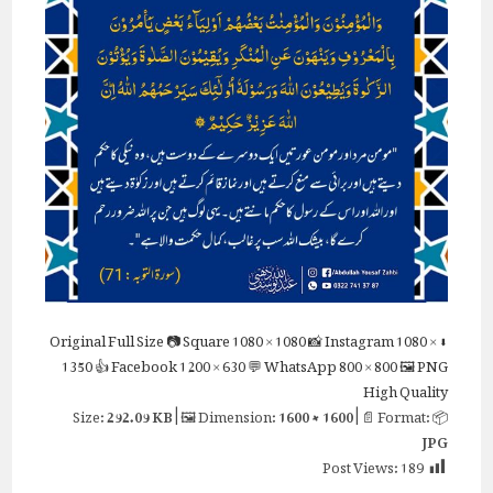
Full Size
📷 Square
1080 × 1080
📸 Instagram
1080 ×
⬇ Original
1350
👍 Facebook
1200 × 630
💬 WhatsApp
800 × 800
🖼 PNG
High Quality
292.09 KB
| 🖼 Dimension:
1600 × 1600
| 📄 Format:
📦 Size:
JPG
Post Views:
189