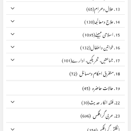
13. حلال وحرام
(65)
14. علاج ومعالجہ
(130)
15. اسلامی مہینے
(1095)
16. خواتین واطفال
(132)
17. جماعتیں، تحریکیں، ادارے
(101)
18. متفرق احکام ومسائل
(72)
19. حالات حاضرہ
(45)
22. فتنہ انکار حدیث
(30)
23. عربی گرافکس
(696)
انگلش گرافکس
(154)