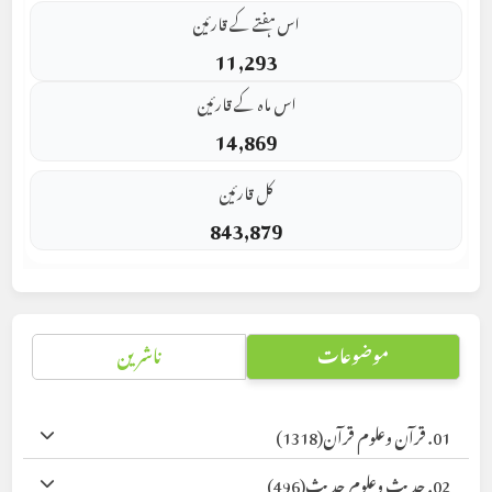
اس ہفتے کے قارئین
11,293
اس ماہ کے قارئین
14,869
کل قارئین
843,879
موضوعات
ناشرین
01. قرآن وعلوم قرآن
(1318)
02. حدیث وعلوم حدیث
(496)