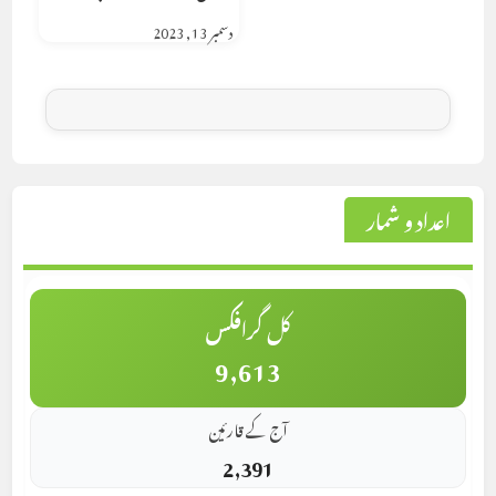
دسمبر 13, 2023
اعداد و شمار
کل گرافکس
9,613
آج کے قارئین
2,391