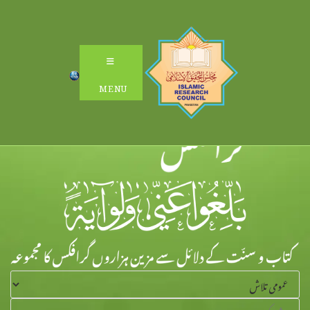
Ski
t
conten
MENU