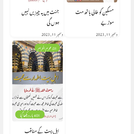
مسکین کو خالی ہاتھ مت
جنت میں یہ چیزیں نہیں
موڑیے
ہوں گی
دسمبر 11, 2023
دسمبر 11, 2023
01. محرم الحرام
401 بار دیکھا گیا
اہل بیت کے مناقب