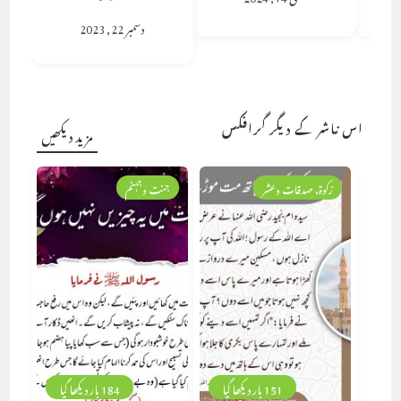
دسمبر 22, 2023
اس ناشر کے دیگر گرافکس
مزید دیکھیں
زکوۃ، صدقات وعشر
جنت وجہنم
151 بار دیکھا گیا
184 بار دیکھا گیا