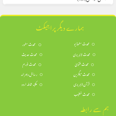
ہمارے دیگر پراجیکٹ
محدث سٹوڈیو
محدث سٹور
محدث لائبریری
محدث حدیث
محدث فتویٰ
محدث فورم
محدث میگزین
رسائل وجرائد
قرآن لائبریری
مکتبہ شاملہ اردو
محدث خطیب
ہم سے رابطہ