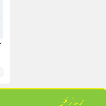
گ
جون 18,
محدث گرافکس