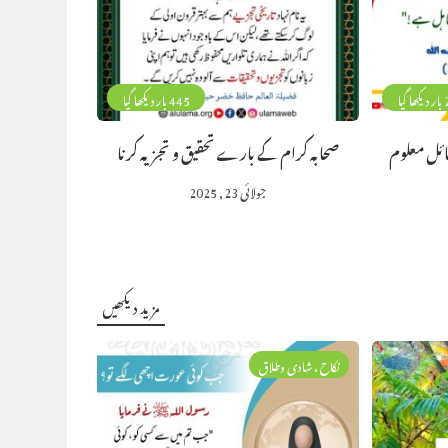
گیا
445 بار دیکھا گیا
ائل معلوم
صحابہ کرام کے بارے تحقیق و تجزیہ کرنا
جولائی 23, 2025
مزید دیکھیں
نکاح ، شادی وطلاق