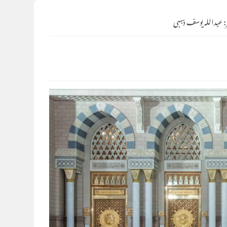
:
عبداللہ یوسف ذہبی