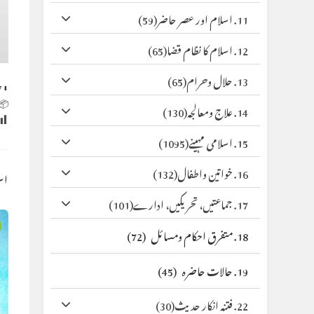
(59)
11. اسلام اور عصر حاضر
(65)
12. اسلام کا نظام قضا
(65)
13. حلال وحرام
y
⬇ Original
 Size:
(130)
14. علاج ومعالجہ
(1095)
15. اسلامی مہینے
(132)
16. خواتین واطفال
کس
(101)
17. جماعتیں، تحریکیں، ادارے
(72)
18. متفرق احکام ومسائل
(45)
19. حالات حاضرہ
(30)
22. فتنہ انکار حدیث