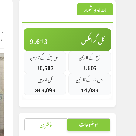
اعداد و شمار
st
d:
ا
9,613
کل گرافکس
آج کے قارئین
اس ہفتے کے قارئین
10,507
1,605
اس ماہ کے قارئین
کل قارئین
843,093
14,083
موضوعات
ناشرین