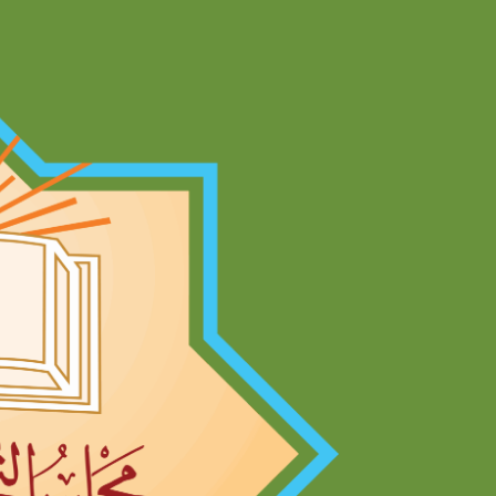
Ski
t
conten