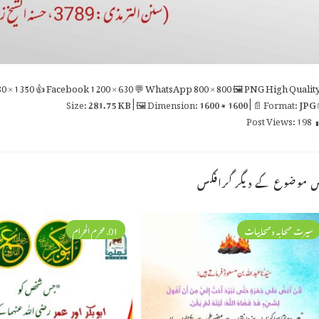
0 × 1350
👍 Facebook
1200 × 630
💬 WhatsApp
800 × 800
🖼 PNG
High Qualit
281.75 KB
| 🖼 Dimension:
1600 × 1600
| 📄 Format:
JPG

Post Views:
198
اس موضوع کے دیگر گراف
01. محرم الحرام
سیرت صحابہ وصحابیات