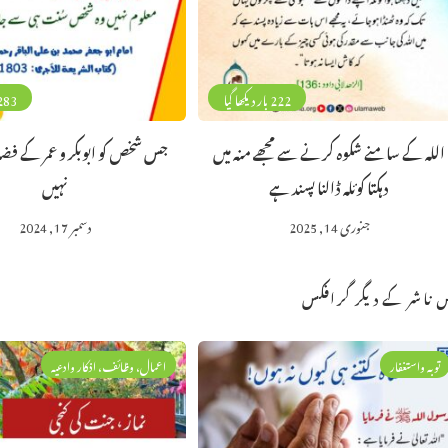
222 بار دیکھا گیا
283 بار دیکھا 
اللہ کے سامنے شکوہ کرنے سے مجھے منہ میں
جس شخص کو ابوبکر و عمر کے فض
دہکتا کوئلہ ڈالنا پسند ہے
نہیں
جنوری 14, 2025
دسمبر 17, 2024
 ناشر کے دیگر گرافکس
توبہ واستغفار
اعمال، وظائف، اذکار وادعیہ