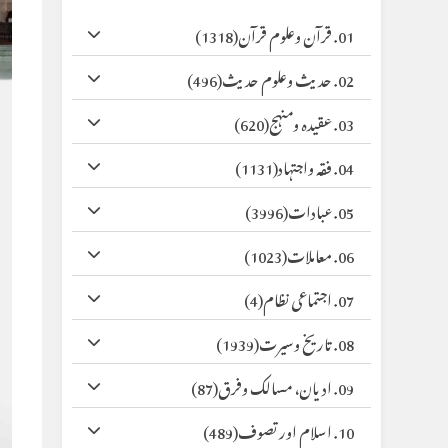
01. قرآن وعلوم قرآن
(1318)
02. حدیث وعلوم حدیث
(496)
03. عقیدہ ومنہج
(620)
04. فقہ واجتہاد
(1131)
05. عبادات
(3996)
06. معاملات
(1023)
07. اجتماعی نظام
(4)
08. تاریخ وسیرت
(1939)
09. ادیان، مسالک وفرق
(87)
10. اسلام اور تصوف
(489)