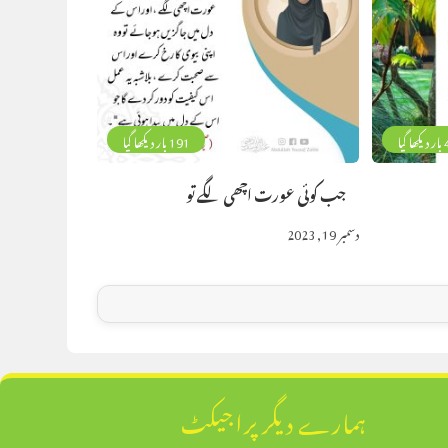
گیا
191 بار دیکھا گیا
جب کوئی عورت اچھی لگے تو
دسمبر 19, 2023
ہمارے دیگر پراجیکٹ