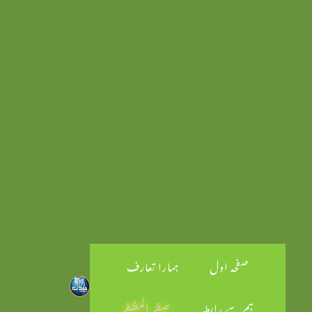
صفحہ اول
ہمارا تعارف
ہم سے رابطہ
صفر المظفر