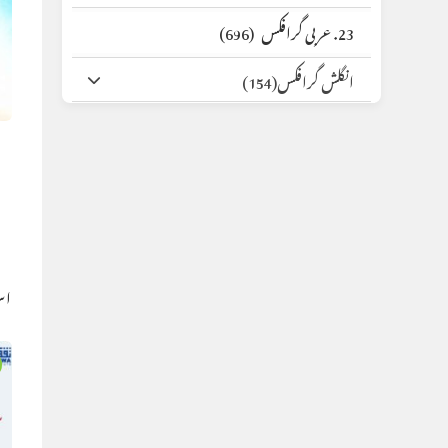
23. عربی گرافکس
(696)
انگلش گرافکس
(154)
اس