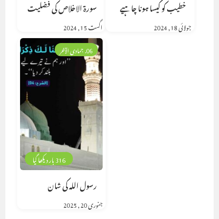
خطیب کو کیسا ہونا چاہیے
سورۃ الاخلاص کی فضلیت
جولائی 18, 2024
اگست 15, 2024
06. جمادی الآخر
316 بار دیکھا گیا
رسول اللہ کی شان
جنوری 20, 2025