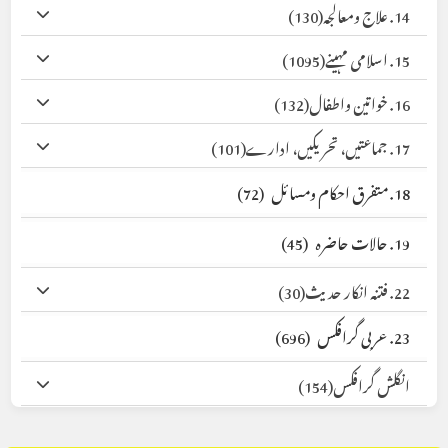
14. علاج ومعالجہ
(130)
15. اسلامی مہینے
(1095)
16. خواتین واطفال
(132)
17. جماعتیں، تحریکیں، ادارے
(101)
18. متفرق احکام ومسائل
(72)
19. حالات حاضرہ
(45)
22. فتنہ انکار حدیث
(30)
23. عربی گرافکس
(696)
انگلش گرافکس
(154)