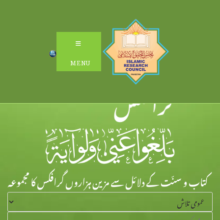
Ski
t
conten
MENU