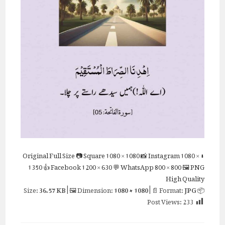
Full Size
📷 Square
1080 × 1080
📸 Instagram
1080 ×
⬇ Original
1350
👍 Facebook
1200 × 630
💬 WhatsApp
800 × 800
🖼 PNG
High Quality
36.57 KB
| 🖼 Dimension:
1080 × 1080
| 📄 Format:
JPG
📦 Size:
Post Views:
233