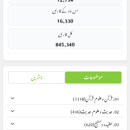
اس ماہ کے قارئین
16,330
کل قارئین
845,340
موضوعات
ناشرین
01. قرآن وعلوم قرآن
(1318)
02. حدیث وعلوم حدیث
(496)
03. عقیدہ ومنہج
(620)