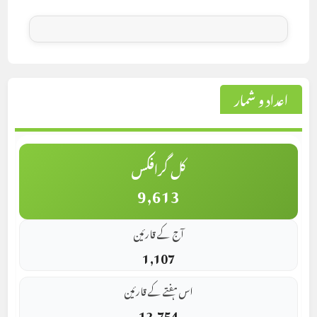
اعداد و شمار
کل گرافکس
9,613
آج کے قارئین
1,107
اس ہفتے کے قارئین
12,754