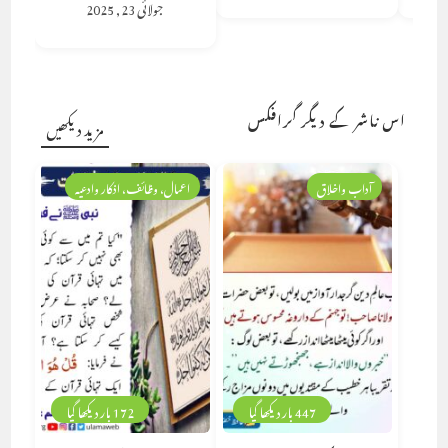
جولائی 23, 2025
اس ناشر کے دیگر گرافکس
مزید دیکھیں
آداب واخلاق
اعمال، وظائف، اذکار وادعیہ
447 بار دیکھا گیا
172 بار دیکھا گیا