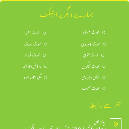
ہمارے دیگر پراجیکٹ
محدث سٹوڈیو
محدث سٹور
محدث لائبریری
محدث حدیث
محدث فتویٰ
محدث فورم
محدث میگزین
رسائل وجرائد
قرآن لائبریری
مکتبہ شاملہ اردو
محدث خطیب
ہم سے رابطہ
ایڈریس:
مرکز النور: کالج روڈ، نزد غازی چوک، ٹاؤن شپ، لاہور ۔ پاکستان