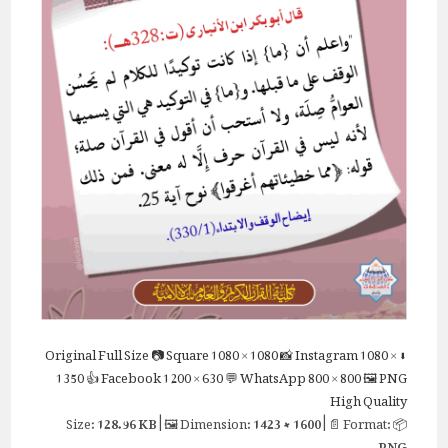
Full Size
📷 Square
1080 × 1080
📸 Instagram
1080 ×
⬇ Original
1350
👍 Facebook
1200 × 630
💬 WhatsApp
800 × 800
🖼 PNG
High Quality
128.96 KB
| 🖼 Dimension:
1423 × 1600
| 📄 Format:
📦 Size:
PNG