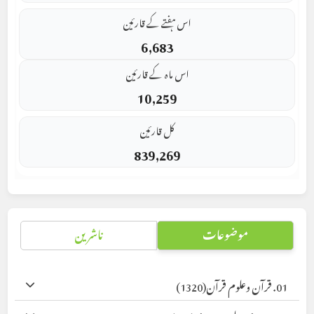
اس ہفتے کے قارئین
6,683
اس ماہ کے قارئین
10,259
کل قارئین
839,269
موضوعات
ناشرین
01. قرآن وعلوم قرآن
(1320)