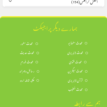
انگلش گرافکس
(154)
ہمارے دیگر پراجیکٹ
محدث سٹوڈیو
محدث سٹور
محدث لائبریری
محدث حدیث
محدث فتویٰ
محدث فورم
محدث میگزین
رسائل وجرائد
قرآن لائبریری
مکتبہ شاملہ اردو
محدث خطیب
ہم سے رابطہ