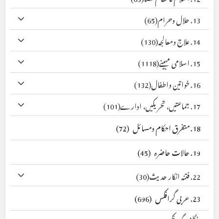
13. حلال وحرام
(65)
14. علاج ومعالجہ
(130)
15. اسلامی مہینے
(1118)
16. خواتین واطفال
(132)
17. جماعتیں، تحریکیں، ادارے
(101)
18. متفرق احکام ومسائل
(72)
19. حالات حاضرہ
(45)
22. فتنہ انکار حدیث
(30)
23. عربی گرافکس
(696)