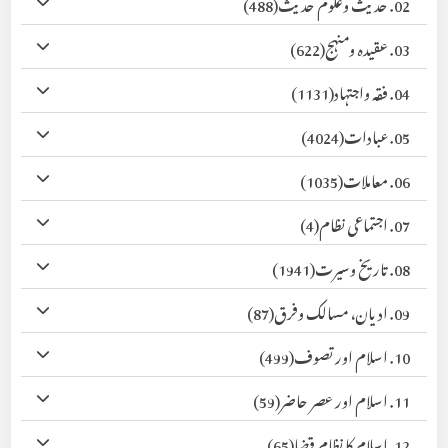
02. حدیث وعلوم حدیث
(488)
03. عقیدہ ومنہج
(622)
04. فقہ واجتہاد
(1131)
05. عبادات
(4024)
06. معاملات
(1035)
07. اجتماعی نظام
(4)
08. تاریخ وسیرت
(1941)
09. ادیان، مسالک وفرق
(87)
10. اسلام اور تصوف
(499)
11. اسلام اور عصر حاضر
(59)
12. اسلام کا نظام قضا
(65)