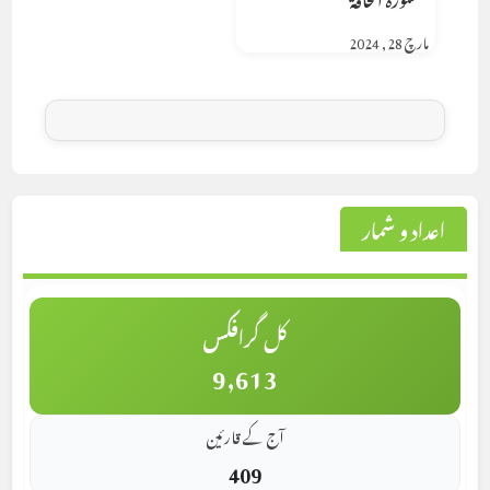
مارچ 28, 2024
اعداد و شمار
کل گرافکس
9,613
آج کے قارئین
409