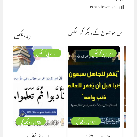
Post Views:
233
اس موضوع کے دیگر گرافکس
مزید دیکھیں
23. عربی گرافکس
23. عربی گرافکس
191 بار دیکھا گیا
456 بار دیکھا گیا