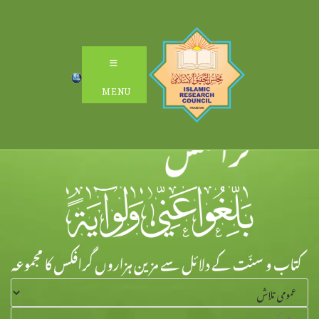
Ski
t
conten
MENU