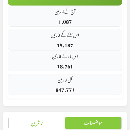
آج کے قارئین
1,087
اس ہفتے کے قارئین
15,187
اس ماہ کے قارئین
18,761
کل قارئین
847,771
موضوعات
ناشرین