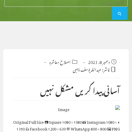
Post
دسمبر 8, 2023
Post
اصلاح معاشرہ
category:
published:
ناشر:
عبداللہ یوسف ذہبی
آسانی پیدا کریں مشکل نہیں
Full Size
📷 Square
1080 × 1080
📸 Instagram
1080 ×
⬇ Original
1350
👍 Facebook
1200 × 630
💬 WhatsApp
800 × 800
🖼 PNG