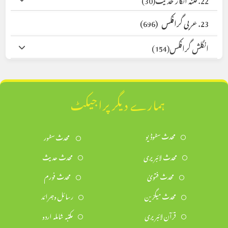
23. عربی گرافکس
(696)
انگلش گرافکس
(154)
ہمارے دیگر پراجیکٹ
محدث سٹوڈیو
محدث سٹور
محدث لائبریری
محدث حدیث
محدث فتویٰ
محدث فورم
محدث میگزین
رسائل وجرائد
قرآن لائبریری
مکتبہ شاملہ اردو