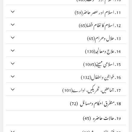
11. اسلام اور عصر حاضر
(59)
12. اسلام کا نظام قضا
(65)
13. حلال وحرام
(65)
14. علاج ومعالجہ
(130)
15. اسلامی مہینے
(1095)
16. خواتین واطفال
(132)
17. جماعتیں، تحریکیں، ادارے
(101)
18. متفرق احکام ومسائل
(72)
19. حالات حاضرہ
(45)
22. فتنہ انکار حدیث
(30)