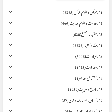
01. قرآن وعلوم قرآن
(1318)
02. حدیث وعلوم حدیث
(496)
03. عقیدہ ومنہج
(620)
04. فقہ واجتہاد
(1131)
05. عبادات
(3996)
06. معاملات
(1023)
07. اجتماعی نظام
(4)
08. تاریخ وسیرت
(1939)
09. ادیان، مسالک وفرق
(87)
10. اسلام اور تصوف
(489)