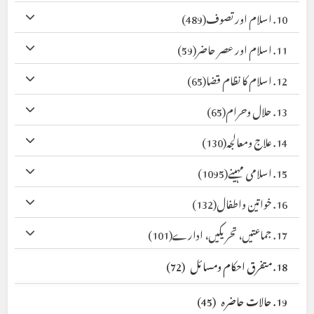
10. اسلام اور تصوف
(489)
11. اسلام اور عصر حاضر
(59)
12. اسلام کا نظام قضا
(65)
13. حلال وحرام
(65)
14. علاج ومعالجہ
(130)
15. اسلامی مہینے
(1095)
16. خواتین واطفال
(132)
17. جماعتیں، تحریکیں، ادارے
(101)
18. متفرق احکام ومسائل
(72)
19. حالات حاضرہ
(45)