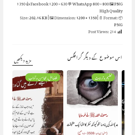
1350
👍 Facebook
1200 × 630
💬 WhatsApp
800 × 800
🖼 PNG
High Quality
202.16 KB
| 🖼 Dimension:
1200 × 1350
| 📄 Format:
📦 Size:
PNG
Post Views:
214
اس موضوع کے دیگر گرافکس
مزید دیکھیں
تعلیم وتربیت
فضائل، محاسن و آداب