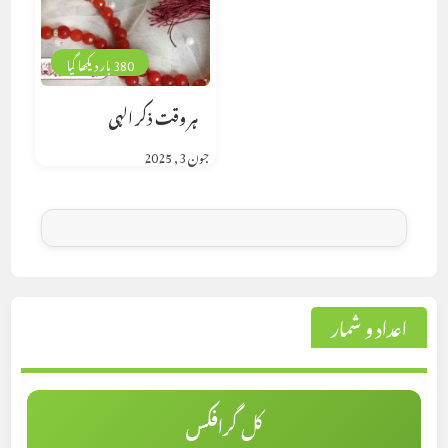
380 بار دیکھا گیا
ہر وقت ذکر الہی
جون 3, 2025
اعداد و شمار
کل گرافکس