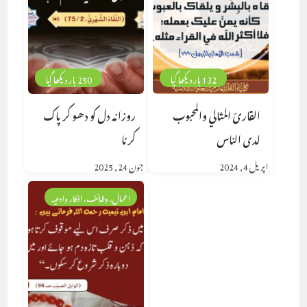
132 بار دیکھا گیا
250 بار دیکھا گیا
القارئ المثالي والمحبوب
روزانہ دل کو دھو کر پاک
لدى الناس
کرنا
اپریل 4, 2024
جون 24, 2025
اعمال، وظائف، اذکار وادعیہ