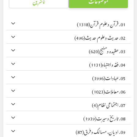
موضوعات
ناشرین
01. قرآن وعلوم قرآن
(1318)
02. حدیث وعلوم حدیث
(496)
03. عقیدہ ومنہج
(620)
04. فقہ واجتہاد
(1131)
05. عبادات
(3996)
06. معاملات
(1023)
07. اجتماعی نظام
(4)
08. تاریخ وسیرت
(1939)
09. ادیان، مسالک وفرق
(87)