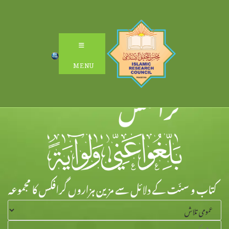
Ski
t
conten
MENU