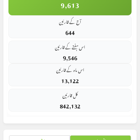
9,613
آج کے قارئین
644
اس ہفتے کے قارئین
9,546
اس ماہ کے قارئین
13,122
کل قارئین
842,132