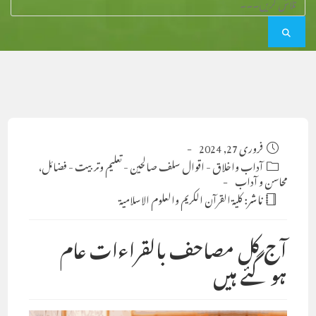
Post
فروری 27, 2024
published:
Post
آداب واخلاق
-
اقوال سلف صالحین
-
تعلیم وتربیت
-
فضائل،
category:
محاسن و آداب
ناشر:
كلية القرآن الكريم والعلوم الاسلامية
آج کل مصاحف بالقراءات عام
ہوگئے ہیں