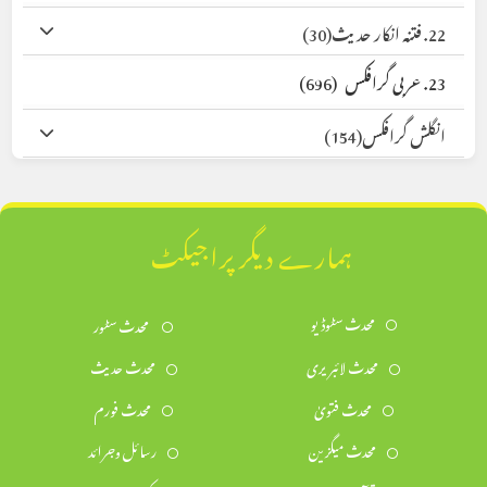
22. فتنہ انکار حدیث
(30)
23. عربی گرافکس
(696)
انگلش گرافکس
(154)
ہمارے دیگر پراجیکٹ
محدث سٹوڈیو
محدث سٹور
محدث لائبریری
محدث حدیث
محدث فتویٰ
محدث فورم
محدث میگزین
رسائل وجرائد