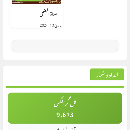
صلاة الضحى
مارچ 13, 2024
اعداد و شمار
کل گرافکس
9,613
آج کے قارئین