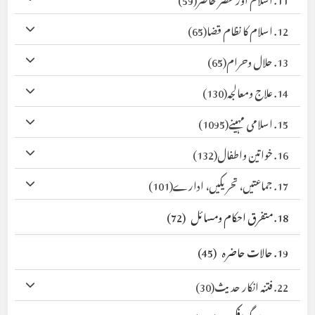
12. اسلام کا نظام قضا
(65)
13. حلال وحرام
(65)
14. علاج ومعالجہ
(130)
15. اسلامی مہینے
(1095)
16. خواتین واطفال
(132)
17. جماعتیں، تحریکیں، ادارے
(101)
18. متفرق احکام ومسائل
(72)
19. حالات حاضرہ
(45)
22. فتنہ انکار حدیث
(30)