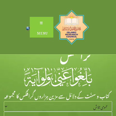
Ski
t
conten
MENU