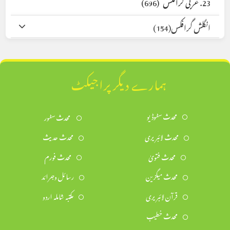
23. عربی گرافکس
(696)
انگلش گرافکس
(154)
ہمارے دیگر پراجیکٹ
محدث سٹوڈیو
محدث سٹور
محدث لائبریری
محدث حدیث
محدث فتویٰ
محدث فورم
محدث میگزین
رسائل وجرائد
قرآن لائبریری
مکتبہ شاملہ اردو
محدث خطیب