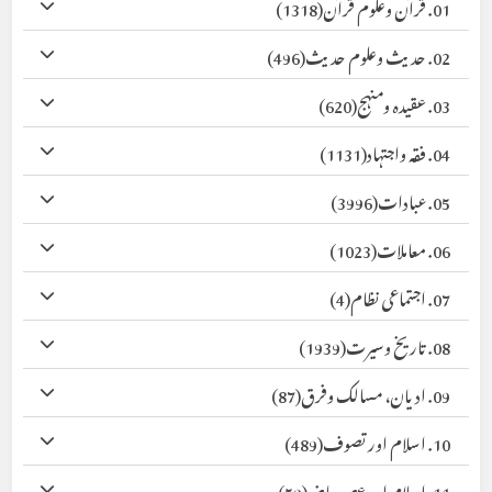
01. قرآن وعلوم قرآن
(1318)
02. حدیث وعلوم حدیث
(496)
03. عقیدہ ومنہج
(620)
04. فقہ واجتہاد
(1131)
05. عبادات
(3996)
06. معاملات
(1023)
07. اجتماعی نظام
(4)
08. تاریخ وسیرت
(1939)
09. ادیان، مسالک وفرق
(87)
10. اسلام اور تصوف
(489)
11. اسلام اور عصر حاضر
(59)