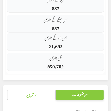
887
اس ہفتے کے قارئین
887
اس ماہ کے قارئین
21,692
کل قارئین
850,702
موضوعات
ناشرین