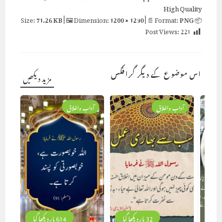
High Quality
71.26 KB
| 🖼 Dimension:
1200 × 1290
| 📄 Format:
PNG
📦 Size:
Post Views:
221
اس موضوع کے دیگر گرافکس
مزید دیکھیں
آداب واخلاق
آداب واخلاق
32 بار دیکھا گیا
614 بار دیکھا گیا