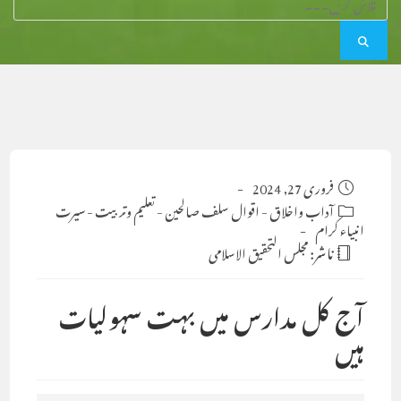
Post
فروری 27, 2024
published:
Post
آداب واخلاق
-
اقوال سلف صالحین
-
تعلیم وتربیت
-
سیرت
انبیاء کرام
category:
ناشر:
مجلس التحقيق الاسلامى
آج کل مدارس میں بہت سہولیات
ہیں