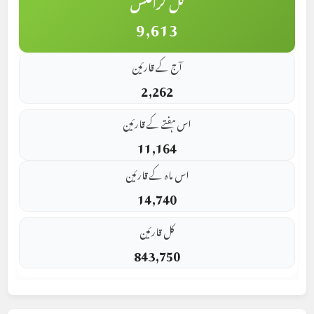
کل گرافکس
9,613
آج کے قارئین
2,262
اس ہفتے کے قارئین
11,164
اس ماہ کے قارئین
14,740
کل قارئین
843,750