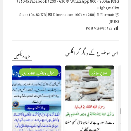
1350
👍 Facebook
1200 × 630
💬 WhatsApp
800 × 800
🖼 PNG
High Quality
104.82 KB
| 🖼 Dimension:
1067 × 1280
| 📄 Format:
📦 Size:
JPEG
Post Views:
728
اس موضوع کے دیگر گرافکس
مزید دیکھیں
اصلاح معاشرہ
اعمال، وظائف، اذکار وادعیہ