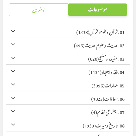
موضوعات
ناشرین
01. قرآن وعلوم قرآن
(1318)
02. حدیث وعلوم حدیث
(496)
03. عقیدہ ومنہج
(620)
04. فقہ واجتہاد
(1131)
05. عبادات
(3996)
06. معاملات
(1023)
07. اجتماعی نظام
(4)
08. تاریخ وسیرت
(1939)