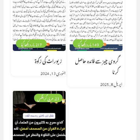
149 بار دیکھا گیا
217 بار دیکھا گیا
گروی چیز سے فائدہ حاصل
زیورات کی زکوۃ
کرنا
جنوری 13, 2024
اپریل 8, 2025
23. عربی گرافکس