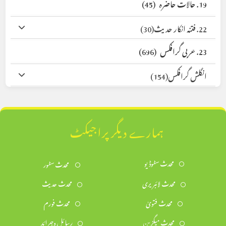
19. حالات حاضرہ
(45)
22. فتنہ انکار حدیث
(30)
23. عربی گرافکس
(696)
انگلش گرافکس
(154)
ہمارے دیگر پراجیکٹ
محدث سٹوڈیو
محدث سٹور
محدث لائبریری
محدث حدیث
محدث فتویٰ
محدث فورم
محدث میگزین
رسائل وجرائد