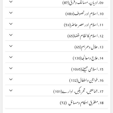
09. ادیان، مسالک وفرق
(87)
10. اسلام اور تصوف
(489)
11. اسلام اور عصر حاضر
(59)
12. اسلام کا نظام قضا
(65)
13. حلال وحرام
(65)
14. علاج ومعالجہ
(130)
15. اسلامی مہینے
(1095)
16. خواتین واطفال
(132)
17. جماعتیں، تحریکیں، ادارے
(101)
18. متفرق احکام ومسائل
(72)