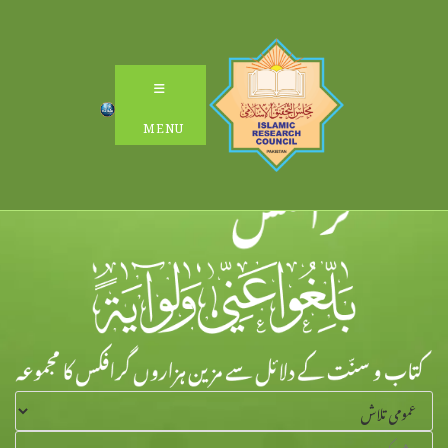
Ski
t
conten
MENU