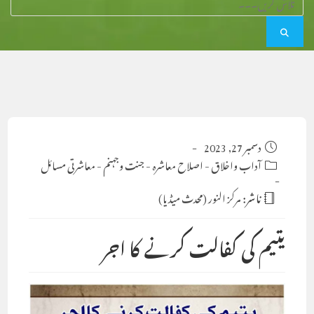
Post
دسمبر 27, 2023
published:
Post
آداب واخلاق
-
اصلاح معاشرہ
-
جنت وجہنم
-
معاشرتی مسائل
category:
ناشر:
مرکز النور (محدث میڈیا)
یتیم کی کفالت کرنے کا اجر