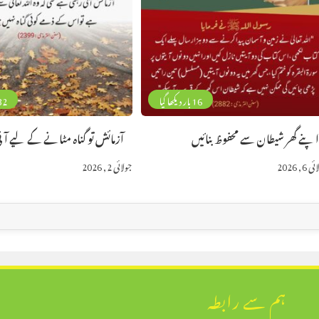
16 بار دیکھا گیا
32 بار دیکھا
پنے گھر شیطان سے محفوظ بنائیں
آزمائش تو گناہ مٹانے کے لیے آ
 6, 2026
جولائی 2, 2026
ہم سے رابطہ