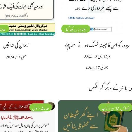
378 بار دیکھا گیا
424 بار دیکھا 
مزدور کو اس کا پسینہ خشک ہونے سے پہلے
ایمان کی شاخیں
مزدوری دے دو
مئی 15, 2024
جولائی 17, 2024
 ناشر کے دیگر گرافکس
فضائل، محاسن و آداب
حدیث رسول