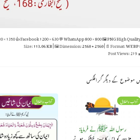
0 × 1350
👍 Facebook
1200 × 630
💬 WhatsApp
800 × 800
🖼 PNG
High Qualit
113.06 KB
| 🖼 Dimension:
2560 × 2560
| 📄 Format:
WEBP

Post Views:
219
اس موضوع کے دیگر گراف
آداب واخلاق
آداب واخلاق