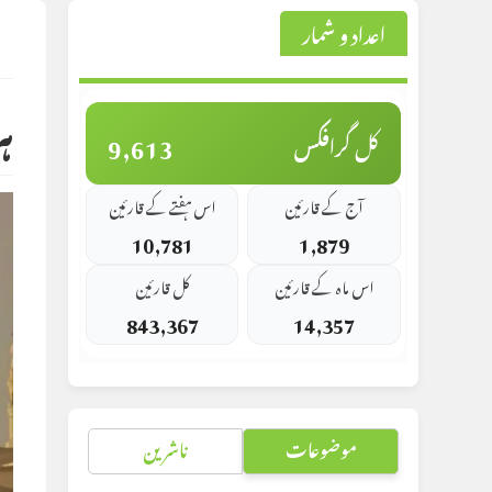
اعداد و شمار
st
d:
ہ
9,613
کل گرافکس
آج کے قارئین
اس ہفتے کے قارئین
10,781
1,879
اس ماہ کے قارئین
کل قارئین
843,367
14,357
موضوعات
ناشرین