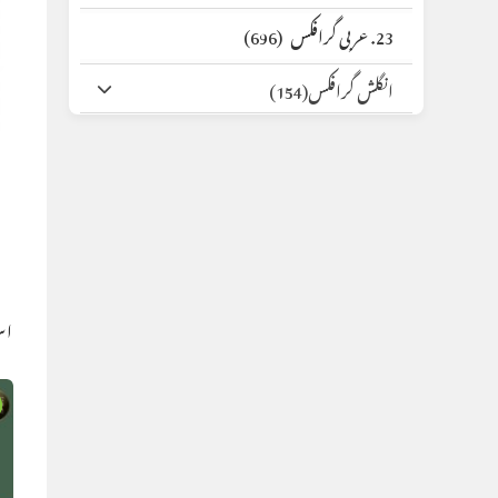
23. عربی گرافکس
(696)
انگلش گرافکس
(154)
اس