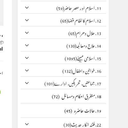
(59)
11. اسلام اور عصر حاضر
(65)
12. اسلام کا نظام قضا
(65)
13. حلال وحرام
y
⬇ Original
 Size:
(130)
14. علاج ومعالجہ
(1095)
15. اسلامی مہینے
(132)
16. خواتین واطفال
کس
(101)
17. جماعتیں، تحریکیں، ادارے
(72)
18. متفرق احکام ومسائل
(45)
19. حالات حاضرہ
(30)
22. فتنہ انکار حدیث