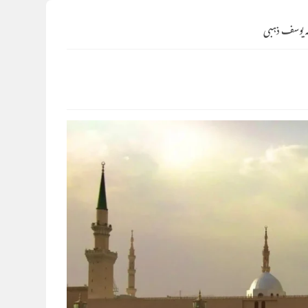
ہ یوسف ذہبی