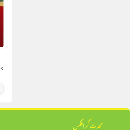
ا
جولائی
محدث گرافکس