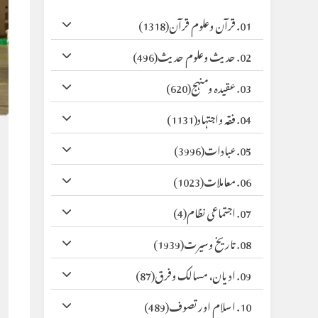
01. قرآن وعلوم قرآن
(1318)
02. حدیث وعلوم حدیث
(496)
03. عقیدہ ومنہج
(620)
04. فقہ واجتہاد
(1131)
05. عبادات
(3996)
06. معاملات
(1023)
07. اجتماعی نظام
(4)
08. تاریخ وسیرت
(1939)
09. ادیان، مسالک وفرق
(87)
10. اسلام اور تصوف
(489)