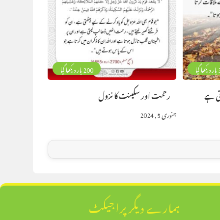
 گیا
200 بار دیکھا گیا
تی ہے
رحمت اور سکینت کا نزول
جنوری 5, 2024
ہمارے دیگر پراجیکٹ