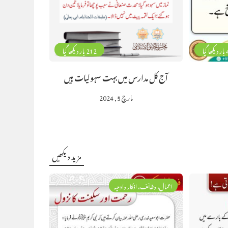
گیا
212 بار دیکھا گیا
آج کل مدارس میں بہت سہولیات ہیں
مارچ 5, 2024
مزید دیکھیں
اعمال، وظائف، اذکار وادعیہ