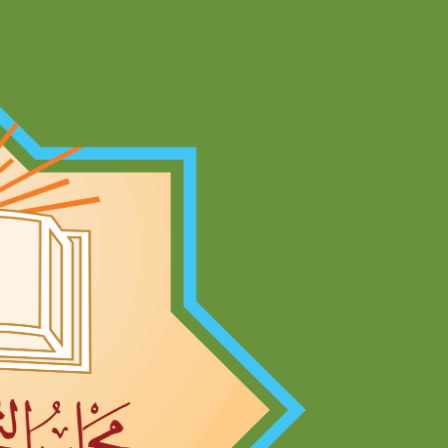
Ski
t
conten