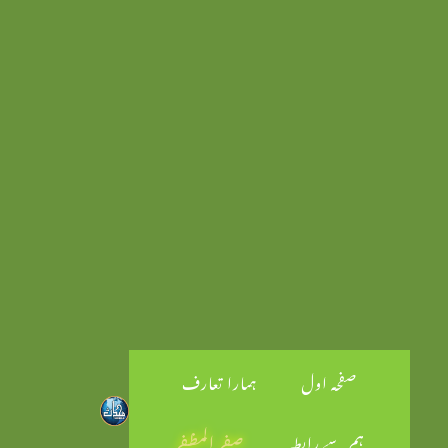
صفحہ اول
ہمارا تعارف
ہم سے رابطہ
صفر المظفر