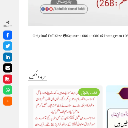
SHARES
Full Size
📷 Square
1080 × 1080
📸 Instagram
108
مزید دیکھیں
آداب واخلاق