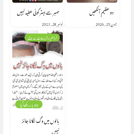
دو عظیم آنکھیں
صبر سے بہتر کوئی عطیہ نہیں
جون 25, 2026
نومبر 28, 2023
تراجم وشروحات حدیث
40 بار دیکھا گیا
بالوں میں وگ لگانا جائز
نہیں