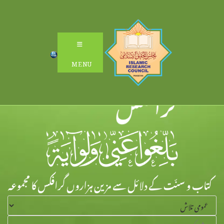
Ski
t
conten
MENU