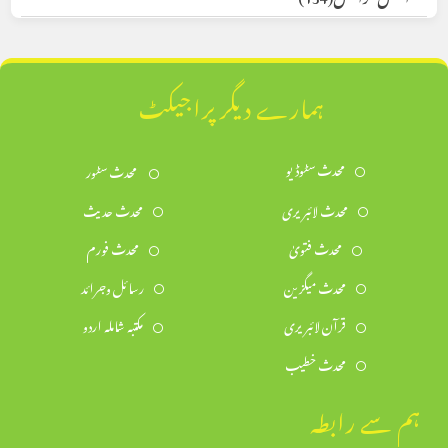
ہمارے دیگر پراجیکٹ
محدث سٹوڈیو
محدث سٹور
محدث لائبریری
محدث حدیث
محدث فتویٰ
محدث فورم
محدث میگزین
رسائل وجرائد
قرآن لائبریری
مکتبہ شاملہ اردو
محدث خطیب
ہم سے رابطہ