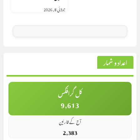
جولائی 8, 2026
اعداد و شمار
کل گرافکس
9,613
آج کے قارئین
2,383