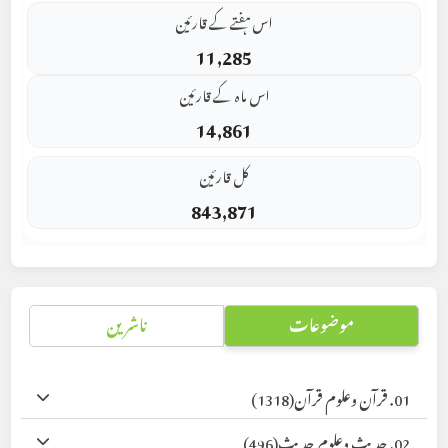
اس ہفتے کے قارئین
11,285
اس ماہ کے قارئین
14,861
کل قارئین
843,871
موضوعات
ناشرین
01. قرآن وعلوم قرآن
(1318)
02. حدیث وعلوم حدیث
(496)