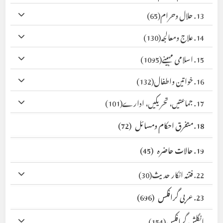
13. حلال وحرام
(65)
14. علاج ومعالجہ
(130)
15. اسلامی مہینے
(1095)
16. خواتین واطفال
(132)
17. جماعتیں، تحریکیں، ادارے
(101)
18. متفرق احکام ومسائل
(72)
19. حالات حاضرہ
(45)
22. فتنہ انکار حدیث
(30)
23. عربی گرافکس
(696)
انگلش گرافکس
(154)