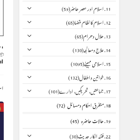
(59)
11. اسلام اور عصر حاضر
(65)
12. اسلام کا نظام قضا
(65)
13. حلال وحرام
y
⬇ Original
(130)
14. علاج ومعالجہ
 Size:
(1095)
15. اسلامی مہینے
(132)
16. خواتین واطفال
کس
(101)
17. جماعتیں، تحریکیں، ادارے
(72)
18. متفرق احکام ومسائل
(45)
19. حالات حاضرہ
(30)
22. فتنہ انکار حدیث