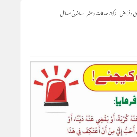
ق وفرائض
-
زکوۃ، صدقات وعشر
-
معاشرتی مسائل