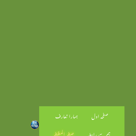
صفحہ اول
ہمارا تعارف
ہم سے رابطہ
صفر المظفر