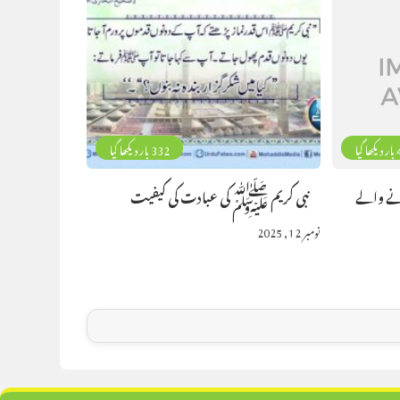
گیا
332 بار دیکھا گیا
نے والے
نبی کریم ﷺ کی عبادت کی کیفیت
نومبر 12, 2025