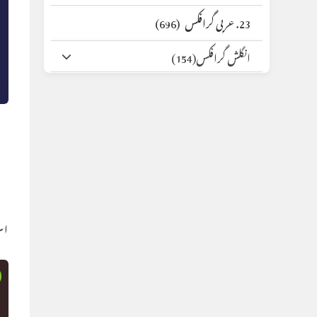
23. عربی گرافکس
(696)
انگلش گرافکس
(154)
اس