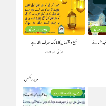
گیا
3270 بار دیکھا گیا
لیہ فرماتے
نفع و نقصان کا مالک صرف اللہ ہے
جولائی 26, 2024
مزید دیکھیں
اعمال، وظائف، اذکار وادعیہ