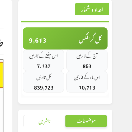
اعداد و شمار
st
d:
ض
9,613
کل گرافکس
آج کے قارئین
اس ہفتے کے قارئین
7,137
863
اس ماہ کے قارئین
کل قارئین
839,723
10,713
موضوعات
ناشرین