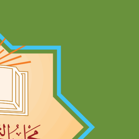
Ski
t
conten