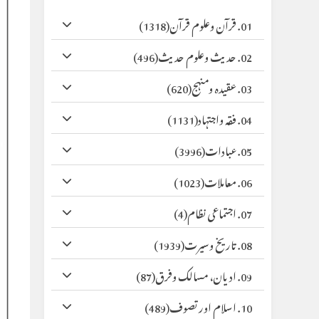
01. قرآن وعلوم قرآن
(1318)
02. حدیث وعلوم حدیث
(496)
03. عقیدہ ومنہج
(620)
04. فقہ واجتہاد
(1131)
05. عبادات
(3996)
06. معاملات
(1023)
07. اجتماعی نظام
(4)
08. تاریخ وسیرت
(1939)
09. ادیان، مسالک وفرق
(87)
10. اسلام اور تصوف
(489)