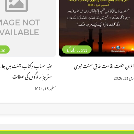
233 بار دیکھا گیا
420 بار دیکھا 
ذان جفت اقامت طاق سنت نبوی
بغیر حساب وکتاب جنت میں جا
ستر ہزار لوگوں کی صفات
25, 2026
ستمبر 18, 2025