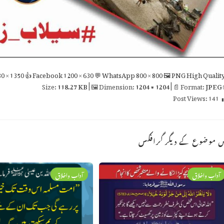
0 × 1350
👍 Facebook
1200 × 630
💬 WhatsApp
800 × 800
🖼 PNG
High Qualit
118.27 KB
| 🖼 Dimension:
1204 × 1204
| 📄 Format:
JPEG

Post Views:
141
اس موضوع کے دیگر گراف
آداب واخلاق
آداب واخلاق