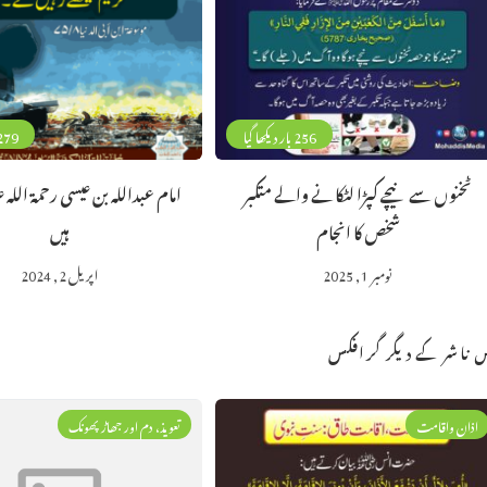
256 بار دیکھا گیا
279 بار دیکھا 
ٹخنوں سے نیچے کپڑا لٹکانے والے متکبر
امام عبداللہ بن عیسی رحمۃ اللہ ع
شخص کا انجام
ہیں
نومبر 1, 2025
اپریل 2, 2024
 ناشر کے دیگر گرافکس
اذان واقامت
تعویذ، دم اور جھاڑ پھونک