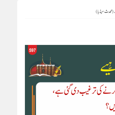
ر (محدث میڈیا)