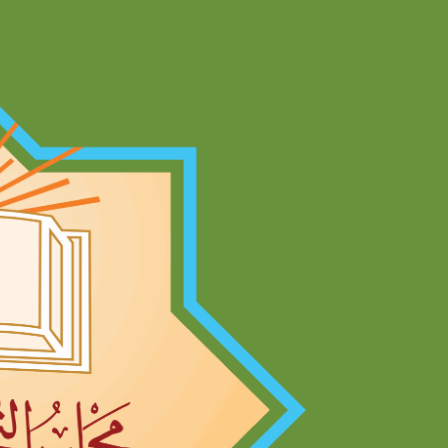
Ski
t
conten