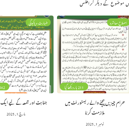
 موضوع کے دیگر گرافکس
اصلاح معاشرہ
طہارت وپاکیزگی
211 بار دیکھا گیا
342 بار دیکھا 
حرام چیزیں بیچنے والے ریسٹورنٹ میں
جنابت اور جمعہ کے لیے ایک 
ملازمت کرنا
مارچ 1, 2025
نومبر 1, 2025