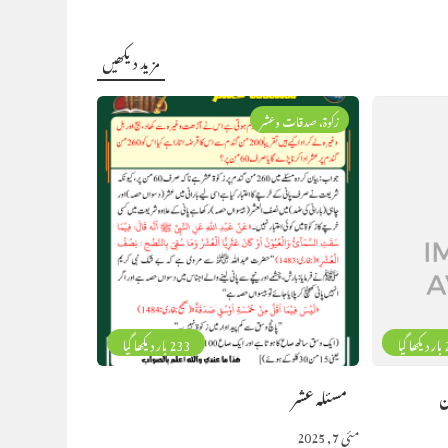
مزید دیکھیں
زکوۃ، صدقات وعشر
گیا
233 بار دیکھا گیا
ن
مسئلہ عشر
مئی 7, 2025