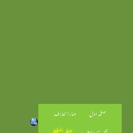
صفحہ اول
ہمارا تعارف
ہم سے رابطہ
صفر المظفر