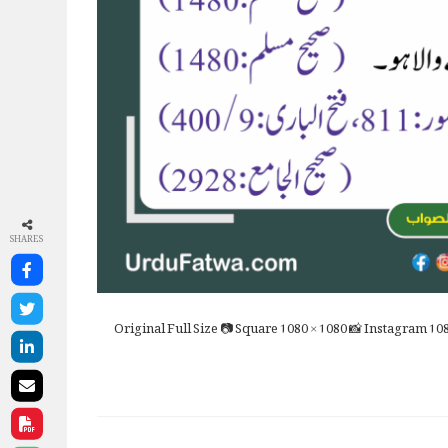
SHARES
Full Size
📷 Square
1080 × 1080
📸 Instagram
108