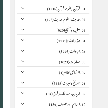
01. قرآن وعلوم قرآن
(1318)
02. حدیث وعلوم حدیث
(496)
03. عقیدہ ومنہج
(620)
04. فقہ واجتہاد
(1131)
05. عبادات
(3996)
06. معاملات
(1023)
07. اجتماعی نظام
(4)
08. تاریخ وسیرت
(1939)
09. ادیان، مسالک وفرق
(87)
10. اسلام اور تصوف
(489)