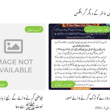
 ناشر کے دیگر گرافکس
09. رمضان المبارک
آداب واخلاق
227 بار دیکھا گیا
209 بار دیکھا 
وزے کو ترک کرنے والے امور
فیاضی کرنے والے کے لیے زبا
نبوتﷺسے دعا
 3, 2024