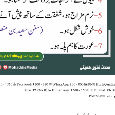
0 × 1350
👍 Facebook
1200 × 630
💬 WhatsApp
800 × 800
🖼 PNG
High Qualit
77.26 KB
| 🖼 Dimension:
1200 × 1500
| 📄 Format:
PNG

Post Views:
488