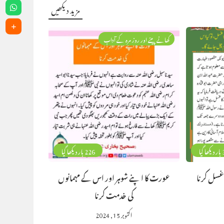
مزید دیکھیں
کھانے پینے اور روز مرہ کے آداب
گیا
226 بار دیکھا گیا
غسل کرنا
عورت کا اپنے شوہر اور اس کے مہمانوں
کی خدمت کرنا
اکتوبر 15, 2024