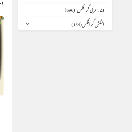
اس
23. عربی گرافکس
(696)
انگلش گرافکس
(154)