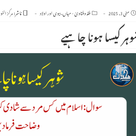
Po
مئی 3, 2025
Post
فقہ وفتاویٰ
-
میاں، بیوی اور اولاد
ناشر:
مرکز النو
category:
publishe
وہر کیسا ہونا چاہیے