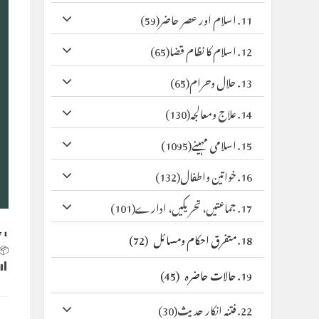
(59)
11. اسلام اور عصر حاضر
(65)
12. اسلام کا نظام قضا
(65)
13. حلال وحرام
(130)
14. علاج ومعالجہ
(1095)
15. اسلامی مہینے
(132)
16. خواتین واطفال
(101)
17. جماعتیں، تحریکیں، ادارے
y
⬇ Original
(72)
18. متفرق احکام ومسائل
 Size:
(45)
19. حالات حاضرہ
(30)
22. فتنہ انکار حدیث