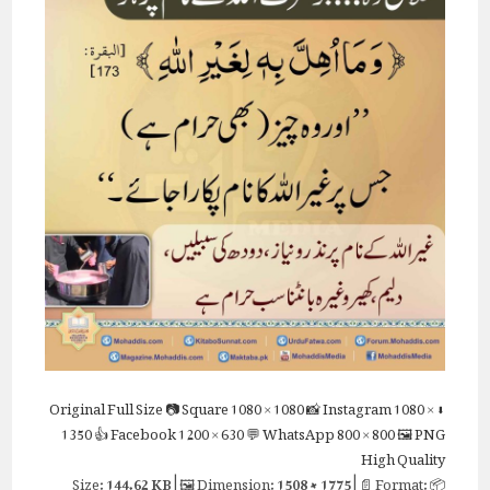
Full Size
📷 Square
1080 × 1080
📸 Instagram
1080 ×
⬇ Original
1350
👍 Facebook
1200 × 630
💬 WhatsApp
800 × 800
🖼 PNG
High Quality
144.62 KB
| 🖼 Dimension:
1508 × 1775
| 📄 Format:
📦 Size: