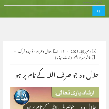
Post
دسمبر 25, 2023
13. حلال وحرام
Post
-
توحید وشرک
category:
published:
ناشر:
مرکز النور (محدث میڈیا)
حلال وہ جو صرف اللہ کے نام پر ہو