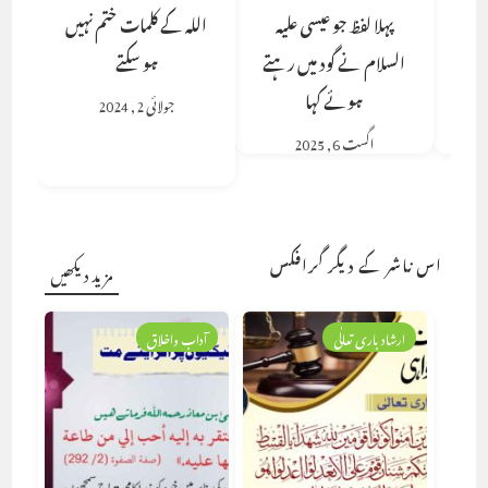
پہلا لفظ جو عیسی علیہ
اللہ کے کلمات ختم نہیں
السلام نے گود میں رہتے
ہو سکتے
ہوئے کہا
جولائی 2, 2024
اگست 6, 2025
اس ناشر کے دیگر گرافکس
مزید دیکھیں
ارشاد باری تعالٰی
آداب واخلاق