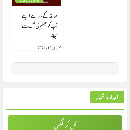
صدقہ کے ذریعے اپنے
آپ کو جہنم کی آگ سے
بچاؤ
جنوری 13, 2024
اعداد و شمار
کل گرافکس