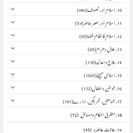
10. اسلام اور تصوف
(489)
11. اسلام اور عصر حاضر
(59)
12. اسلام کا نظام قضا
(65)
13. حلال وحرام
(65)
14. علاج ومعالجہ
(130)
15. اسلامی مہینے
(1095)
16. خواتین واطفال
(132)
17. جماعتیں، تحریکیں، ادارے
(101)
18. متفرق احکام ومسائل
(72)
19. حالات حاضرہ
(45)