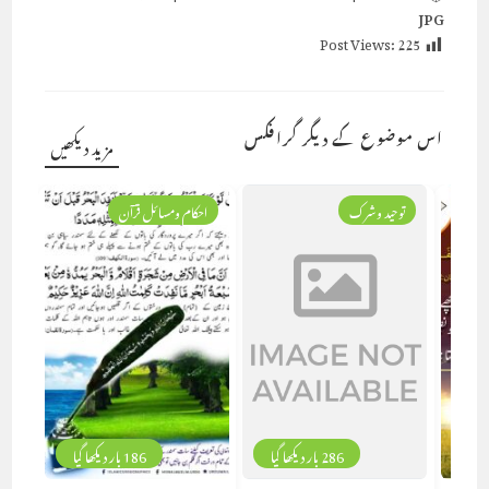
JPG
Post Views:
225
اس موضوع کے دیگر گرافکس
مزید دیکھیں
توحید وشرک
احکام ومسائل قرآن
286 بار دیکھا گیا
186 بار دیکھا گیا