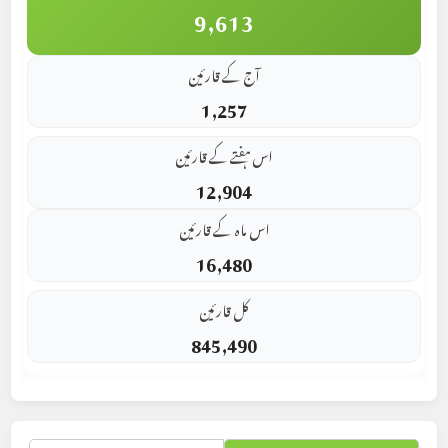
9,613
آج کے قارئین
1,257
اس ہفتے کے قارئین
12,904
اس ماہ کے قارئین
16,480
کل قارئین
845,490