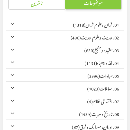
موضوعات
ناشرین
01. قرآن وعلوم قرآن
(1318)
02. حدیث وعلوم حدیث
(496)
03. عقیدہ ومنہج
(620)
04. فقہ واجتہاد
(1131)
05. عبادات
(3996)
06. معاملات
(1023)
07. اجتماعی نظام
(4)
08. تاریخ وسیرت
(1939)
09. ادیان، مسالک وفرق
(87)