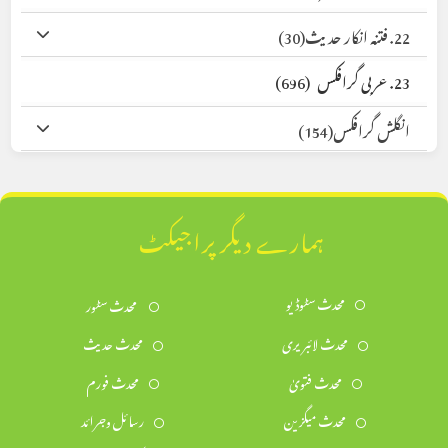
22. فتنہ انکار حدیث
(30)
23. عربی گرافکس
(696)
انگلش گرافکس
(154)
ہمارے دیگر پراجیکٹ
محدث سٹوڈیو
محدث سٹور
محدث لائبریری
محدث حدیث
محدث فتویٰ
محدث فورم
محدث میگزین
رسائل وجرائد