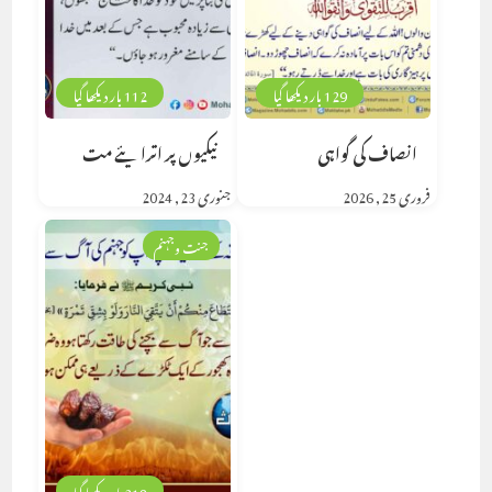
129 بار دیکھا گیا
112 بار دیکھا گیا
انصاف کی گواہی
نیکیوں پر اترایئے مت
فروری 25, 2026
جنوری 23, 2024
جنت وجہنم
218 بار دیکھا گیا