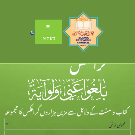
Ski
t
conten
MENU