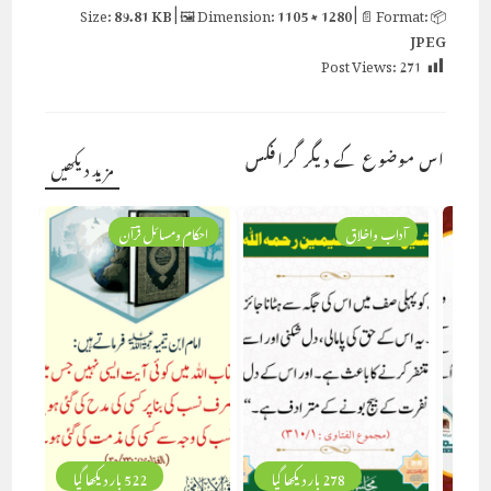
89.81 KB
| 🖼 Dimension:
1105 × 1280
| 📄 Format:
📦 Size:
JPEG
Post Views:
271
اس موضوع کے دیگر گرافکس
مزید دیکھیں
آداب واخلاق
احکام ومسائل قرآن
278 بار دیکھا گیا
522 بار دیکھا گیا