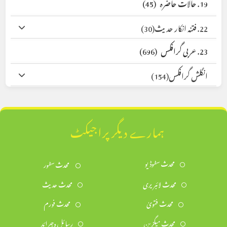
19. حالات حاضرہ
(45)
22. فتنہ انکار حدیث
(30)
23. عربی گرافکس
(696)
انگلش گرافکس
(154)
ہمارے دیگر پراجیکٹ
محدث سٹوڈیو
محدث سٹور
محدث لائبریری
محدث حدیث
محدث فتویٰ
محدث فورم
محدث میگزین
رسائل وجرائد