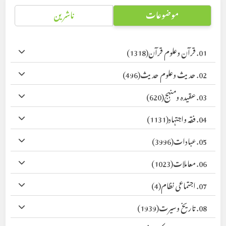
موضوعات
ناشرین
01. قرآن وعلوم قرآن
(1318)
02. حدیث وعلوم حدیث
(496)
03. عقیدہ ومنہج
(620)
04. فقہ واجتہاد
(1131)
05. عبادات
(3996)
06. معاملات
(1023)
07. اجتماعی نظام
(4)
08. تاریخ وسیرت
(1939)