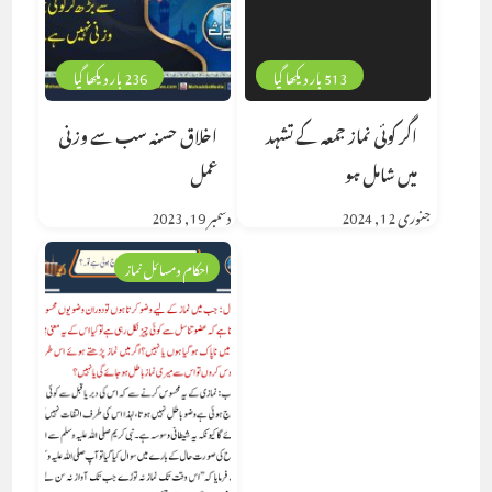
513 بار دیکھا گیا
236 بار دیکھا گیا
اگر کوئی نماز جمعہ کے تشہد
اخلاق حسنہ سب سے وزنی
میں شامل ہو
عمل
جنوری 12, 2024
دسمبر 19, 2023
احکام ومسائل نماز