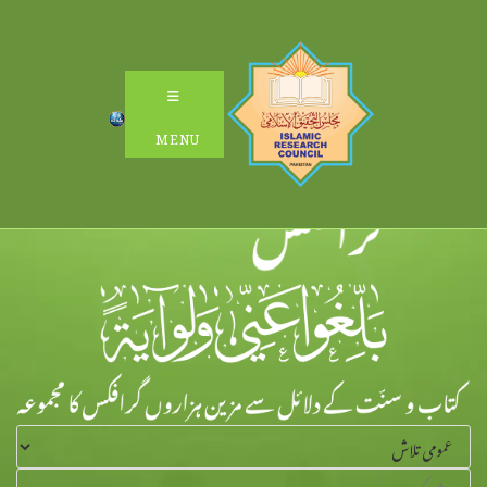
Ski
t
conten
MENU