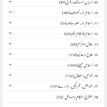
09. ادیان، مسالک وفرق
(87)
10. اسلام اور تصوف
(489)
11. اسلام اور عصر حاضر
(59)
12. اسلام کا نظام قضا
(65)
13. حلال وحرام
(65)
14. علاج ومعالجہ
(130)
15. اسلامی مہینے
(1095)
16. خواتین واطفال
(132)
17. جماعتیں، تحریکیں، ادارے
(101)
18. متفرق احکام ومسائل
(72)