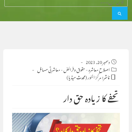
Post
دسمبر 20, 2023
published:
Post
اصلاح معاشرہ
-
حقوق وفرائض
-
معاشرتی مسائل
category:
ناشر:
مرکز النور (محدث میڈیا)
تحفے کا زیادہ حق دار