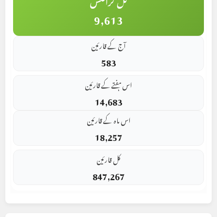
کل گرافکس
9,613
آج کے قارئین
583
اس ہفتے کے قارئین
14,683
اس ماہ کے قارئین
18,257
کل قارئین
847,267