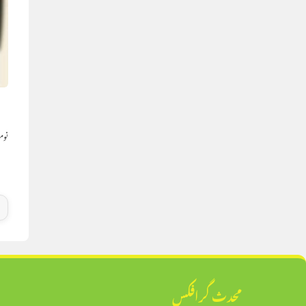
ر
نومبر 25
محدث گرافکس