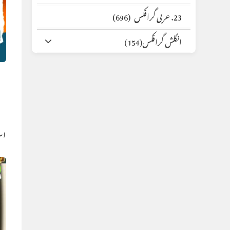
23. عربی گرافکس
(696)
انگلش گرافکس
(154)
اس