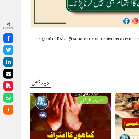
SHARES
Full Size
📷 Square
1080 × 1080
📸 Instagram
108
مزید دیکھیں
احکام ومسائل قرآن