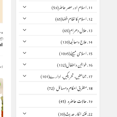
(59)
11. اسلام اور عصر حاضر
(65)
12. اسلام کا نظام قضا
(65)
13. حلال وحرام
y
⬇ Original
 Size:
(130)
14. علاج ومعالجہ
(1095)
15. اسلامی مہینے
(132)
16. خواتین واطفال
کس
(101)
17. جماعتیں، تحریکیں، ادارے
(72)
18. متفرق احکام ومسائل
(45)
19. حالات حاضرہ
(30)
22. فتنہ انکار حدیث