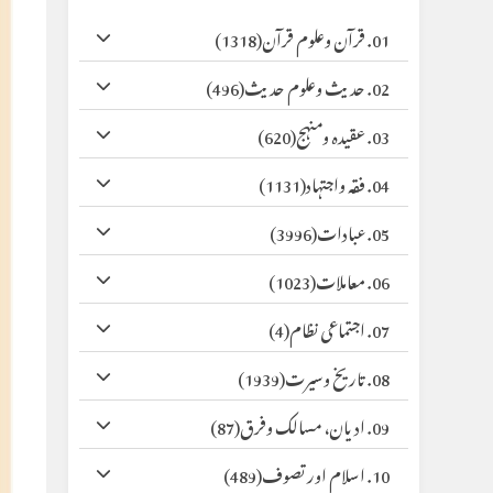
01. قرآن وعلوم قرآن
(1318)
02. حدیث وعلوم حدیث
(496)
03. عقیدہ ومنہج
(620)
04. فقہ واجتہاد
(1131)
05. عبادات
(3996)
06. معاملات
(1023)
07. اجتماعی نظام
(4)
08. تاریخ وسیرت
(1939)
09. ادیان، مسالک وفرق
(87)
10. اسلام اور تصوف
(489)