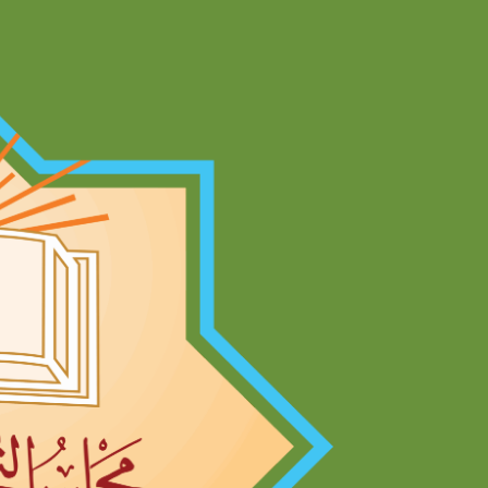
Ski
t
conten