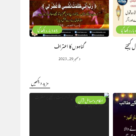
گیا
145 بار دیکھا گیا
 کیجئے
گناہوں کا اعتراف
دسمبر 29, 2023
مزید دیکھیں
احکام ومسائل قرآن