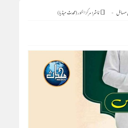
 مسائل
ناشر:
مرکز النور (محدث میڈیا)