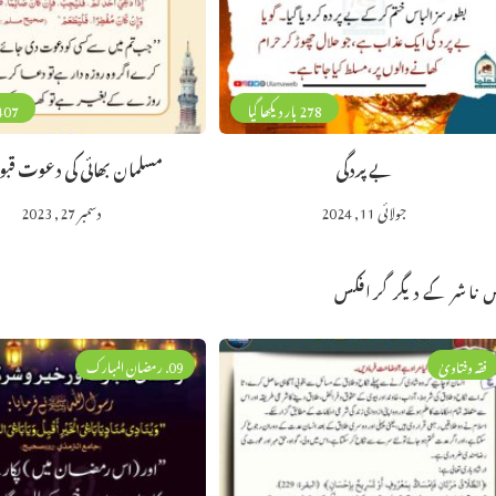
278 بار دیکھا گیا
407 بار دیکھا 
بے پردگی
مسلمان بھائی کی دعوت قبول
جولائی 11, 2024
دسمبر 27, 2023
 ناشر کے دیگر گرافکس
فقہ وفتاویٰ
09. رمضان المبارک