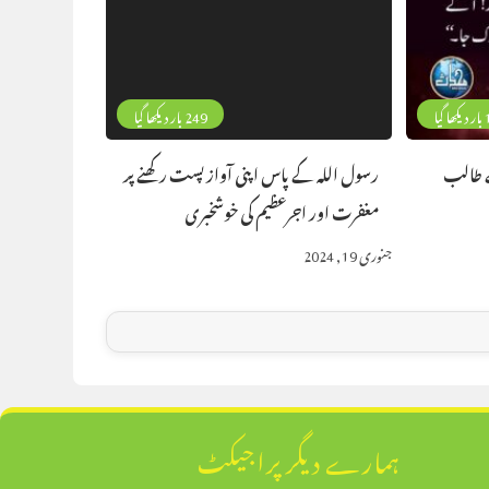
گیا
249 بار دیکھا گیا
ے طالب
رسول اللہ کے پاس اپنی آواز پست رکھنے پر
مغفرت اور اجرعظیم کی خوشخبری
جنوری 19, 2024
ہمارے دیگر پراجیکٹ