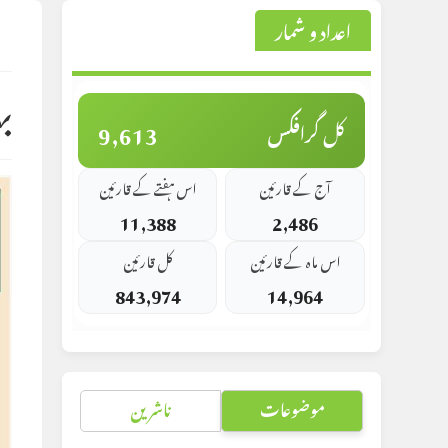
اعداد و شمار
st
d:
ب
9,613
کل گرافکس
آج کے قارئین
اس ہفتے کے قارئین
11,388
2,486
اس ماہ کے قارئین
کل قارئین
843,974
14,964
موضوعات
ناشرین