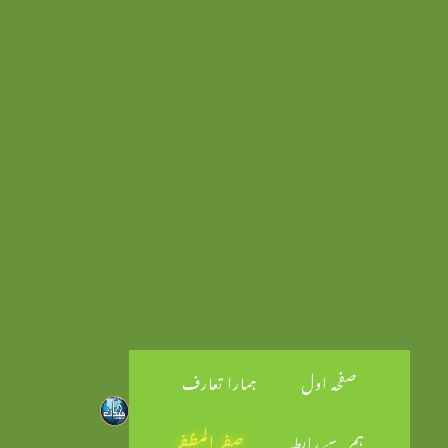
صفحہ اول
ہمارا تعارف
ہم سے رابطہ
صفر المظفر