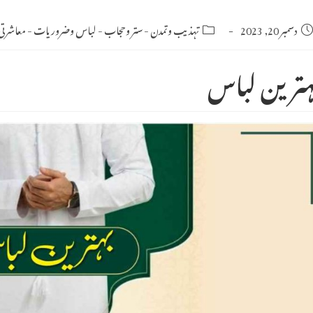
Po
دسمبر 20, 2023
Post
تہذیب وتمدن
-
ستر وحجاب
-
لباس وضروریات
-
معاشرتی
category:
publishe
ہترین لباس