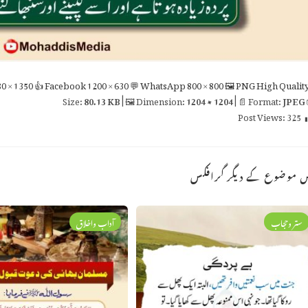
0 × 1350
👍 Facebook
1200 × 630
💬 WhatsApp
800 × 800
🖼 PNG
High Qualit
80.13 KB
| 🖼 Dimension:
1204 × 1204
| 📄 Format:
JPEG

Post Views:
325
اس موضوع کے دیگر گراف
آداب واخلاق
ستر وحجاب