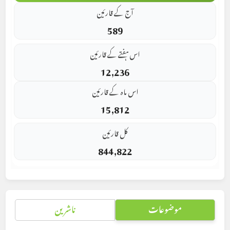
آج کے قارئین
589
اس ہفتے کے قارئین
12,236
اس ماہ کے قارئین
15,812
کل قارئین
844,822
موضوعات
ناشرین