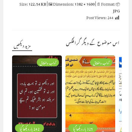
122.54 KB
| 🖼 Dimension:
1382 × 1600
| 📄 Format:
📦 Size:
JPG
Post Views:
244
اس موضوع کے دیگر گرافکس
مزید دیکھیں
آداب واخلاق
آداب واخلاق
325 بار دیکھا گیا
242 بار دیکھا گیا