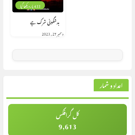
433 بار دیکھا گیا
بدشگونی شرک ہے
دسمبر 27, 2023
اعداد و شمار
کل گرافکس
9,613