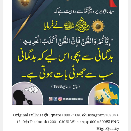
Full Size
📷 Square
1080 × 1080
📸 Instagram
1080 ×
⬇ Original
1350
👍 Facebook
1200 × 630
💬 WhatsApp
800 × 800
🖼 PNG
High Quality