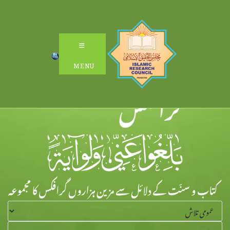
Ski
t
conten
MENU