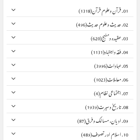
01. قرآن وعلوم قرآن
(1318)
02. حدیث وعلوم حدیث
(496)
03. عقیدہ ومنہج
(620)
04. فقہ واجتہاد
(1131)
05. عبادات
(3996)
06. معاملات
(1023)
07. اجتماعی نظام
(4)
08. تاریخ وسیرت
(1939)
09. ادیان، مسالک وفرق
(87)
10. اسلام اور تصوف
(489)