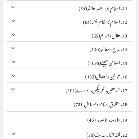
11. اسلام اور عصر حاضر
(59)
12. اسلام کا نظام قضا
(65)
13. حلال وحرام
(65)
14. علاج ومعالجہ
(130)
15. اسلامی مہینے
(1095)
16. خواتین واطفال
(132)
17. جماعتیں، تحریکیں، ادارے
(101)
18. متفرق احکام ومسائل
(72)
19. حالات حاضرہ
(45)
22. فتنہ انکار حدیث
(30)