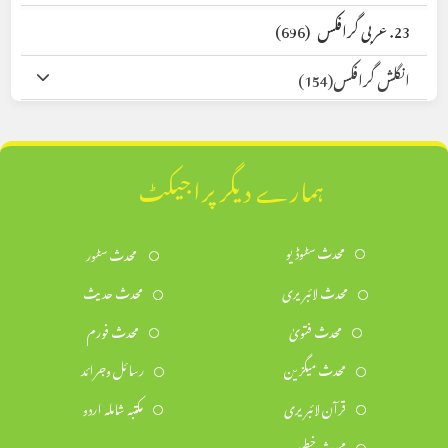
23. عربی گرافکس
(696)
انگلش گرافکس
(154)
ہمارے دیگر پراجیکٹ
محدث سٹوڈیو
محدث سٹور
محدث لائبریری
محدث حدیث
محدث فتویٰ
محدث فورم
محدث میگزین
رسائل وجرائد
قرآن لائبریری
مکتبہ شاملہ اردو
محدث خطیب