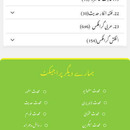
22. فتنہ انکار حدیث
(30)
23. عربی گرافکس
(696)
انگلش گرافکس
(154)
ہمارے دیگر پراجیکٹ
محدث سٹوڈیو
محدث سٹور
محدث لائبریری
محدث حدیث
محدث فتویٰ
محدث فورم
محدث میگزین
رسائل وجرائد