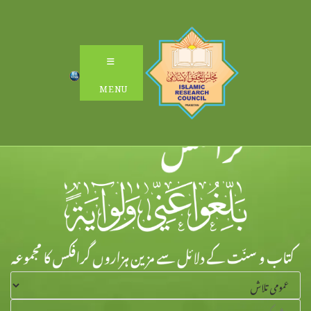
Ski
t
conten
MENU