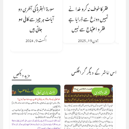
فقر کا خوف نہ کرو خدا نے
سورۃ البقرۃ کی آخری دو
تمہیں دوزخ سے ڈرایا ہے
آیات ہر چیز سے کافی ہو
فقر و احتیاج سے نہیں
جاتی ہیں
جون 19, 2025
اگست 9, 2024
اس ناشر کے دیگر گرافکس
مزید دیکھیں
فقہ وفتاویٰ
ذات باری تعالیٰ