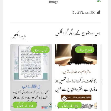
Post Views:
307
اس موضوع کے دیگر گرافکس
مزید دیکھیں
اصلاح معاشرہ
آداب واخلاق
389 بار دیکھا گیا
364 بار دیکھا گیا