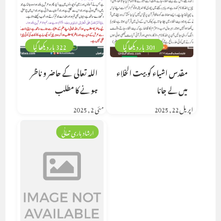
301 بار دیکھا گیا
322 بار دیکھا گیا
مقدس اشیاء کو بیت الخلاء
اللہ تعالی کے حاضر و ناظر
میں لے جانا
ہونے کا مطلب
اپریل 22, 2025
مئی 2, 2025
ارشاد باری تعالٰی