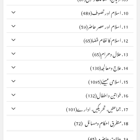
10. اسلام اور تصوف
(489)
11. اسلام اور عصر حاضر
(59)
12. اسلام کا نظام قضا
(65)
13. حلال وحرام
(65)
14. علاج ومعالجہ
(130)
15. اسلامی مہینے
(1095)
16. خواتین واطفال
(132)
17. جماعتیں، تحریکیں، ادارے
(101)
18. متفرق احکام ومسائل
(72)
19. حالات حاضرہ
(45)