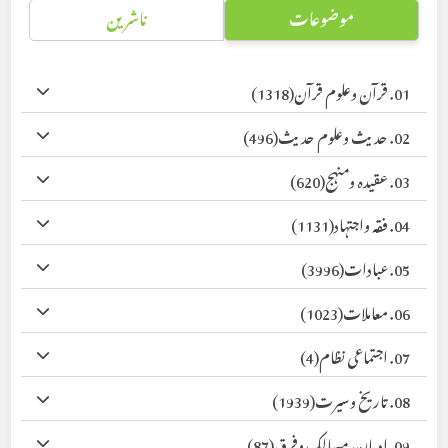
موضوعات
ناشرین
01. قرآن وعلوم قرآن
(1318)
02. حدیث وعلوم حدیث
(496)
03. عقیدہ ومنہج
(620)
04. فقہ واجتہاد
(1131)
05. عبادات
(3996)
06. معاملات
(1023)
07. اجتماعی نظام
(4)
08. تاریخ وسیرت
(1939)
09. ادیان، مسالک وفرق
(87)