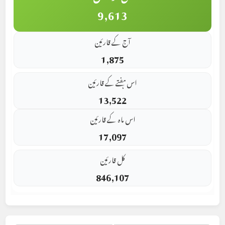
9,613
آج کے قارئین
1,875
اس ہفتے کے قارئین
13,522
اس ماہ کے قارئین
17,097
کل قارئین
846,107