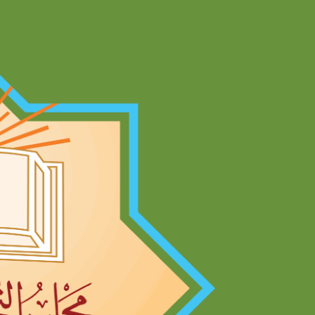
Ski
t
conten