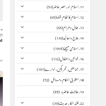
(59)
11. اسلام اور عصر حاضر
(65)
12. اسلام کا نظام قضا
(65)
13. حلال وحرام
y
⬇ Original
 Size:
(130)
14. علاج ومعالجہ
(1095)
15. اسلامی مہینے
(132)
16. خواتین واطفال
کس
(101)
17. جماعتیں، تحریکیں، ادارے
(72)
18. متفرق احکام ومسائل
(45)
19. حالات حاضرہ
(30)
22. فتنہ انکار حدیث