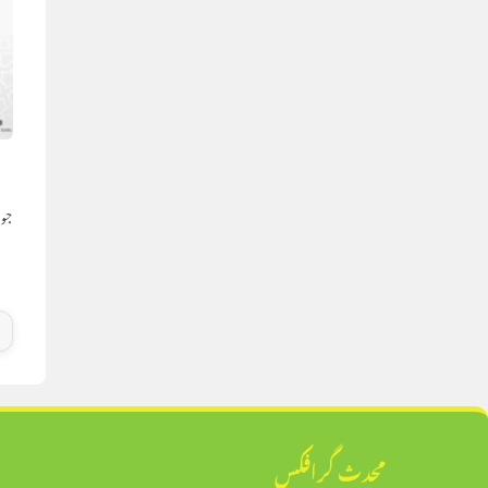
ا
جون 17,
محدث گرافکس