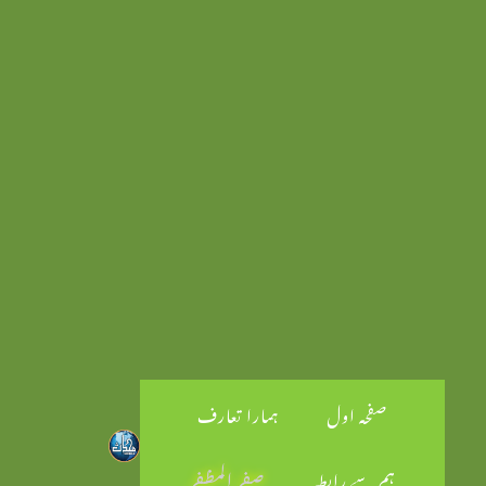
صفحہ اول
ہمارا تعارف
ہم سے رابطہ
صفر المظفر