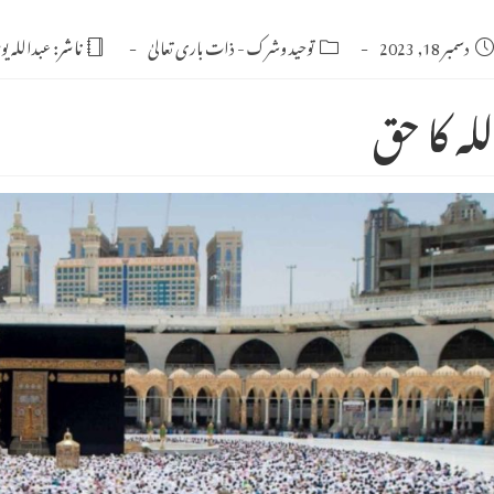
Po
دسمبر 18, 2023
Post
توحید وشرک
-
ذات باری تعالیٰ
ناشر:
عبداللہ ی
category:
publishe
للہ کا حق