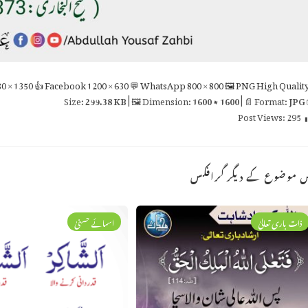
0 × 1350
👍 Facebook
1200 × 630
💬 WhatsApp
800 × 800
🖼 PNG
High Qualit
299.38 KB
| 🖼 Dimension:
1600 × 1600
| 📄 Format:
JPG

Post Views:
295
اس موضوع کے دیگر گراف
اسمائے حسنیٰ
ذات باری تعالیٰ