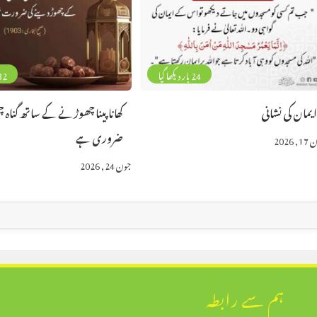
24 بار دیکھا گیا
32 بار دیکھا
یمان کی نشانی
کھانا پینا چھوڑنے کے ساتھ گناہ 
ضروری ہے
 2026
جون 24, 2026
ہم سے رابطہ