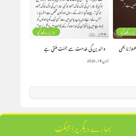
 گیا
31 بار دیکھا گیا
چھوڑنا بھی
والدین کی خدمت سے جنت ملتی ہے
جون 18, 2026
ہمارے دیگر پراجیکٹ