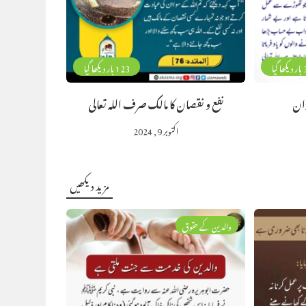
گیا
123 بار دیکھا گیا
دان
نفع و نقصان کا مالک صرف اللہ تعالی
اکتوبر 9, 2024
مزید دیکھیں
والدین کے حقوق