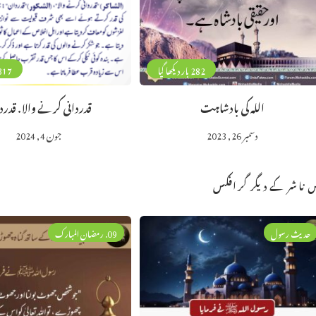
282 بار دیکھا گیا
317 بار دیکھا 
اللہ کی بادشاہت
قدردانی کرنے والا . قدر
دسمبر 26, 2023
جون 4, 2024
 ناشر کے دیگر گرافکس
حدیث رسول
09. رمضان المبارک