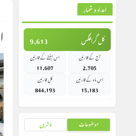
اعداد و شمار
st
d:
ا
9,613
کل گرافکس
آج کے قارئین
اس ہفتے کے قارئین
11,607
2,705
اس ماہ کے قارئین
کل قارئین
844,193
15,183
موضوعات
ناشرین