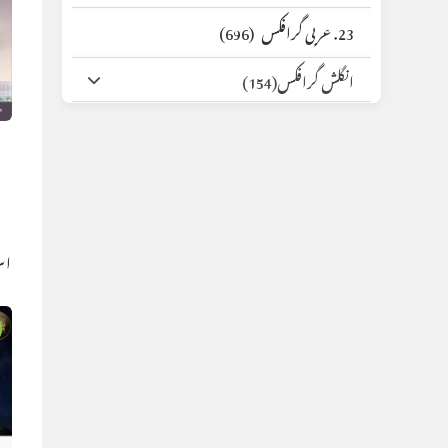
23. عربی گرافکس
(696)
انگلش گرافکس
(154)
اس