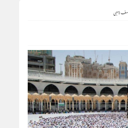
وسف ذہبی