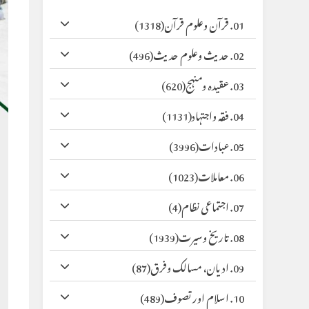
01. قرآن وعلوم قرآن
(1318)
02. حدیث وعلوم حدیث
(496)
03. عقیدہ ومنہج
(620)
04. فقہ واجتہاد
(1131)
05. عبادات
(3996)
06. معاملات
(1023)
07. اجتماعی نظام
(4)
08. تاریخ وسیرت
(1939)
09. ادیان، مسالک وفرق
(87)
10. اسلام اور تصوف
(489)