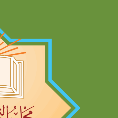
Ski
t
conten