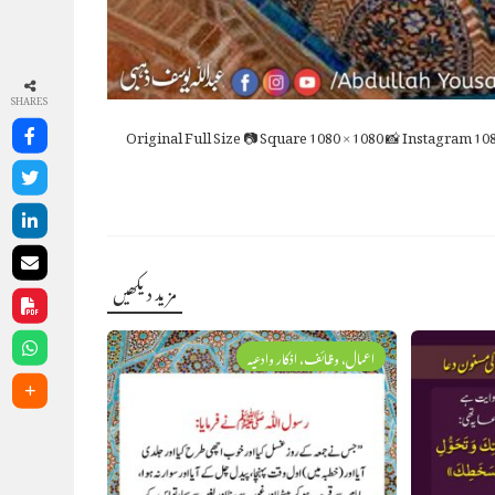
SHARES
Full Size
📷 Square
1080 × 1080
📸 Instagram
108
مزید دیکھیں
اعمال، وظائف، اذکار وادعیہ