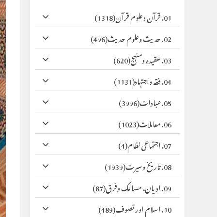
01. قرآن وعلوم قرآن
(1318)
02. حدیث وعلوم حدیث
(496)
03. عقیدہ ومنہج
(620)
04. فقہ واجتہاد
(1131)
05. عبادات
(3996)
06. معاملات
(1023)
07. اجتماعی نظام
(4)
08. تاریخ وسیرت
(1939)
09. ادیان، مسالک وفرق
(87)
10. اسلام اور تصوف
(489)