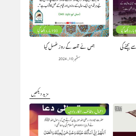
گیا
193 بار دیکھا گیا
ے بچنے کی
جس نے جمعہ کے روز غسل کیا
ستمبر 10, 2024
مزید دیکھیں
اعمال، وظائف، اذکار وادعیہ