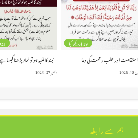
29 بار دیکھا گیا
323 بار دیکھا 
ستقامت اور طلب رحمت کی دعا
نیند کا غلبہ ہو تو نماز پڑھنا کیسا ہے
 2026
دسمبر 27, 2023
ہم سے رابطہ