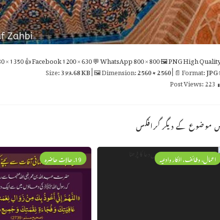
0 × 1350
👍 Facebook
1200 × 630
💬 WhatsApp
800 × 800
🖼 PNG
High Qualit
399.68 KB
| 🖼 Dimension:
2560 × 2560
| 📄 Format:
JPG

Post Views:
223
اس موضوع کے دیگر گراف
19. حالات حاضرہ
اعمال، وظائف، اذکار وادعیہ