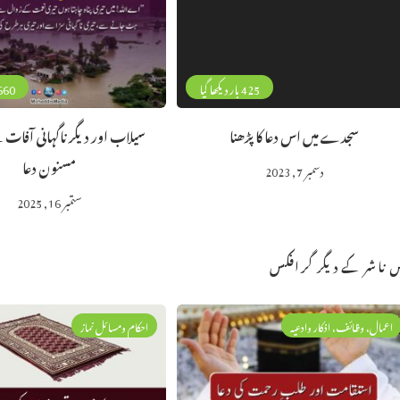
425 بار دیکھا گیا
660 بار دیکھا 
سجدے میں اس دعا کا پڑھنا
سیلاب اور دیگر ناگہانی آفات س
مسنون دعا
دسمبر 7, 2023
ستمبر 16, 2025
 ناشر کے دیگر گرافکس
اعمال، وظائف، اذکار وادعیہ
احکام ومسائل نماز