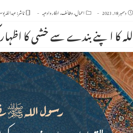
Po
دسمبر 18, 2023
Post
اعمال، وظائف، اذکار وادعیہ
ناشر:
عبداللہ یو
category:
publishe
للہ کا اپنے بندے سے خشی کا اظہار 