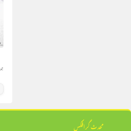
ا
جون 18,
محدث گرافکس