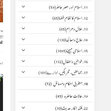
(59)
11. اسلام اور عصر حاضر
(65)
12. اسلام کا نظام قضا
(65)
13. حلال وحرام
y
⬇ Original
 Size:
(130)
14. علاج ومعالجہ
(1095)
15. اسلامی مہینے
(132)
16. خواتین واطفال
کس
(101)
17. جماعتیں، تحریکیں، ادارے
(72)
18. متفرق احکام ومسائل
(45)
19. حالات حاضرہ
(30)
22. فتنہ انکار حدیث