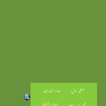
صفحہ اول
ہمارا تعارف
ہم سے رابطہ
صفر المظفر