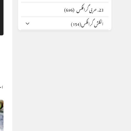
23. عربی گرافکس
(696)
انگلش گرافکس
(154)
اس