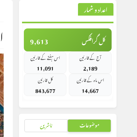
اعداد و شمار
st
d:
ا
9,613
کل گرافکس
آج کے قارئین
اس ہفتے کے قارئین
11,091
2,189
اس ماہ کے قارئین
کل قارئین
843,677
14,667
موضوعات
ناشرین