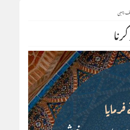
سف ذہبی
کرنا